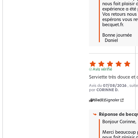
nous fait plaisir 
expérience a été p
Vos retours nous 
espérons vous rev
becquet.fr.  

Bonne journée 

  Daniel
Avis vérifié
Serviette très douce et 
Avis du
07/08/2026
, sui
par
CORINNE D.
Utile
(0)
Signaler
Réponse de
becqu
Bonjour Corinne,

Merci beaucoup po
nous fait plaisir 