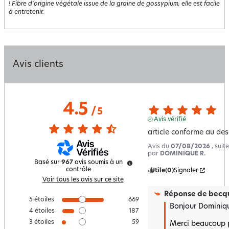
! Fibre d'origine végétale issue de la graine de gossypium, elle est facile
à entretenir.
Avis clients
4.5
/
5
Avis vérifié
article conforme au desc
Avis du
07/08/2026
, sui
par
DOMINIQUE R.
Basé sur
967
avis soumis à un
contrôle
Utile
(0)
Signaler
Voir tous les avis sur ce site
Réponse de
becqu
5
étoiles
669
Bonjour Dominiqu
4
étoiles
187
3
étoiles
59
Merci beaucoup p