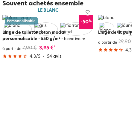
Souvent achetés ensemble
LE BLANC
%
-50
Linge de toilette coton modal
Linge de lit poly
personnalisable - 550 g/m²
-
blanc ivoire
29,90 
à partir de
7,90 €
3,95 €
*
à partir de
4.3
/
4.3
/
5
-
54
avis