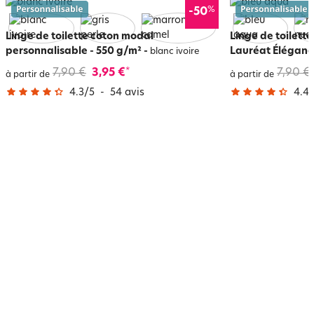
%
-50
Linge de toilette coton modal
Linge de toilet
personnalisable - 550 g/m²
-
Lauréat Éléganc
blanc ivoire
7,90 €
3,95 €
7,90 €
*
à partir de
à partir de
4.3
/
5
-
54
avis
4.4
/