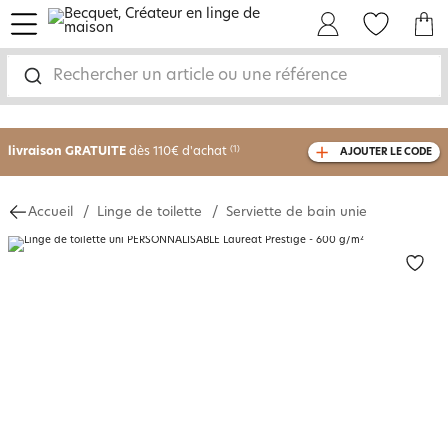
menu
Mon Compte
Mes Favoris
Mon panie
-30% sur votre commande
dès 2 articles
achetés
Rechercher un article ou une référence
livraison GRATUITE
dès 110€ d'achat
(1)
AJOUTER LE CODE
avec le code
750826
Accueil
Linge de toilette
Serviette de bain unie