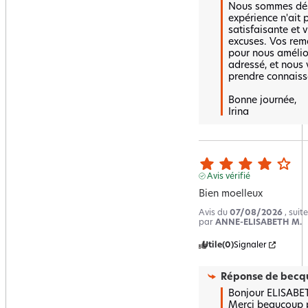
Nous sommes dés
expérience n'ait 
satisfaisante et 
excuses. Vos rem
pour nous amélior
adressé, et nous 
prendre connaiss
Bonne journée,  

Irina
Avis vérifié
Bien moelleux
Avis du
07/08/2026
, sui
par
ANNE-ELISABETH M.
Utile
(0)
Signaler
Réponse de
becqu
Bonjour ELISABETH
Merci beaucoup po