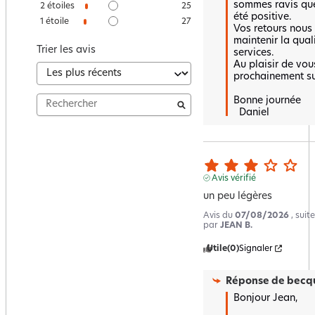
sommes ravis que 
2
étoiles
25
été positive.  

1
étoile
27
Vos retours nous
maintenir la quali
Trier les avis
services.  

Au plaisir de vous
prochainement sur
Bonne journée 

  Daniel
Avis vérifié
un peu légères
Avis du
07/08/2026
, sui
par
JEAN B.
Utile
(0)
Signaler
Réponse de
becqu
Bonjour Jean, 
