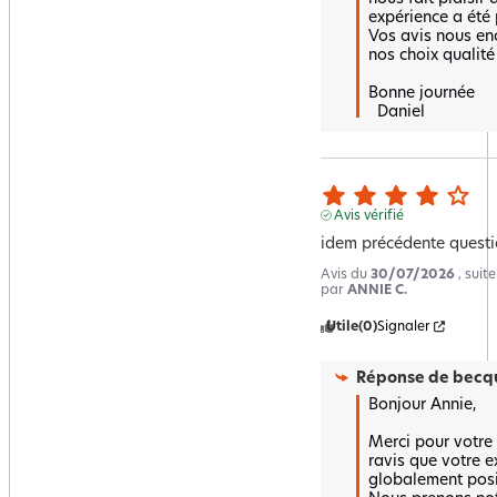
expérience a été p
Vos avis nous en
nos choix qualité
Bonne journée 

  Daniel
Avis vérifié
idem précédente questi
Avis du
30/07/2026
, suit
par
ANNIE C.
Utile
(0)
Signaler
Réponse de
becqu
Bonjour Annie,

Merci pour votre 
ravis que votre ex
globalement positi