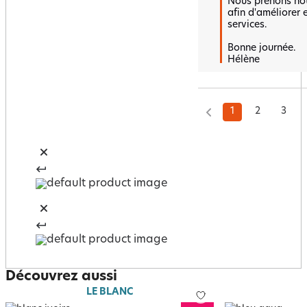
Nous prenons not
afin d'améliorer 
services.  

Bonne journée.

Hélène
1
2
3
Découvrez aussi
LE BLANC