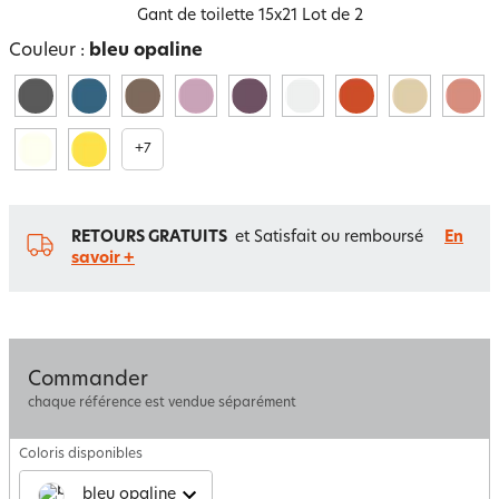
Gant de toilette 15x21 Lot de 2
Couleur :
bleu opaline
+
7
RETOURS GRATUITS
et Satisfait ou remboursé
En
savoir +
Commander
chaque référence est vendue séparément
Coloris disponibles
bleu opaline