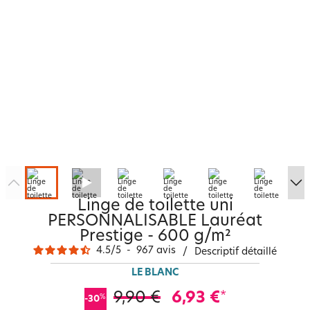
Linge de toilette uni
PERSONNALISABLE Lauréat
Prestige - 600 g/m²
4.5
/
5
-
967
avis
/
Descriptif détaillé
LE BLANC
9,90 €
6,93 €
*
%
-30