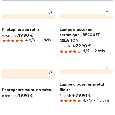
des bougies à LEDs, de grands
photophores
à accrocher au mur ou, au
contraire, de tout petits à déposer sur la table basse. À table, un immense
chandelier pour les grands repas ou les bougeoirs centre de table
donnent une touche de chic à vos repas. Sur becquet.be, nous faisons la
lumière
sur votre intérieur. Découvrez dès maintenant notre éclatante
sélection de
luminaires
!
Photophore en rotin
Lampe à poser en
céramique - BECQUET
19,90 €
à partir de
4.8
/
5
-
5
avis
CRÉATION
79,90 €
à partir de
4
/
5
-
2
avis
Lampe à poser en métal
Photophore mural en métal
filaire
19,90 €
79,90 €
à partir de
à partir de
4.9
/
5
-
15
avis