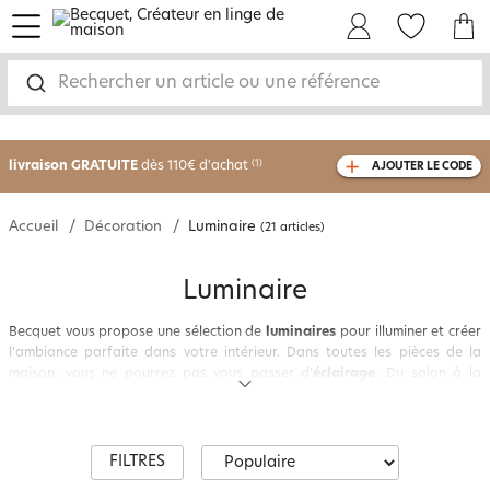
menu
Mon Compte
Mes Favoris
Mon panie
Rechercher un article ou une référence
-30% sur votre commande
dès 2 articles
achetés
livraison GRATUITE
dès 110€ d'achat
(1)
AJOUTER LE CODE
avec le code
750826
Accueil
Décoration
Luminaire
(21 articles)
Luminaire
Becquet vous propose une sélection de
luminaires
pour illuminer et créer
l’ambiance parfaite dans votre intérieur. Dans toutes les pièces de la
maison, vous ne pourrez pas vous passer d’
éclairage
. Du salon à la
cuisine en passant par la chambre, on appréciera la lumière de toutes les
lampes
. Plafonnier,
suspension
originale, lampe décorative à poser,
lampe en papier,
lampe de chevet
… Et même des globes lumineux pour le
jardin ! Côté
bougies
, elles ne sont pas en reste pour créer de belles
FILTRES
ambiances chaleureuses, romantiques ou festives. De beaux bougeoirs,