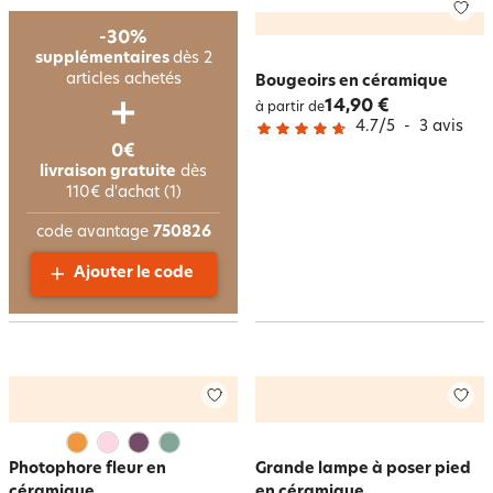
-30%
supplémentaires
dès 2
articles achetés
Bougeoirs en céramique
14,90 €
à partir de
4.7
/
5
-
3
avis
0€
livraison gratuite
dès
110€ d'achat (1)
code avantage
750826
Ajouter le code
Photophore fleur en
Grande lampe à poser pied
céramique
en céramique