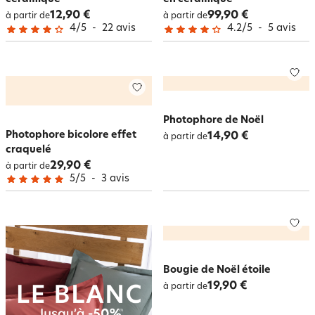
12,90 €
99,90 €
à partir de
à partir de
4
/
5
-
22
avis
4.2
/
5
-
5
avis
Photophore de Noël
Photophore bicolore effet
14,90 €
à partir de
craquelé
29,90 €
à partir de
5
/
5
-
3
avis
Bougie de Noël étoile
19,90 €
à partir de