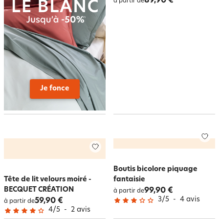
89,90 €
à partir de
Je fonce
Boutis bicolore piquage
Tête de lit velours moiré -
fantaisie
BECQUET CRÉATION
99,90 €
à partir de
3
/
5
-
4
avis
59,90 €
à partir de
4
/
5
-
2
avis