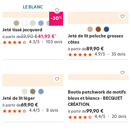
LE BLANC
%
-30
Jeté tissé jacquard
Jeté de lit peluche grosses
59,90 €
41,93 €
*
à partir de
4.3
/
5
-
103
avis
côtes
89,90 €
à partir de
4.9
/
5
-
35
avis
Boutis patchwork de motifs
Jeté de lit léger
bleus et blancs - BECQUET
CRÉATION.
69,90 €
à partir de
4.4
/
5
-
8
avis
99,90 €
à partir de
4.4
/
5
-
20
avis