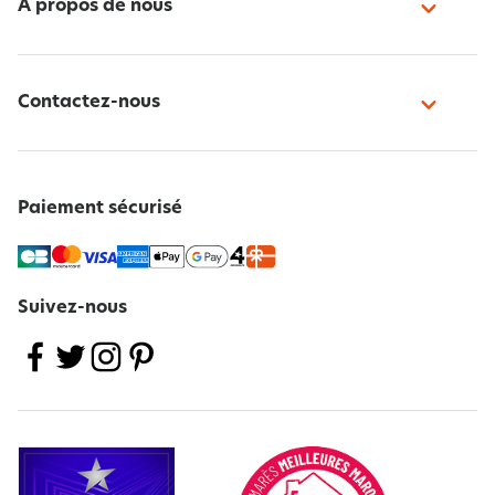
À propos de nous
déco autour du lit
Comment choisir la taille d’un dessus de lit ?
Choisissez d’abord la taille selon les dimensions exactes du lit, puis selon
Contactez-nous
l’effet visuel attendu. Si vous voulez simplement couvrir le dessus de la
couette, un modèle proche de la taille du couchage peut suffire. Si vous
préférez un rendu plus enveloppant, avec une retombée visible sur les
côtés, il faut prévoir plus large. C’est particulièrement utile sur les lits
doubles, sur un matelas épais ou si vous utilisez un surmatelas.
Paiement sécurisé
Pour décider simplement, retenez cette mini-liste :
mesurez la largeur et la longueur du lit ;
ajoutez la hauteur du matelas, voire du sommier visible ;
tenez compte du gonflant de la couette ;
Suivez-nous
déterminez si vous voulez cacher partiellement ou non les côtés du lit.
Dans un cas concret, un lit 140 cm avec une couette bien gonflante et un
sommier apparent demandera plus d’ampleur qu’un couchage 140 cm très
bas et peu épais. Si vous aimez le style net, un dessus replié au pied du lit
peut être un peu plus petit. Si vous recherchez un effet couvre-lit complet,
prenez plus généreux. Cette réflexion évite d’acheter un dessus joli en
photo mais visuellement trop court une fois installé dans la chambre.
Quelle est la meilleure hauteur de lit ?