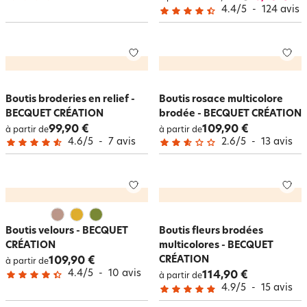
4.4
/
5
-
124
avis
Boutis broderies en relief -
Boutis rosace multicolore
BECQUET CRÉATION
brodée - BECQUET CRÉATION
99,90 €
109,90 €
à partir de
à partir de
4.6
/
5
-
7
avis
2.6
/
5
-
13
avis
Boutis velours - BECQUET
Boutis fleurs brodées
CRÉATION
multicolores - BECQUET
CRÉATION
109,90 €
à partir de
4.4
/
5
-
10
avis
114,90 €
à partir de
4.9
/
5
-
15
avis