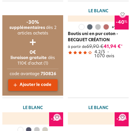
LE BLANC
%
-30%
-40
supplémentaires
dès 2
+
12
articles achetés
Boutis uni en pur coton -
BECQUET CRÉATION
69,90 €
41,94 €
*
à partir de
4.2
/
5
-
0€
1 070
avis
livraison gratuite
dès
110€ d'achat (1)
code avantage
750826
Ajouter le code
LE BLANC
LE BLANC
%
%
-35
-25