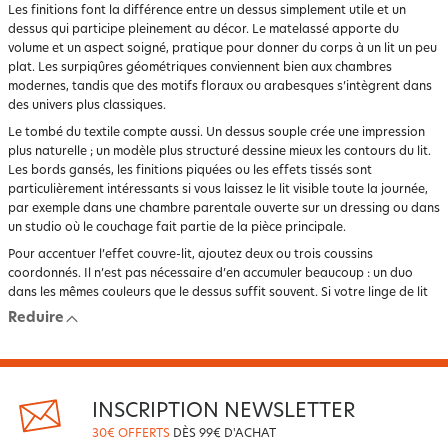
Les finitions font la différence entre un dessus simplement utile et un
dessus qui participe pleinement au décor. Le matelassé apporte du
volume et un aspect soigné, pratique pour donner du corps à un lit un peu
plat. Les surpiqûres géométriques conviennent bien aux chambres
modernes, tandis que des motifs floraux ou arabesques s’intègrent dans
des univers plus classiques.
Le tombé du textile compte aussi. Un dessus souple crée une impression
plus naturelle ; un modèle plus structuré dessine mieux les contours du lit.
Les bords gansés, les finitions piquées ou les effets tissés sont
particulièrement intéressants si vous laissez le lit visible toute la journée,
par exemple dans une chambre parentale ouverte sur un dressing ou dans
un studio où le couchage fait partie de la pièce principale.
Pour accentuer l’effet couvre-lit, ajoutez deux ou trois coussins
coordonnés. Il n’est pas nécessaire d’en accumuler beaucoup : un duo
dans les mêmes couleurs que le dessus suffit souvent. Si votre linge de lit
est imprimé, gardez des coussins unis. Si votre linge est sobre, vous
Reduire
pouvez oser un coussin texturé ou contrasté. L’essentiel est de garder une
cohérence avec les rideaux, le tapis ou la couleur des murs.
Entretien facile : garder un lit net plus
longtemps
INSCRIPTION NEWSLETTER
30€ OFFERTS
DÈS 99€ D'ACHAT
L’entretien est un critère décisif au moment de l’achat, surtout si le dessus