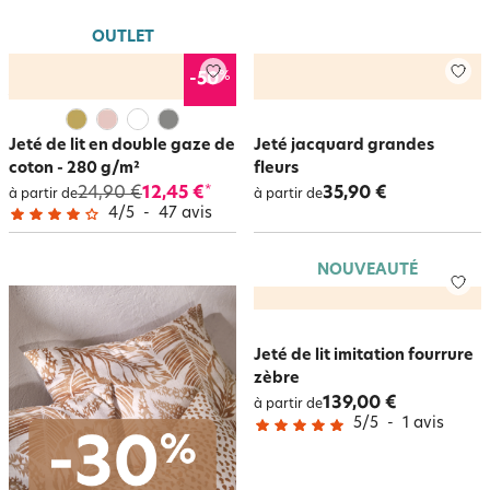
OUTLET
%
-50
Jeté de lit en double gaze de
Jeté jacquard grandes
coton - 280 g/m²
fleurs
24,90 €
12,45 €
35,90 €
*
à partir de
à partir de
4
/
5
-
47
avis
NOUVEAUTÉ
Jeté de lit imitation fourrure
zèbre
139,00 €
à partir de
5
/
5
-
1
avis