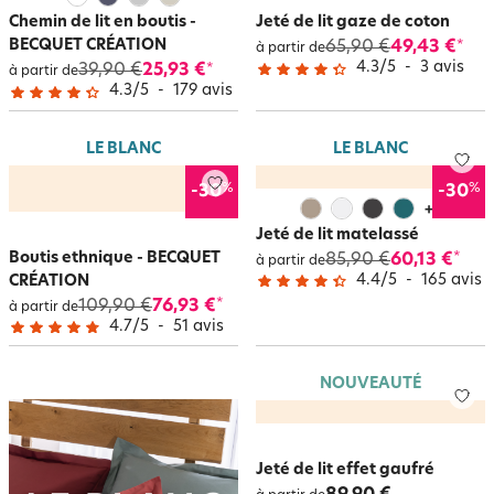
Chemin de lit en boutis -
Jeté de lit gaze de coton
BECQUET CRÉATION
65,90 €
49,43 €
*
à partir de
4.3
/
5
-
3
avis
39,90 €
25,93 €
*
à partir de
4.3
/
5
-
179
avis
LE BLANC
LE BLANC
%
%
-30
-30
+
3
Jeté de lit matelassé
Boutis ethnique - BECQUET
85,90 €
60,13 €
*
à partir de
4.4
/
5
-
165
avis
CRÉATION
109,90 €
76,93 €
*
à partir de
4.7
/
5
-
51
avis
NOUVEAUTÉ
Jeté de lit effet gaufré