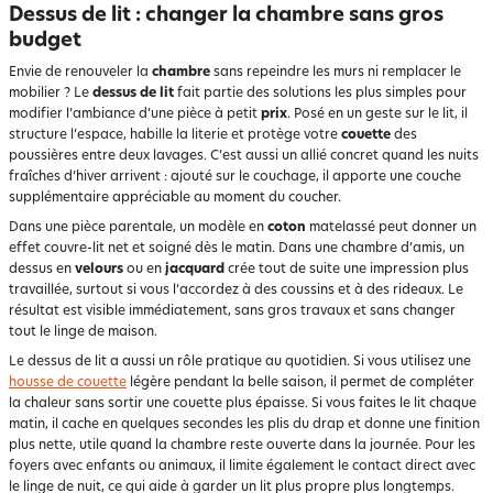
Dessus de lit : changer la chambre sans gros
budget
Envie de renouveler la
chambre
sans repeindre les murs ni remplacer le
mobilier ? Le
dessus de lit
fait partie des solutions les plus simples pour
modifier l’ambiance d’une pièce à petit
prix
. Posé en un geste sur le lit, il
structure l’espace, habille la literie et protège votre
couette
des
poussières entre deux lavages. C’est aussi un allié concret quand les nuits
fraîches d’hiver arrivent : ajouté sur le couchage, il apporte une couche
supplémentaire appréciable au moment du coucher.
Dans une pièce parentale, un modèle en
coton
matelassé peut donner un
effet couvre-lit net et soigné dès le matin. Dans une chambre d’amis, un
dessus en
velours
ou en
jacquard
crée tout de suite une impression plus
travaillée, surtout si vous l’accordez à des coussins et à des rideaux. Le
résultat est visible immédiatement, sans gros travaux et sans changer
tout le linge de maison.
Le dessus de lit a aussi un rôle pratique au quotidien. Si vous utilisez une
housse de couette
légère pendant la belle saison, il permet de compléter
la chaleur sans sortir une couette plus épaisse. Si vous faites le lit chaque
matin, il cache en quelques secondes les plis du drap et donne une finition
plus nette, utile quand la chambre reste ouverte dans la journée. Pour les
foyers avec enfants ou animaux, il limite également le contact direct avec
le linge de nuit, ce qui aide à garder un lit plus propre plus longtemps.