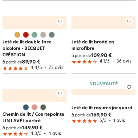
Jeté de lit double face
Jeté de lit brodé en
bicolore - BECQUET
microfibre
CRÉATION
109,90 €
à partir de
4.1
/
5
-
36
avis
89,90 €
à partir de
4.4
/
5
-
72
avis
NOUVEAUTÉ
Jeté de lit rayures jacquard
Chemin de lit / Courtepointe
169,90 €
à partir de
5
/
5
-
1
avis
LIN LAVÉ Lauréat
149,90 €
à partir de
4.3
/
5
-
4
avis