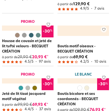
129,90 €
à partir de
4.9
/
5
-
7
avis
PROMO
%
-30
Housse de coussin et jeté de
lit tufté velours - BECQUET
Boutis motif oiseaux -
CRÉATION
BECQUET CRÉATION
29,90 €
20,93 €
69,90 €
*
à partir de
à partir de
4.5
/
5
-
97
avis
4.2
/
5
-
10
avis
PROMO
LE BLANC
%
%
-30
-30
Jeté de lit tissé jacquard
Boutis bicolore et ses
motif végétal
coordonnés - BECQUET
CRÉATION
99,90 €
69,93 €
*
à partir de
4.4
/
5
-
37
avis
109,90 €
76,93 €
*
à partir de