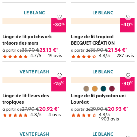
LE BLANC
LE BLANC
%
%
-30
-40
Linge de lit patchwork
Linge de lit tropical -
trésors des mers
BECQUET CRÉATION
35,90 €
25,13 €
35,90 €
21,54 €
*
*
à partir de
à partir de
4.7
/
5
-
19
avis
4.3
/
5
-
287
avis
VENTE FLASH
LE BLANC
%
%
-25
-30
+
7
Linge de lit fleurs des
Linge de lit polycoton uni
tropiques
Lauréat
27,90 €
20,92 €
29,90 €
20,93 €
*
*
à partir de
à partir de
4.8
/
5
-
4
avis
4.3
/
5
-
1 903
avis
VENTE FLASH
LE BLANC