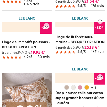
4.5
/
5
-
35,90 €
21,54 €
*
à partir de
1 076
avis
4.5
/
5
-
176
avis
LE BLANC
LE BLANC
%
%
-50
-30
Linge de lit forêt sous-
Linge de lit motifs poissons -
marine - BECQUET CRÉATION
BECQUET CRÉATION
35,90 €
25,13 €
*
à partir de
4.5
/
5
-
167
avis
39,90 €
19,95 €
*
à partir de
4.2
/
5
-
80
avis
LE BLANC
%
-25
+
11
Drap-housse toile pur coton
super grands bonnets 40 cm
Lauréat