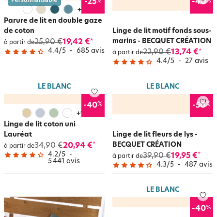
%
%
-25
-40
+
9
Parure de lit en double gaze
de coton
Linge de lit motif fonds sous-
marins - BECQUET CRÉATION
25,90 €
19,42 €
*
à partir de
4.4
/
5
-
685
avis
22,90 €
13,74 €
*
à partir de
4.4
/
5
-
27
avis
LE BLANC
LE BLANC
%
%
-40
-50
+
15
Linge de lit coton uni
Lauréat
Linge de lit fleurs de lys -
BECQUET CRÉATION
34,90 €
20,94 €
*
à partir de
4.2
/
5
-
39,90 €
19,95 €
*
à partir de
5 441
avis
4.3
/
5
-
487
avis
LE BLANC
%
-40