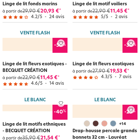
Linge de lit fonds marins
Linge de lit motif voiliers
29,90 €
20,93 €
22,90 €
11,45 €
*
*
à partir de
à partir de
4.2
/
5
-
24
avis
5
/
5
-
2
avis
VENTE FLASH
VENTE FLASH
%
%
-50
-30
Linge de lit fleurs exotiques -
Linge de lit fleurs exotiques
BECQUET CRÉATION
27,90 €
19,53 €
*
à partir de
4.3
/
5
-
7
avis
22,90 €
11,45 €
*
à partir de
4.6
/
5
-
14
avis
LE BLANC
LE BLANC
%
%
-40
-25
Linge de lit motifs ethniques
+
14
- BECQUET CRÉATION
Drap-housse percale grands
bonnets 32 cm - Lauréat
35,90 €
21,54 €
*
à partir de