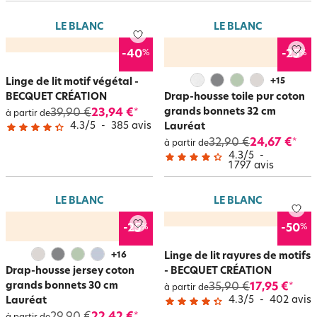
Dans tous les cas, achetez malin, pensez soldes et
réductions
. Le linge de
maison pas cher, c’est un plaisir.
LE BLANC
LE BLANC
%
%
-40
-25
Linge de lit motif végétal -
+
15
BECQUET CRÉATION
Drap-housse toile pur coton
grands bonnets 32 cm
39,90 €
23,94 €
*
à partir de
4.3
/
5
-
385
avis
Lauréat
32,90 €
24,67 €
*
à partir de
4.3
/
5
-
1 797
avis
LE BLANC
LE BLANC
%
%
-25
-50
+
16
Linge de lit rayures de motifs
Drap-housse jersey coton
- BECQUET CRÉATION
grands bonnets 30 cm
35,90 €
17,95 €
*
à partir de
4.3
/
5
-
402
avis
Lauréat
*