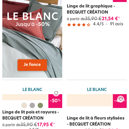
Linge de lit graphique -
BECQUET CRÉATION
35,90 €
21,54 €
*
à partir de
4.4
/
5
-
91
avis
Je fonce
LE BLANC
LE BLANC
%
%
-50
-40
Linge de lit pois et rayures -
BECQUET CRÉATION
Linge de lit à fleurs stylisées
- BECQUET CRÉATION
35,90 €
17,95 €
*
à partir de