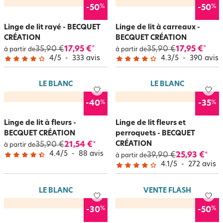
%
%
-50
-50
Linge de lit rayé - BECQUET
Linge de lit à carreaux -
CRÉATION
BECQUET CRÉATION
35,90 €
17,95 €
35,90 €
17,95 €
*
*
à partir de
à partir de
4
/
5
-
333
avis
4.3
/
5
-
390
avis
LE BLANC
LE BLANC
%
%
-40
-35
Linge de lit à fleurs -
Linge de lit fleurs et
BECQUET CRÉATION
perroquets - BECQUET
CRÉATION
35,90 €
21,54 €
*
à partir de
4.4
/
5
-
88
avis
39,90 €
25,93 €
*
à partir de
4.1
/
5
-
272
avis
LE BLANC
VENTE FLASH
%
%
-30
-50