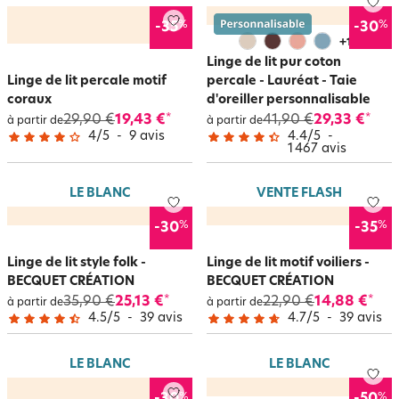
%
%
-35
-30
+
16
Linge de lit pur coton
Linge de lit percale motif
percale - Lauréat - Taie
coraux
d'oreiller personnalisable
29,90 €
19,43 €
41,90 €
29,33 €
*
*
à partir de
à partir de
4
/
5
-
9
avis
4.4
/
5
-
1 467
avis
LE BLANC
VENTE FLASH
%
%
-30
-35
Linge de lit style folk -
Linge de lit motif voiliers -
BECQUET CRÉATION
BECQUET CRÉATION
35,90 €
25,13 €
22,90 €
14,88 €
*
*
à partir de
à partir de
4.5
/
5
-
39
avis
4.7
/
5
-
39
avis
LE BLANC
LE BLANC
%
%