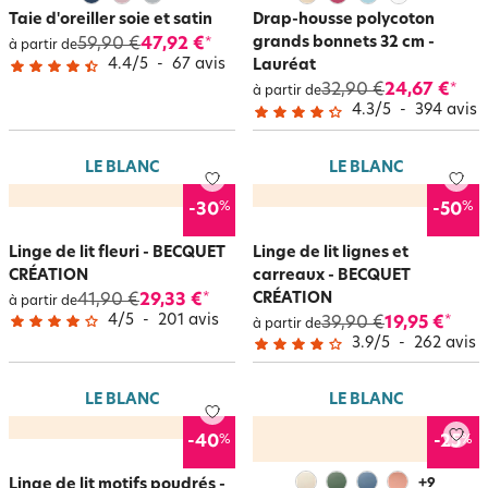
Taie d'oreiller soie et satin
Drap-housse polycoton
grands bonnets 32 cm -
59,90 €
47,92 €
*
à partir de
4.4
/
5
-
67
avis
Lauréat
32,90 €
24,67 €
*
à partir de
4.3
/
5
-
394
avis
LE BLANC
LE BLANC
%
%
-30
-50
Linge de lit fleuri - BECQUET
Linge de lit lignes et
CRÉATION
carreaux - BECQUET
CRÉATION
41,90 €
29,33 €
*
à partir de
4
/
5
-
201
avis
39,90 €
19,95 €
*
à partir de
3.9
/
5
-
262
avis
LE BLANC
LE BLANC
%
%
-40
-25
Linge de lit motifs poudrés -
+
9