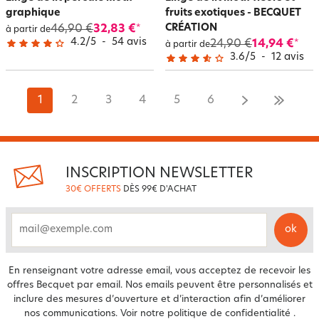
graphique
fruits exotiques - BECQUET
CRÉATION
46,90 €
32,83 €
*
à partir de
4.2
/
5
-
54
avis
24,90 €
14,94 €
*
à partir de
3.6
/
5
-
12
avis
1
2
3
4
5
6
INSCRIPTION NEWSLETTER
30€ OFFERTS
DÈS 99€ D'ACHAT
ok
email
En renseignant votre adresse email, vous acceptez de recevoir les
offres Becquet par email. Nos emails peuvent être personnalisés et
inclure des mesures d’ouverture et d’interaction afin d’améliorer
nos communications. Voir notre
politique de confidentialité
.