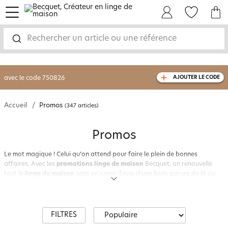
menu
Mon Compte
Mes Favoris
Mon panie
-30% sur votre commande
dès 2 articles
achetés
Rechercher un article ou une référence
livraison GRATUITE
dès 110€ d'achat
(1)
avec le code
750826
AJOUTER LE CODE
Accueil
Promos
(347 articles)
Promos
Le mot magique ! Celui qu’on attend pour faire le plein de bonnes
affaires. Avec les
promotions linge de maison
Becquet, on renouvelle
tout le
linge de maison
sans se ruiner. Envie d’une belle parure de lit ou
d’un nouveau couvre-lit ?
Visitez notre rayon
promos linge de maison
. Des housses de couette, des
draps plats, draps-housse, taies d’oreiller et de traversins, coordonnés,
unis ou à motifs... à prix cassés. C’est moins cher bien sûr mais la qualité
FILTRES
reste irréprochable.