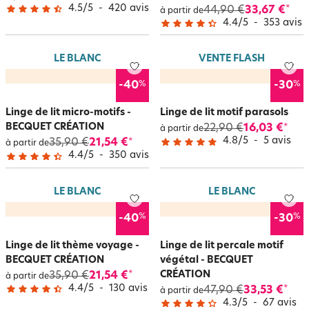
4.5
/
5
-
420
avis
44,90 €
33,67 €
*
à partir de
4.4
/
5
-
353
avis
LE BLANC
VENTE FLASH
%
%
-40
-30
Linge de lit micro-motifs -
Linge de lit motif parasols
BECQUET CRÉATION
22,90 €
16,03 €
*
à partir de
4.8
/
5
-
5
avis
35,90 €
21,54 €
*
à partir de
4.4
/
5
-
350
avis
LE BLANC
LE BLANC
%
%
-40
-30
Linge de lit thème voyage -
Linge de lit percale motif
BECQUET CRÉATION
végétal - BECQUET
CRÉATION
35,90 €
21,54 €
*
à partir de
4.4
/
5
-
130
avis
47,90 €
33,53 €
*
à partir de
4.3
/
5
-
67
avis