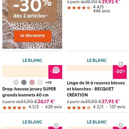
39,90 €
29,92 €
*
à partir de
4.4
/
5
-
446
avis
Je découvre
LE BLANC
LE BLANC
%
%
-25
-30
+
13
Linge de lit à rayures bleues
Drap-housse jersey SUPER
et blanches - BECQUET
grands bonnets 40 cm
CRÉATION
34,90 €
26,17 €
39,90 €
27,93 €
*
*
à partir de
à partir de
4.5
/
5
-
628
avis
4.2
/
5
-
137
avis
LE BLANC
LE BLANC