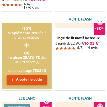
29,90 €
22,42 €
à partir de
4.4
/
5
-
1 776
avis
VENTE FLASH
%
-10%
-30
supplémentaires
dès 2
articles achetés
Linge de lit motif bateaux
22,90 €
16,03 €
*
à partir de
5
/
5
-
4
avis
0€
livraison GRATUITE
dès
110€ d'achat (1)
code avantage
750840
Ajouter le code
LE BLANC
VENTE FLASH