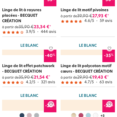
-35
-30
Linge de lit à rayures
Linge de lit motif pivoines
placées - BECQUET
39,90 €
27,93 €
*
à partir de
4.6
/
5
-
59
avis
CRÉATION
35,90 €
23,34 €
*
à partir de
3.9
/
5
-
444
avis
LE BLANC
LE BLANC
%
%
-40
-35
Linge de lit effet patchwork
Linge de lit polycoton motif
- BECQUET CRÉATION
cœurs - BECQUET CRÉATION
35,90 €
21,54 €
29,90 €
19,43 €
*
*
à partir de
à partir de
4.2
/
5
-
321
avis
4.7
/
5
-
63
avis
LE BLANC
LE BLANC
%
%
-20
-25
+
3