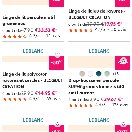
-30
-50
Linge de lit jeu de rayures -
Linge de lit percale motif
BECQUET CRÉATION
graminées
39,90 €
19,95 €
*
à partir de
4.1
/
5
-
50
avis
47,90 €
33,53 €
*
à partir de
4.2
/
5
-
17
avis
LE BLANC
LE BLANC
%
%
-50
-25
Linge de lit polycoton
+
15
rayures et cercles - BECQUET
Drap-housse en percale
CRÉATION
SUPER grands bonnets (40
cm) Lauréat
29,90 €
14,95 €
*
à partir de
4.5
/
5
-
65
avis
52,90 €
39,67 €
*
à partir de
4.5
/
5
-
125
avis
LE BLANC
LE BLANC
%
%