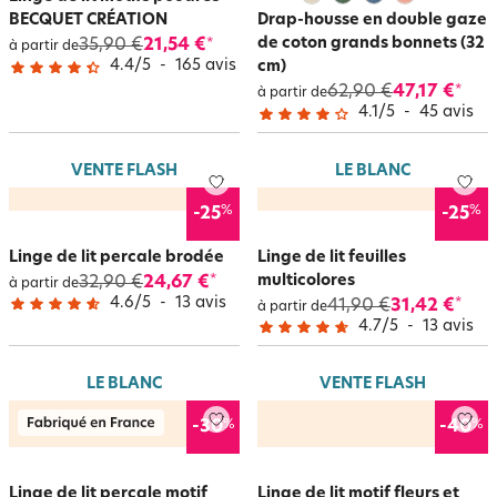
BECQUET CRÉATION
Drap-housse en double gaze
de coton grands bonnets (32
35,90 €
21,54 €
*
à partir de
4.4
/
5
-
165
avis
cm)
62,90 €
47,17 €
*
à partir de
4.1
/
5
-
45
avis
VENTE FLASH
LE BLANC
%
%
-25
-25
Linge de lit percale brodée
Linge de lit feuilles
multicolores
32,90 €
24,67 €
*
à partir de
4.6
/
5
-
13
avis
41,90 €
31,42 €
*
à partir de
4.7
/
5
-
13
avis
LE BLANC
VENTE FLASH
%
%
-30
-40
Linge de lit percale motif
Linge de lit motif fleurs et