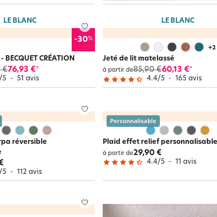
LE BLANC
LE BLANC
%
-30
+
2
e - BECQUET CRÉATION
Jeté de lit matelassé
 €
76,93 €
85,90 €
60,13 €
*
*
à partir de
/
5
-
51
avis
4.4
/
5
-
165
avis
rpa réversible
Plaid effet relief personnalisabl
e
29,90 €
à partir de
4.4
/
5
-
11
avis
€
/
5
-
112
avis