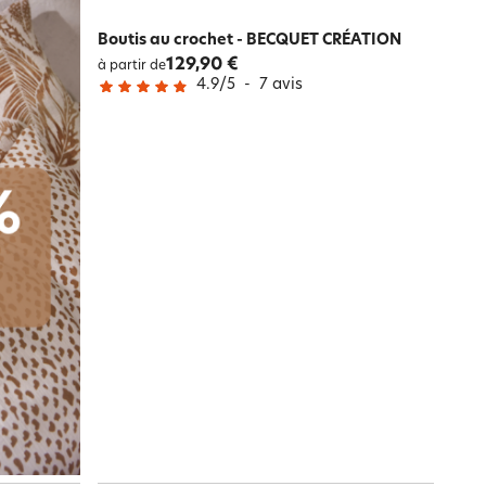
Boutis au crochet - BECQUET CRÉATION
129,90 €
à partir de
4.9
/
5
-
7
avis