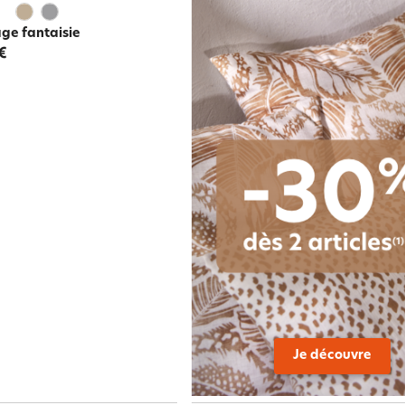
age fantaisie
€
Je découvre