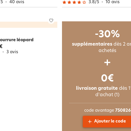
/
5
-
40
avis
3.8
/
5
-
10
avis
-30%
 fourrure léopard
supplémentaires
dès 2 ar
 €
achetés
5
-
3
avis
0€
livraison gratuite
dès 1
d'achat (1)
code avantage
750826
Ajouter le code