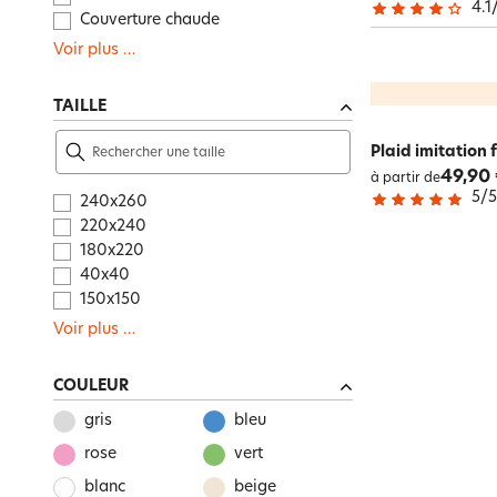
4.1
Couverture chaude
Voir plus
…
TAILLE
Plaid imitation
49,90
à partir de
5
/
240x260
220x240
180x220
40x40
150x150
Voir plus
…
COULEUR
gris
bleu
rose
vert
blanc
beige