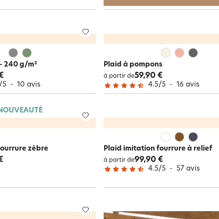
 - 240 g/m²
Plaid à pompons
€
59,90 €
à partir de
/
5
-
10
avis
4.5
/
5
-
16
avis
NOUVEAUTÉ
fourrure zèbre
Plaid imitation fourrure à relief
€
99,90 €
à partir de
4.5
/
5
-
57
avis