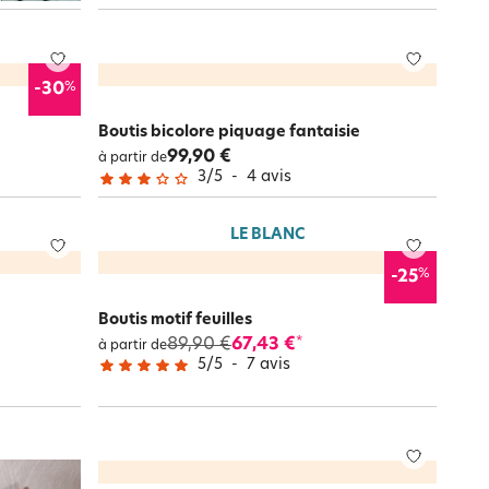
%
-30
Boutis bicolore piquage fantaisie
99,90 €
à partir de
3
/
5
-
4
avis
LE BLANC
%
-25
e
Boutis motif feuilles
89,90 €
67,43 €
*
à partir de
5
/
5
-
7
avis