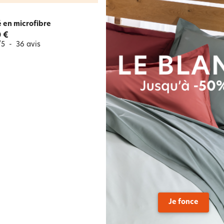
é en microfibre
 €
/
5
-
36
avis
Je fonce