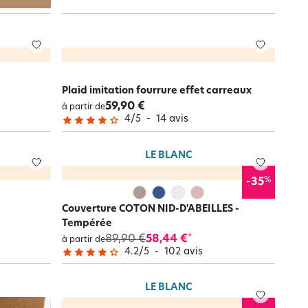
Plaid imitation fourrure effet carreaux
59,90 €
à partir de
4
/
5
-
14
avis
LE BLANC
%
-35
Couverture COTON NID-D'ABEILLES -
Tempérée
89,90 €
58,44 €
*
à partir de
4.2
/
5
-
102
avis
LE BLANC