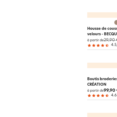
Housse de coussi
velours - BECQ
29,90 
à partir de
4.5
Boutis broderie
CRÉATION
99,90 
à partir de
4.6