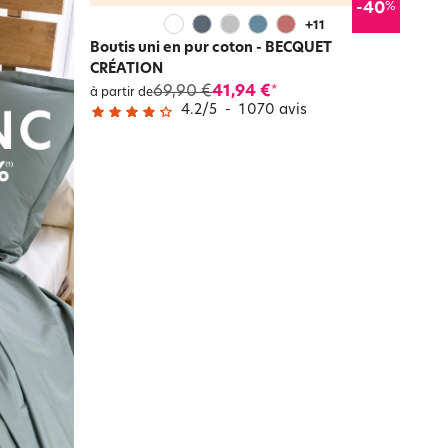
%
-40
+
11
Boutis uni en pur coton - BECQUET
CRÉATION
69,90 €
41,94 €
*
à partir de
4.2
/
5
-
1 070
avis