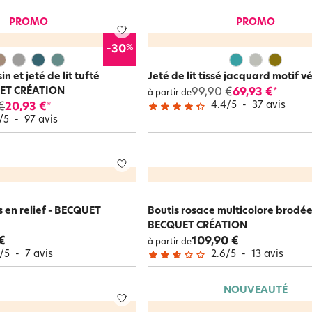
PROMO
PROMO
%
-30
n et jeté de lit tufté
Jeté de lit tissé jacquard motif v
UET CRÉATION
99,90 €
69,93 €
*
à partir de
4.4
/
5
-
37
avis
€
20,93 €
*
/
5
-
97
avis
s en relief - BECQUET
Boutis rosace multicolore brodée
BECQUET CRÉATION
€
109,90 €
à partir de
/
5
-
7
avis
2.6
/
5
-
13
avis
NOUVEAUTÉ