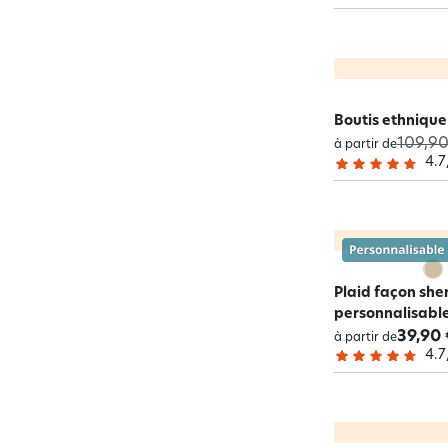
Boutis ethniqu
109,90
à partir de
4.7
Plaid façon she
personnalisabl
39,90 
à partir de
4.7