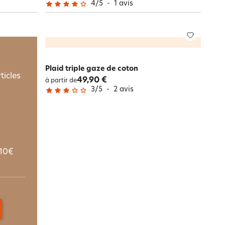
4
/
5
-
1
avis
Plaid triple gaze de coton
ticles
49,90 €
à partir de
3
/
5
-
2
avis
10€