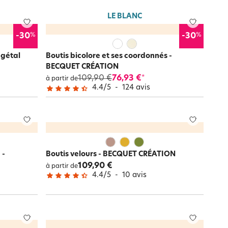
LE BLANC
%
%
-30
-30
égétal
Boutis bicolore et ses coordonnés -
BECQUET CRÉATION
109,90 €
76,93 €
*
à partir de
4.4
/
5
-
124
avis
 -
Boutis velours - BECQUET CRÉATION
109,90 €
à partir de
4.4
/
5
-
10
avis