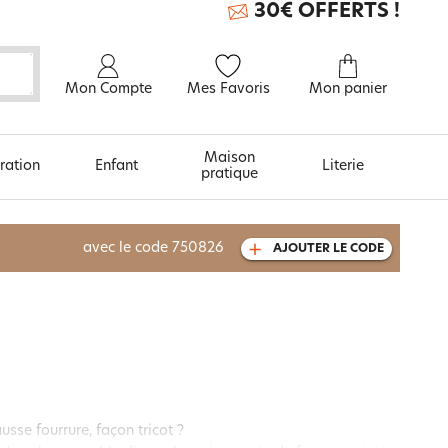
30€ OFFERTS !
Mon Compte
Mes Favoris
Mon panier
Maison
ration
Enfant
Literie
pratique
À découvrir aussi
avec le code
750826
AJOUTER LE CODE
Carte cadeau
usse fourrure, façon tricot ?