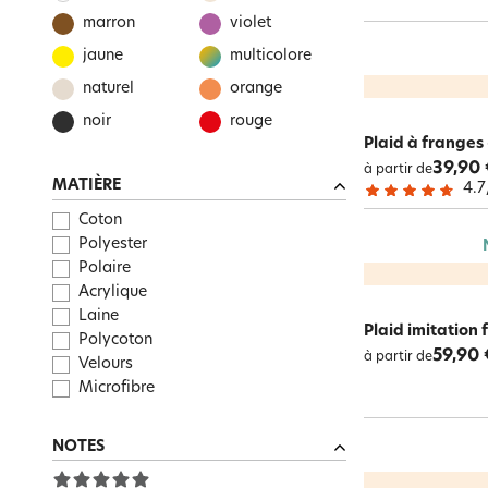
marron
violet
jaune
multicolore
naturel
orange
noir
rouge
Plaid à franges
39,90 
à partir de
MATIÈRE
4.7
Coton
Polyester
Polaire
Acrylique
Laine
Plaid imitation 
Polycoton
59,90 
à partir de
Velours
Microfibre
NOTES