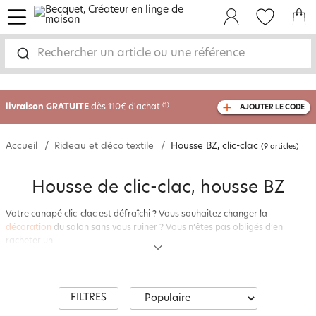
menu
Mon Compte
Mes Favoris
Mon panie
Rechercher un article ou une référence
-35% sur votre commande
dès 2 articles
achetés
livraison GRATUITE
dès 110€ d'achat
(1)
AJOUTER LE CODE
avec le code
750804
Accueil
Rideau et déco textile
Housse BZ, clic-clac
(9 articles)
Housse de clic-clac, housse BZ
Votre canapé clic-clac est défraîchi ? Vous souhaitez changer la
décoration
du salon sans vous ruiner ? Vous n’êtes pas obligés d’en
racheter un.
Pensez aux
housses de canapés clic-clac
et
housses BZ
qui offrent une
seconde vie à votre lit d’appoint ! Matelassées, imprimées, colorées, les
housses clic-clac
se modernisent pour participer à la déco de la pièce.
En plus, elles protègent la banquette et l’assise du canapé des éventuelles
FILTRES
taches. Pour bien choisir votre housse, il est important de bien connaître