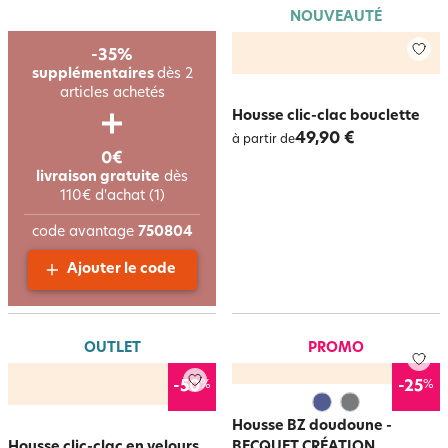
NOUVEAUTÉ
-35%
supplémentaires
dès 2
articles achetés
Housse clic-clac bouclette
49,90 €
à partir de
0€
livraison gratuite
dès
110€ d'achat (1)
code avantage
750804
Ajouter le code
OUTLET
PROMO
%
%
-50
-25
Housse BZ doudoune -
Housse clic-clac en velours
BECQUET CRÉATION