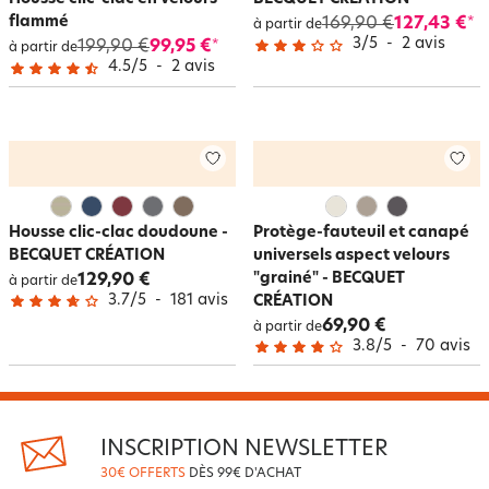
flammé
169,90 €
127,43 €
*
à partir de
3
/
5
-
2
avis
199,90 €
99,95 €
*
à partir de
4.5
/
5
-
2
avis
Housse clic-clac doudoune -
Protège-fauteuil et canapé
BECQUET CRÉATION
universels aspect velours
"grainé" - BECQUET
129,90 €
à partir de
3.7
/
5
-
181
avis
CRÉATION
69,90 €
à partir de
3.8
/
5
-
70
avis
INSCRIPTION NEWSLETTER
30€ OFFERTS
DÈS 99€ D'ACHAT