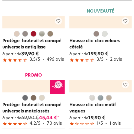
les dimensions de votre clic-clac ou de votre canapé BZ.
Très pratiques, les
housses clic-clac
et les
housses BZ
sont amovibles et
NOUVEAUTÉ
sont lavables en machine !
Protège-fauteuil et canapé
Housse clic-clac velours
universels antiglisse
côtelé
39,90 €
199,90 €
à partir de
à partir de
3.5
/
5
-
496
avis
3
/
5
-
2
avis
PROMO
%
-35
Protège-fauteuil et canapé
Housse clic-clac motif
universels matelassés
vagues
69,90 €
45,44 €
19,90 €
*
à partir de
à partir de
4.2
/
5
-
70
avis
1
/
5
-
1
avis