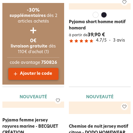
-30%
supplémentaires
dès 2
articles achetés
Pyjama short homme motif
homard
39,90 €
à partir de
4.7
/
5
-
3
avis
0€
livraison gratuite
dès
110€ d'achat (1)
code avantage
750826
Ajouter le code
NOUVEAUTÉ
NOUVEAUTÉ
Pyjama femme jersey
rayures marine - BECQUET
Chemise de nuit jersey motif
CRÉATION
citron - DODO HOMEWEAR