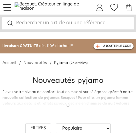
menu
Mon Compte
Mes Favoris
Mon panie
Rechercher un article ou une référence
-30% sur votre commande
dès 2 articles
achetés
livraison GRATUITE
dès 110€ d'achat
(1)
AJOUTER LE CODE
avec le code
750826
Accueil
Nouveautés
Pyjama
(26 articles)
Nouveautés pyjama
Élevez votre niveau de confort tout en misant sur l’élégance grâce à notre
nouvelle collection de pyjamas Becquet
!
Pour elle
, un
pyjama femme
velours
aux détails et reflets soyeux, décliné en
chemise de nuit velours
pour flâner au rythme des envies.
Pour lui
, un
pyjama homme jersey rayé
pour mêler raffinement et décontraction grâce à sa
matière extensible
,
ou un
pyjama flanelle à carreaux
pour des moments de détente d’une
extrême
douceur
! En prévision des nuits froides, comment ne pas craquer
FILTRES
pour le
pyjama femme
motif sapins et ses couleurs douces pour affronter