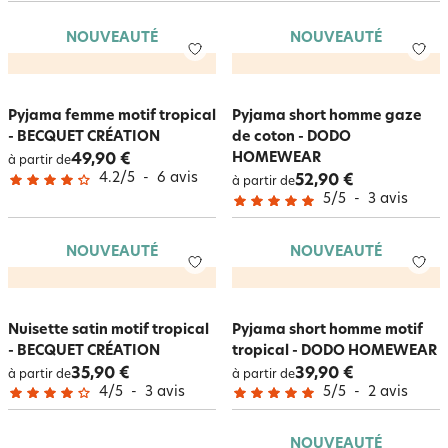
l’hiver avec le sourire grâce au toucher velours de ce
pyjama polaire
! Et
ce n’est qu’un aperçu : laissez-vous guider à travers un
large choix de
NOUVEAUTÉ
NOUVEAUTÉ
pyjamas chauds
où chaque matière vous enveloppera dans une étreinte
de douceur… La
collection homewear
parfaite de jour comme de nuit !
Pyjama femme motif tropical
Pyjama short homme gaze
- BECQUET CRÉATION
de coton - DODO
HOMEWEAR
49,90 €
à partir de
4.2
/
5
-
6
avis
52,90 €
à partir de
5
/
5
-
3
avis
NOUVEAUTÉ
NOUVEAUTÉ
Nuisette satin motif tropical
Pyjama short homme motif
- BECQUET CRÉATION
tropical - DODO HOMEWEAR
35,90 €
39,90 €
à partir de
à partir de
4
/
5
-
3
avis
5
/
5
-
2
avis
NOUVEAUTÉ