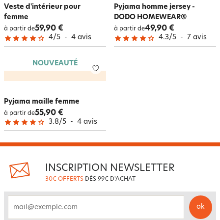
Veste d'intérieur pour
Pyjama homme jersey -
femme
DODO HOMEWEAR®
59,90 €
49,90 €
à partir de
à partir de
4
/
5
-
4
avis
4.3
/
5
-
7
avis
NOUVEAUTÉ
Pyjama maille femme
55,90 €
à partir de
3.8
/
5
-
4
avis
INSCRIPTION NEWSLETTER
30€ OFFERTS
DÈS 99€ D'ACHAT
ok
email