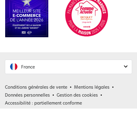
France
France
Conditions générales de vente
Mentions légales
Belgique
Données personnelles
Gestion des cookies
Accessibilité : partiellement conforme
*
: de telles offres ne peuvent être cumulées avec aucune autre remise.
Offres valables dans la limite des stocks disponibles.
(1) voir les conditions des offres