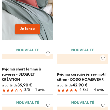
Je fonce
NOUVEAUTÉ
NOUVEAUTÉ
Pyjama short femme à
rayures - BECQUET
Pyjama corsaire jersey motif
CRÉATION
citron - DODO HOMEWEAR
39,90 €
42,90 €
à partir de
à partir de
3
/
5
-
1
avis
4.8
/
5
-
4
avis
NOUVEAUTÉ
NOUVEAUTÉ