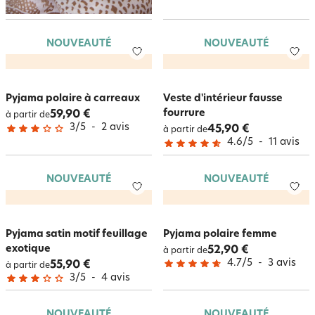
NOUVEAUTÉ
NOUVEAUTÉ
Pyjama polaire à carreaux
Veste d'intérieur fausse
fourrure
59,90 €
à partir de
3
/
5
-
2
avis
45,90 €
à partir de
4.6
/
5
-
11
avis
NOUVEAUTÉ
NOUVEAUTÉ
Pyjama satin motif feuillage
Pyjama polaire femme
exotique
52,90 €
à partir de
4.7
/
5
-
3
avis
55,90 €
à partir de
3
/
5
-
4
avis
NOUVEAUTÉ
NOUVEAUTÉ