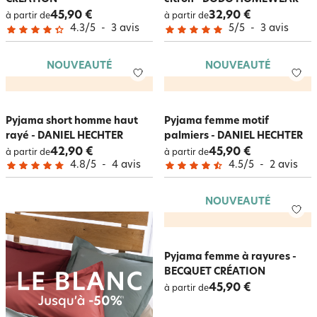
45,90 €
32,90 €
à partir de
à partir de
4.3
/
5
-
3
avis
5
/
5
-
3
avis
NOUVEAUTÉ
NOUVEAUTÉ
Pyjama short homme haut
Pyjama femme motif
rayé - DANIEL HECHTER
palmiers - DANIEL HECHTER
42,90 €
45,90 €
à partir de
à partir de
4.8
/
5
-
4
avis
4.5
/
5
-
2
avis
NOUVEAUTÉ
Pyjama femme à rayures -
BECQUET CRÉATION
45,90 €
à partir de