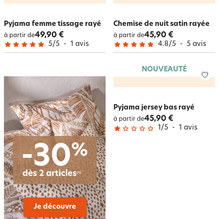
Pyjama femme tissage rayé
Chemise de nuit satin rayée
49,90 €
45,90 €
à partir de
à partir de
5
/
5
-
1
avis
4.8
/
5
-
5
avis
NOUVEAUTÉ
Pyjama jersey bas rayé
45,90 €
à partir de
1
/
5
-
1
avis
Je découvre