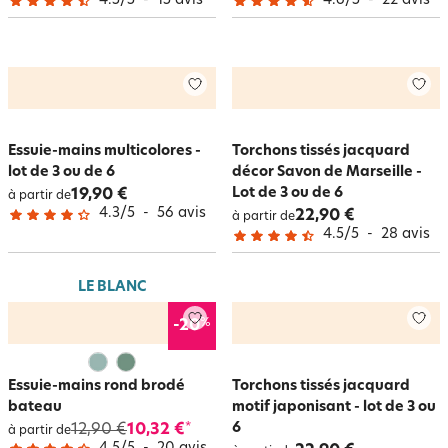
4.5
/
5
-
15
avis
4.6
/
5
-
22
avis
Essuie-mains multicolores -
Torchons tissés jacquard
lot de 3 ou de 6
décor Savon de Marseille -
Lot de 3 ou de 6
19,90 €
à partir de
4.3
/
5
-
56
avis
22,90 €
à partir de
4.5
/
5
-
28
avis
LE BLANC
%
-20
Essuie-mains rond brodé
Torchons tissés jacquard
bateau
motif japonisant - lot de 3 ou
6
12,90 €
10,32 €
*
à partir de