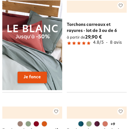
Torchons carreaux et
rayures - lot de 3 ou de 6
29,90 €
à partir de
4.8
/
5
-
8
avis
Je fonce
+
9