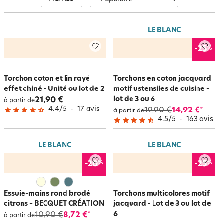
suspendre dans la cuisine ou dans la salle de bains. En
bouclettes
éponges
, ils sèchent rapidement vos mains et sont agréables au toucher.
Les torchons sont vendus en lot de 3, 6 ou 12 pour bénéficier de petits
LE BLANC
prix !
%
-25
Torchon coton et lin rayé
Torchons en coton jacquard
effet chiné - Unité ou lot de 2
motif ustensiles de cuisine -
lot de 3 ou 6
21,90 €
à partir de
4.4
/
5
-
17
avis
19,90 €
14,92 €
*
à partir de
4.5
/
5
-
163
avis
LE BLANC
LE BLANC
%
%
-20
-25
Essuie-mains rond brodé
Torchons multicolores motif
citrons – BECQUET CRÉATION
jacquard - Lot de 3 ou lot de
6
10,90 €
8,72 €
*
à partir de