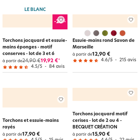
LE BLANC
%
-20
Torchons jacquard et essuie-
Essuie-mains rond Savon de
mains éponges - motif
Marseille
conserves - lot de 3 et 6
12,90 €
à partir de
4.6
/
5
-
215
avis
24,90 €
19,92 €
*
à partir de
4.5
/
5
-
84
avis
Torchons jacquard motif
Torchons et essuie-mains
cerises - lot de 2 ou 4 -
rayés
BECQUET CRÉATION
17,90 €
15,90 €
à partir de
à partir de