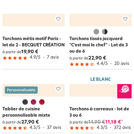
Torchons métis motif Paris -
Torchons tissés jacquard
lot de 2 - BECQUET CRÉATION
"C'est moi le chef" - Lot de 3
ou de 6
19,90 €
à partir de
4.9
/
5
-
7
avis
22,90 €
à partir de
4.4
/
5
-
20
avis
LE BLANC
%
-25
Tablier de cuisine
Torchons à carreaux - lot de
personnalisable mixte
3 ou 6
27,90 €
14,90 €
11,18 €
*
à partir de
à partir de
4.5
/
5
-
37
avis
4.3
/
5
-
372
avis