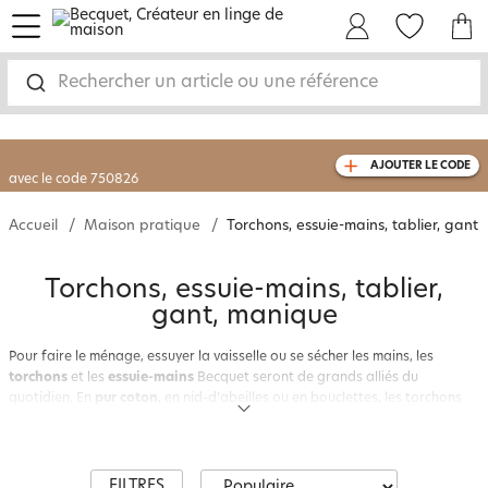
menu
Mon Compte
Mes Favoris
Mon panie
-30% sur votre commande
dès 2 articles
achetés
Rechercher un article ou une référence
livraison GRATUITE
dès 110€ d'achat
(1)
AJOUTER LE CODE
avec le code
750826
Accueil
Maison pratique
Torchons, essuie-mains, tablier, gant
(
Torchons, essuie-mains, tablier,
gant, manique
Pour faire le ménage, essuyer la vaisselle ou se sécher les mains, les
torchons
et les
essuie-mains
Becquet seront de grands alliés du
quotidien. En
pur coton
, en nid-d’abeilles ou en bouclettes, les torchons
ont une grande capacité d’absorption. On apprécie leur qualité et aussi
leur décor unique, original et fantaisie. Pour essuyer les verres, choisissez
plutôt des torchons en métis (mélange de lin et de coton) qui ne laissent
aucune trace sur la vaisselle délicate. Enfin les essuie-mains ronds sont à
FILTRES