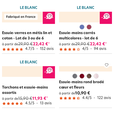
LE BLANC
LE BLANC
%
%
-25
-25
Essuie-verres en métis lin et
Essuie-mains carrés
coton - Lot de 3 ou de 6
multicolores - lot de 6
29,90 €
22,42 €
29,90 €
22,42 €
*
*
à partir de
à partir de
4.7
/
5
-
152
avis
4
/
5
-
94
avis
LE BLANC
%
-25
Essuie-mains rond brodé
Torchons et essuie-mains
cœur et fleurs
assortis
10,90 €
à partir de
4.4
/
5
-
122
avis
15,90 €
11,93 €
*
à partir de
4.5
/
5
-
13
avis