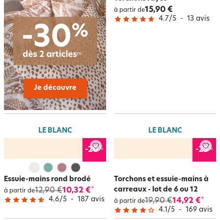
15,90 €
à partir de
4.7
/
5
-
13
avis
Je découvre
LE BLANC
LE BLANC
%
%
-20
-25
Essuie-mains rond brodé
Torchons et essuie-mains à
carreaux - lot de 6 ou 12
12,90 €
10,32 €
*
à partir de
4.6
/
5
-
187
avis
19,90 €
14,92 €
*
à partir de
4.1
/
5
-
169
avis