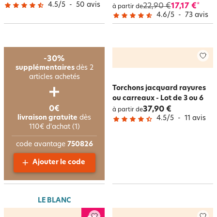
4.5
/
5
-
50
avis
22,90 €
17,17 €
*
à partir de
4.6
/
5
-
73
avis
-30%
supplémentaires
dès 2
articles achetés
Torchons jacquard rayures
ou carreaux - Lot de 3 ou 6
0€
37,90 €
à partir de
livraison gratuite
dès
4.5
/
5
-
11
avis
110€ d'achat (1)
code avantage
750826
Ajouter le code
LE BLANC