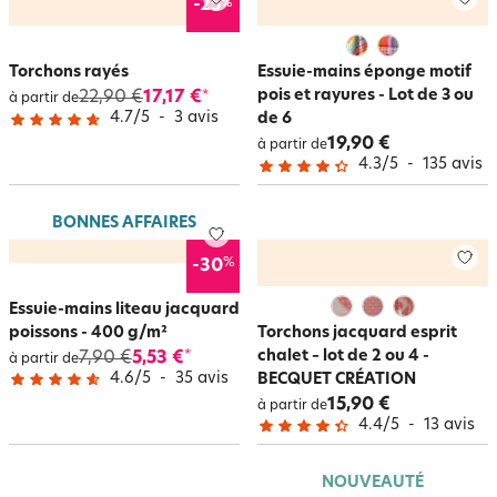
%
-25
Torchons rayés
Essuie-mains éponge motif
pois et rayures - Lot de 3 ou
22,90 €
17,17 €
*
à partir de
4.7
/
5
-
3
avis
de 6
19,90 €
à partir de
4.3
/
5
-
135
avis
BONNES AFFAIRES
%
-30
Essuie-mains liteau jacquard
poissons - 400 g/m²
Torchons jacquard esprit
chalet – lot de 2 ou 4 -
7,90 €
5,53 €
*
à partir de
4.6
/
5
-
35
avis
BECQUET CRÉATION
15,90 €
à partir de
4.4
/
5
-
13
avis
NOUVEAUTÉ