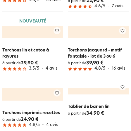
4.5
/
5
-
20
avis
22,90 €
à partir de
4.6
/
5
-
7
avis
NOUVEAUTÉ
Torchons lin et coton à
Torchons jacquard - motif
rayures
fantaisie - lot de 3 ou 6
29,90 €
39,90 €
à partir de
à partir de
3.5
/
5
-
4
avis
4.8
/
5
-
16
avis
Tablier de bar en lin
Torchons imprimés recettes
34,90 €
à partir de
24,90 €
à partir de
4.8
/
5
-
4
avis