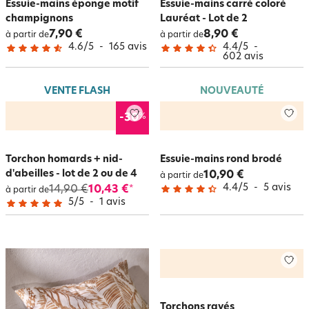
Essuie-mains éponge motif
Essuie-mains carré coloré
champignons
Lauréat - Lot de 2
7,90 €
8,90 €
à partir de
à partir de
4.6
/
5
-
165
avis
4.4
/
5
-
602
avis
VENTE FLASH
NOUVEAUTÉ
%
-30
Torchon homards + nid-
Essuie-mains rond brodé
d'abeilles - lot de 2 ou de 4
10,90 €
à partir de
4.4
/
5
-
5
avis
14,90 €
10,43 €
*
à partir de
5
/
5
-
1
avis
Torchons rayés