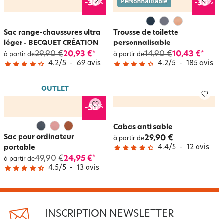
%
%
-30
-30
Sac range-chaussures ultra
Trousse de toilette
léger - BECQUET CRÉATION
personnalisable
29,90 €
20,93 €
14,90 €
10,43 €
*
*
à partir de
à partir de
4.2
/
5
-
69
avis
4.2
/
5
-
185
avis
OUTLET
%
-50
Cabas anti sable
Sac pour ordinateur
29,90 €
à partir de
4.4
/
5
-
12
avis
portable
49,90 €
24,95 €
*
à partir de
4.5
/
5
-
13
avis
INSCRIPTION NEWSLETTER