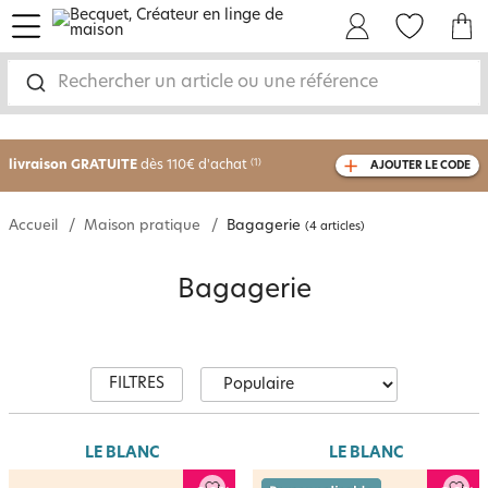
menu
Mon Compte
Mes Favoris
Mon panie
Rechercher un article ou une référence
-30% sur votre commande
dès 2 articles
achetés
livraison GRATUITE
dès 110€ d'achat
(1)
AJOUTER LE CODE
avec le code
750826
Accueil
Maison pratique
Bagagerie
(4 articles)
Bagagerie
FILTRES
LE BLANC
LE BLANC