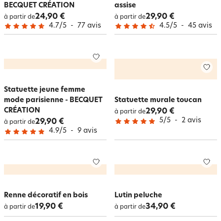
BECQUET CRÉATION
assise
24,90 €
29,90 €
à partir de
à partir de
4.7
/
5
-
77
avis
4.5
/
5
-
45
avis
Statuette jeune femme
mode parisienne - BECQUET
Statuette murale toucan
CRÉATION
29,90 €
à partir de
5
/
5
-
2
avis
29,90 €
à partir de
4.9
/
5
-
9
avis
Renne décoratif en bois
Lutin peluche
19,90 €
34,90 €
à partir de
à partir de