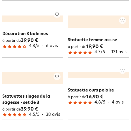
(chouette, chat, canard, cerf…) sont de rigueur dans la maison. C’est très
chic ce petit côté maison de campagne ! Sur becquet.be, la
sélection de
statuettes
n’a pas fini de vous séduire pour accessoiriser votre
décoration intérieure
! Faites de votre intérieur un lieu où chaque détail
compte, avec nos statuettes qui ajoutent une touche artistique à votre
déco. Découvrez dès maintenant notre sélection en un clic !
Décoration 3 baleines
Statuette femme assise
39,90 €
à partir de
4.3
/
5
-
6
avis
19,90 €
à partir de
4.7
/
5
-
131
avis
Statuette ours polaire
Statuettes singes de la
16,90 €
à partir de
4.8
/
5
-
4
avis
sagesse - set de 3
39,90 €
à partir de
4.5
/
5
-
38
avis