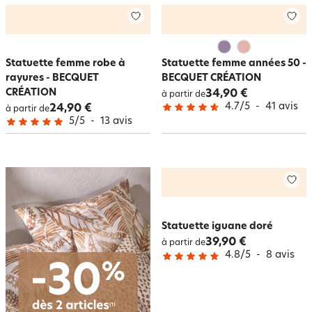
Statuette femme robe à
Statuette femme années 50 -
rayures - BECQUET
BECQUET CRÉATION
CRÉATION
34,90 €
à partir de
4.7
/
5
-
41
avis
24,90 €
à partir de
5
/
5
-
13
avis
Statuette iguane doré
39,90 €
à partir de
4.8
/
5
-
8
avis