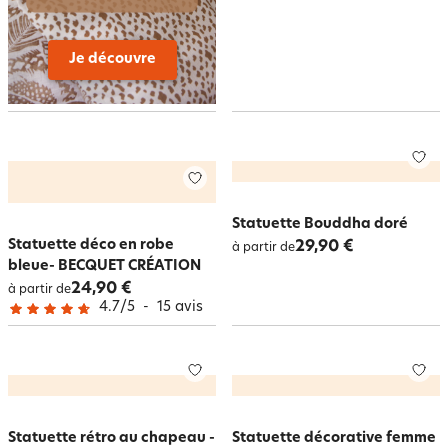
Je découvre
Statuette Bouddha doré
Statuette déco en robe
29,90 €
à partir de
bleue- BECQUET CRÉATION
24,90 €
à partir de
4.7
/
5
-
15
avis
Statuette rétro au chapeau -
Statuette décorative femme