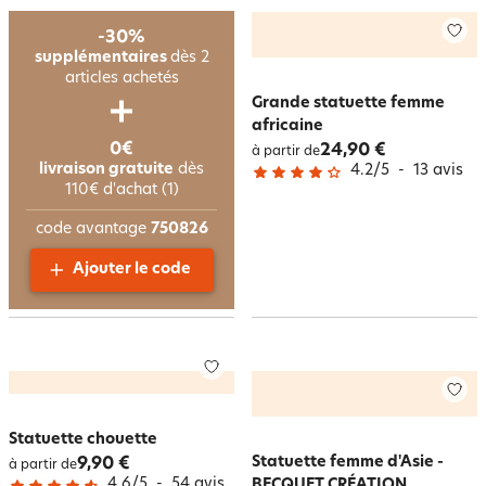
-30%
supplémentaires
dès 2
articles achetés
Grande statuette femme
africaine
0€
24,90 €
à partir de
livraison gratuite
dès
4.2
/
5
-
13
avis
110€ d'achat (1)
code avantage
750826
Ajouter le code
Statuette chouette
Statuette femme d'Asie -
9,90 €
à partir de
4.6
/
5
-
54
avis
BECQUET CRÉATION