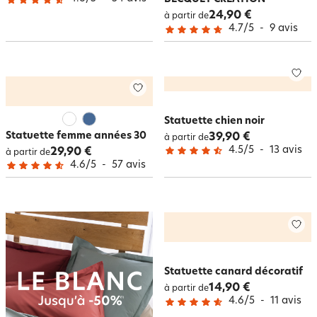
24,90 €
à partir de
4.7
/
5
-
9
avis
Statuette chien noir
Statuette femme années 30
39,90 €
à partir de
4.5
/
5
-
13
avis
29,90 €
à partir de
4.6
/
5
-
57
avis
Statuette canard décoratif
14,90 €
à partir de
4.6
/
5
-
11
avis