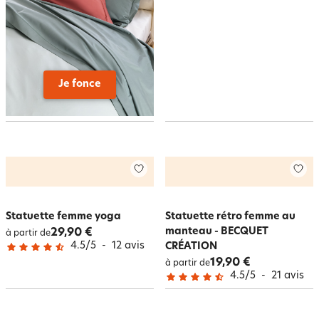
Je fonce
Statuette femme yoga
Statuette rétro femme au
manteau - BECQUET
29,90 €
à partir de
4.5
/
5
-
12
avis
CRÉATION
19,90 €
à partir de
4.5
/
5
-
21
avis