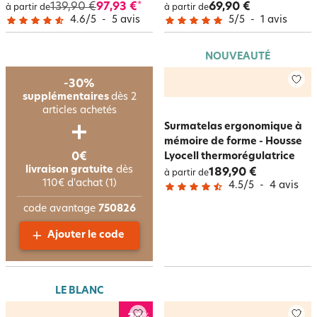
139,90 €
97,93 €
69,90 €
*
à partir de
à partir de
4.6
/
5
-
5
avis
5
/
5
-
1
avis
NOUVEAUTÉ
-30%
supplémentaires
dès 2
articles achetés
Surmatelas ergonomique à
mémoire de forme - Housse
0€
Lyocell thermorégulatrice
livraison gratuite
dès
189,90 €
à partir de
110€ d'achat (1)
4.5
/
5
-
4
avis
code avantage
750826
Ajouter le code
LE BLANC
%