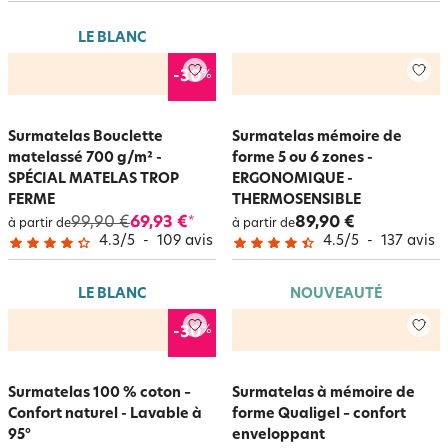
LE BLANC
%
-30
Surmatelas Bouclette
Surmatelas mémoire de
matelassé 700 g/m² -
forme 5 ou 6 zones -
SPÉCIAL MATELAS TROP
ERGONOMIQUE -
FERME
THERMOSENSIBLE
99,90 €
69,93 €
89,90 €
*
à partir de
à partir de
4.3
/
5
-
109
avis
4.5
/
5
-
137
avis
LE BLANC
NOUVEAUTÉ
%
-30
Surmatelas 100 % coton –
Surmatelas à mémoire de
Confort naturel - Lavable à
forme Qualigel – confort
95°
enveloppant