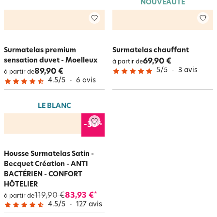
NOUVEAUTÉ
Surmatelas premium
Surmatelas chauffant
sensation duvet - Moelleux
69,90 €
à partir de
5
/
5
-
3
avis
89,90 €
à partir de
4.5
/
5
-
6
avis
LE BLANC
%
-30
Housse Surmatelas Satin -
Becquet Création - ANTI
BACTÉRIEN - CONFORT
HÔTELIER
119,90 €
83,93 €
*
à partir de
4.5
/
5
-
127
avis