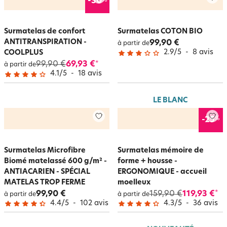
-30
Surmatelas de confort
Surmatelas COTON BIO
ANTITRANSPIRATION -
99,90 €
à partir de
2.9
/
5
-
8
avis
COOLPLUS
99,90 €
69,93 €
*
à partir de
4.1
/
5
-
18
avis
LE BLANC
%
-25
Surmatelas Microfibre
Surmatelas mémoire de
Biomé matelassé 600 g/m² -
forme + housse -
ANTIACARIEN - SPÉCIAL
ERGONOMIQUE - accueil
MATELAS TROP FERME
moelleux
99,90 €
159,90 €
119,93 €
*
à partir de
à partir de
4.4
/
5
-
102
avis
4.3
/
5
-
36
avis