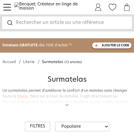
menu
Mon Compte
Mes Favoris
Mon panie
Rechercher un article ou une référence
-30% sur votre commande
dès 2 articles
achetés
livraison GRATUITE
dès 110€ d'achat
(1)
AJOUTER LE CODE
avec le code
750826
Accueil
Literie
Surmatelas
(12 articles)
Surmatelas
Un surmatelas permet d’améliorer le confort d’un matelas sans changer
toute la
literie
. Placé sur le haut du matelas, il agit directement sur
l’accueil et le soutien. Plus moelleux, plus équilibré ou plus stable selon le
modèle, il répond à de nombreux besoins du quotidien.
La gamme de surmatelas
Becquet
est conçue pour s’adapter à différents
types de couchage. Les matières, les housses et les propriétés thermiques
FILTRES
sont choisies pour offrir une expérience agréable, durable et simple à
vivre, nuit après nuit.