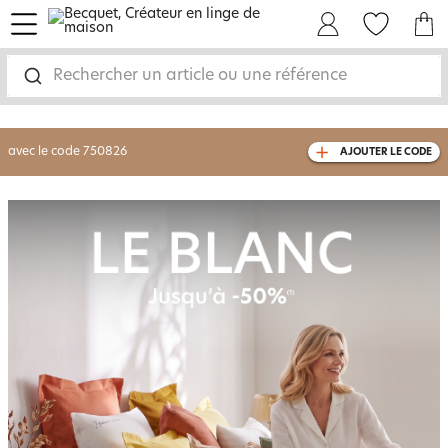
menu
Mon Compte
Mes Favoris
Mon panie
-30% sur votre commande
dès 2 articles
achetés
Rechercher un article ou une référence
livraison GRATUITE
dès 110€ d'achat
(1)
avec le code
750826
AJOUTER LE CODE
Blanc jusqu'à -50%