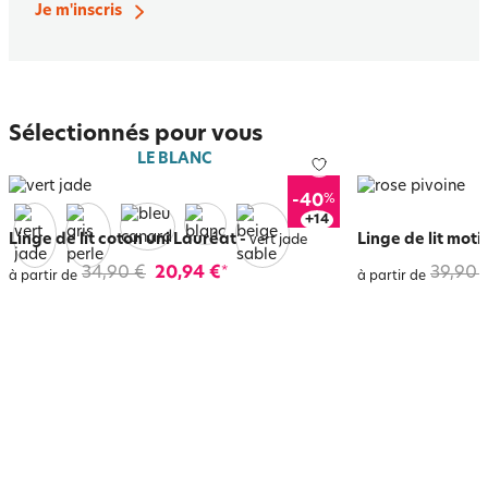
Je m'inscris
Sélectionnés pour vous
LE BLANC
%
-40
+
18
Linge de lit coton uni Lauréat
-
Linge de lit moti
vert jade
34,90 €
20,94 €
39,90 
*
à partir de
à partir de