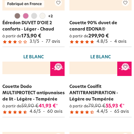
+
2
Édredon DUVET D'OIE 2
Couette 90% duvet de
conforts - Léger - Chaud
canard EDONA®
175,90 €
299,90 €
à partir de
à partir de
3.1
/
5
-
77
avis
4.8
/
5
-
4
avis
LE BLANC
LE BLANC
%
%
-30
-30
Couette Dodo
Couette Coolfit
MULTIPROTECT antipunaises
ANTITRANSPIRATION -
de lit - Légère - Tempérée
Légère ou Tempérée
59,90 €
41,93 €
79,90 €
55,93 €
*
*
à partir de
à partir de
4.6
/
5
-
60
avis
4.4
/
5
-
65
avis