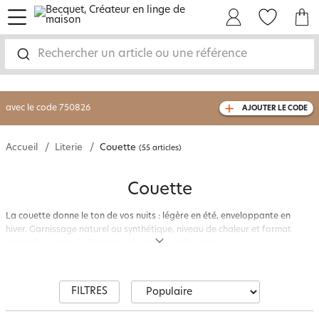
menu
Mon Compte
Mes Favoris
Mon panie
-30% sur votre commande
dès 2 articles
achetés
Rechercher un article ou une référence
livraison GRATUITE
dès 110€ d'achat
(1)
avec le code
750826
AJOUTER LE CODE
Accueil
Literie
Couette
(55 articles)
Couette
La couette donne le ton de vos nuits : légère en été, enveloppante en
hiver. Garnissage naturel ou synthétique, niveau de chaleur et format
adaptés à votre lit. Découvrez la sélection Becquet.
FILTRES