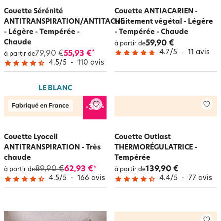
Couette Sérénité
Couette ANTIACARIEN -
ANTITRANSPIRATION/ANTITACHE
traitement végétal - Légère
- Légère - Tempérée -
- Tempérée - Chaude
Chaude
59,90 €
à partir de
4.7
/
5
-
11
avis
79,90 €
55,93 €
*
à partir de
4.5
/
5
-
110
avis
LE BLANC
%
-30
Couette Lyocell
Couette Outlast
ANTITRANSPIRATION - Très
THERMORÉGULATRICE -
chaude
Tempérée
89,90 €
62,93 €
139,90 €
*
à partir de
à partir de
4.5
/
5
-
166
avis
4.4
/
5
-
77
avis