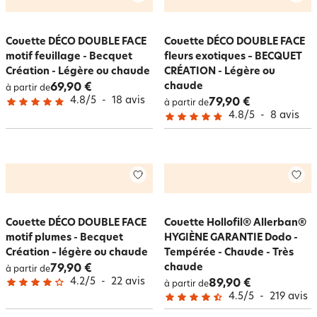
Couette DÉCO DOUBLE FACE
Couette DÉCO DOUBLE FACE
motif feuillage - Becquet
fleurs exotiques – BECQUET
Création - Légère ou chaude
CRÉATION - Légère ou
chaude
69,90 €
à partir de
4.8
/
5
-
18
avis
79,90 €
à partir de
4.8
/
5
-
8
avis
Couette DÉCO DOUBLE FACE
Couette Hollofil® Allerban®
motif plumes - Becquet
HYGIÈNE GARANTIE Dodo -
Création – légère ou chaude
Tempérée - Chaude - Très
chaude
79,90 €
à partir de
4.2
/
5
-
22
avis
89,90 €
à partir de
4.5
/
5
-
219
avis