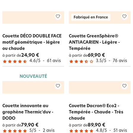
Couette DÉCO DOUBLE FACE
Couette GreenSphère®
motif géométrique - légère
ANTIACARIEN - Légère -
ou chaude
Tempérée
24,90 €
69,90 €
à partir de
à partir de
4.6
/
5
-
61
avis
3.5
/
5
-
76
avis
NOUVEAUTÉ
Couette innovante au
Couette Dacron® Eco2 -
graphène Thermic'duv -
Tempérée - Chaude - Très
DODO
chaude
79,90 €
89,90 €
à partir de
à partir de
5
/
5
-
2
avis
4.8
/
5
-
51
avis