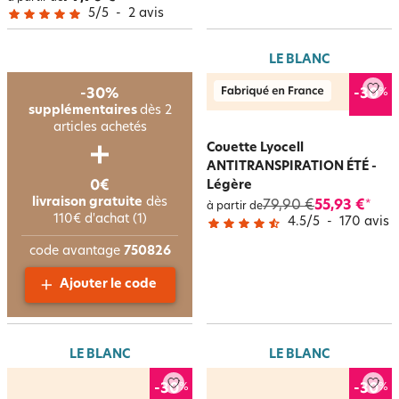
5
/
5
-
2
avis
LE BLANC
%
-30%
-30
supplémentaires
dès 2
articles achetés
Couette Lyocell
ANTITRANSPIRATION ÉTÉ -
0€
Légère
livraison gratuite
dès
79,90 €
55,93 €
*
à partir de
110€ d'achat (1)
4.5
/
5
-
170
avis
code avantage
750826
Ajouter le code
LE BLANC
LE BLANC
%
%
-30
-30