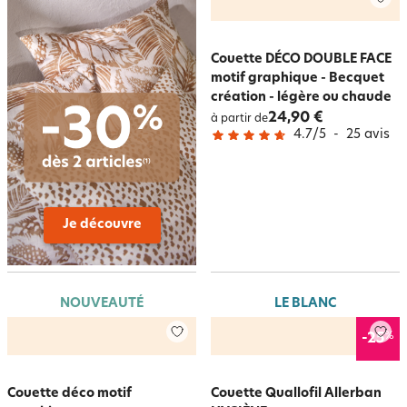
Couette DÉCO DOUBLE FACE
motif graphique - Becquet
création - légère ou chaude
24,90 €
à partir de
4.7
/
5
-
25
avis
Je découvre
NOUVEAUTÉ
LE BLANC
%
-25
Couette déco motif
Couette Quallofil Allerban