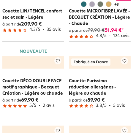
+
3
Couette LIN/TENCEL confort
Couette MICROFIBRE LAVÉE -
sec et sain - Légère
BECQUET CRÉATION - Légère
- Chaude
209,90 €
à partir de
4.3
/
5
-
35
avis
79,90 €
51,94 €
*
à partir de
4.3
/
5
-
124
avis
NOUVEAUTÉ
Couette DÉCO DOUBLE FACE
Couette Purissimo -
motif graphique - Becquet
réduction allergènes -
Création - Légère ou chaude
légère ou chaude
69,90 €
59,90 €
à partir de
à partir de
5
/
5
-
2
avis
3.8
/
5
-
5
avis