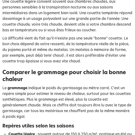
Une couette légère convient souvent aux chambres chaudes, aux
personnes sensibles à la transpiration nocturne ou aux saisons
intermédiaires dans un logement bien isolé. Une couette tempérée répond
davantage à un usage polyvalent sur une grande partie de l’année. Une
couette chaude, voire très chaude, devient utile si votre chambre descend
bas en température ou si vous êtes frileux au coucher.
La difficulté vient du fait qu’il n’existe pas une seule “bonne” couette. Le
bon choix dépend de votre ressenti, de la température réelle de la pièce,
du pyjama porté et même du matelas. Un matelas à mémoire de forme,
par exemple, peut déjà tenir chaud ; il est alors préférable d’éviter une
couette trop épaisse si vous avez vite chaud.
Comparer le grammage pour choisir la bonne
chaleur
Le
grammage
indique le poids du garnissage au mètre carré. C’est un
repère simple pour estimer le niveau de chaleur, surtout pour les couettes
synthétiques. Plus le grammage est élevé, plus la couette est
généralement chaude. Mais ce chiffre doit toujours être lu avec le type de
garnissage, car tous les matériaux ne chauffent pas de la même manière
à poids égal.
Repères utiles selon les saisons
Couette légère
: souvent autour de 150 à 250 g/m², pratique en été ou