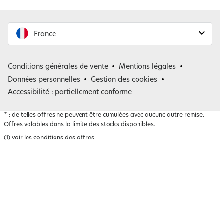
couverture lors du changement de literie dans une chambre d’amis. La
pièce est chauffée normalement, autour de 19 °C. Une couette tempérée
sera souvent plus polyvalente qu’une couette très chaude, car elle
conviendra à davantage de profils. À l’inverse, pour réchauffer le lit
France
pendant les nuits d’hiver très froides dans une maison peu chauffée, un
grammage plus élevé devient logique. Le bon choix est donc celui qui
France
correspond à la réalité de votre chambre, pas seulement à une catégorie
Conditions générales de vente
Mentions légales
inscrite sur l’étiquette.
Belgique
Données personnelles
Gestion des cookies
Accessibilité : partiellement conforme
*
: de telles offres ne peuvent être cumulées avec aucune autre remise.
Offres valables dans la limite des stocks disponibles.
(1) voir les conditions des offres