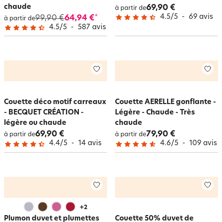
chaude
69,90 €
à partir de
4.5
/
5
-
69
avis
99,90 €
64,94 €
*
à partir de
4.5
/
5
-
587
avis
Couette déco motif carreaux
Couette AERELLE gonflante -
- BECQUET CRÉATION -
Légère - Chaude - Très
légère ou chaude
chaude
69,90 €
79,90 €
à partir de
à partir de
4.4
/
5
-
14
avis
4.6
/
5
-
109
avis
+
2
Plumon duvet et plumettes
Couette 50% duvet de