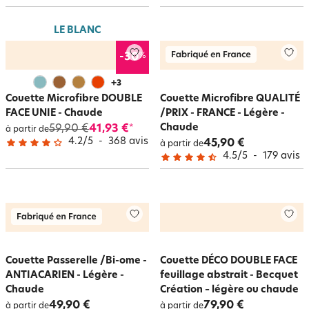
LE BLANC
%
-30
+
3
Couette Microfibre DOUBLE
Couette Microfibre QUALITÉ
FACE UNIE - Chaude
/PRIX - FRANCE - Légère -
Chaude
59,90 €
41,93 €
*
à partir de
4.2
/
5
-
368
avis
45,90 €
à partir de
4.5
/
5
-
179
avis
Couette Passerelle /Bi-ome -
Couette DÉCO DOUBLE FACE
ANTIACARIEN - Légère -
feuillage abstrait - Becquet
Chaude
Création – légère ou chaude
49,90 €
79,90 €
à partir de
à partir de