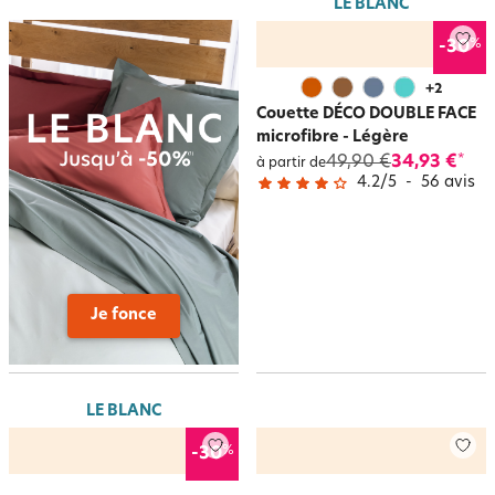
LE BLANC
%
-30
+
2
Couette DÉCO DOUBLE FACE
microfibre - Légère
49,90 €
34,93 €
*
à partir de
4.2
/
5
-
56
avis
Je fonce
LE BLANC
%
-30