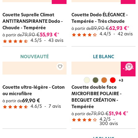
Couette Suprelle Climat
Couette Dodo ÉLÉGANCE -
ANTITRANSPIRANTE Dodo -
Tempérée - Très chaude
Chaude - Tempérée
89,90 €
62,93 €
*
à partir de
4.4
/
5
-
42
avis
79,90 €
55,93 €
*
à partir de
4.5
/
5
-
43
avis
NOUVEAUTÉ
LE BLANC
%
-35
+
3
Couette ultra-légère - Coton
Couette double face
ou microfibre
MICROFIBRE POLAIRE -
BECQUET CRÉATION -
69,90 €
à partir de
4.6
/
5
-
7
avis
Tempérée
79,90 €
51,94 €
*
à partir de
4.2
/
5
-
300
avis