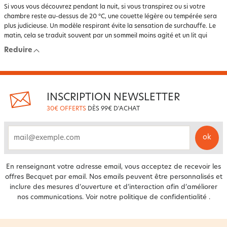
Si vous vous découvrez pendant la nuit, si vous transpirez ou si votre
chambre reste au-dessus de 20 °C, une couette légère ou tempérée sera
plus judicieuse. Un modèle respirant évite la sensation de surchauffe. Le
matin, cela se traduit souvent par un sommeil moins agité et un lit qui
reste en place, au lieu d’une couette repoussée sur le côté.
Reduire
Vous cherchez une solution polyvalente
Pour un usage sur une grande partie de l’année, la couette tempérée
reste un choix fréquent. Elle fonctionne bien dans un logement
correctement chauffé, surtout si vous adaptez le linge de nuit selon la
INSCRIPTION NEWSLETTER
saison. C’est aussi une option utile dans une chambre d’amis, où les
30€ OFFERTS
DÈS 99€ D'ACHAT
besoins peuvent varier d’une personne à l’autre.
Les détails qui comptent avant l’achat
ok
email
Avant de valider votre choix, regardez aussi l’enveloppe de la couette, la
qualité des finitions et la facilité d’entretien. Une enveloppe douce
améliore le contact sous la housse, tandis qu’un piquage régulier aide à
En renseignant votre adresse email, vous acceptez de recevoir les
maintenir le garnissage bien réparti. C’est particulièrement utile après
offres Becquet par email. Nos emails peuvent être personnalisés et
plusieurs lavages ou quand la couette est utilisée chaque jour.
inclure des mesures d’ouverture et d’interaction afin d’améliorer
nos communications. Voir notre
politique de confidentialité
.
Vérifiez également votre fréquence d’utilisation. Pour une couette de
chambre principale, l’entretien et la tenue dans le temps sont essentiels.
Pour une chambre secondaire, vous pouvez privilégier une solution simple