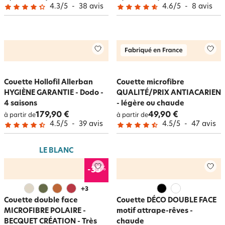
4.3
/
5
-
38
avis
4.6
/
5
-
8
avis
Couette Hollofil Allerban
Couette microfibre
HYGIÈNE GARANTIE - Dodo -
QUALITÉ/PRIX ANTIACARIEN
4 saisons
- légère ou chaude
179,90 €
49,90 €
à partir de
à partir de
4.5
/
5
-
39
avis
4.5
/
5
-
47
avis
LE BLANC
%
-35
+
3
Couette double face
Couette DÉCO DOUBLE FACE
MICROFIBRE POLAIRE -
motif attrape-rêves -
BECQUET CRÉATION - Très
chaude