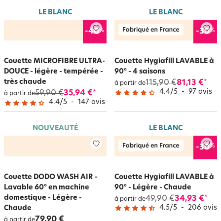
LE BLANC
LE BLANC
%
%
-40
-30
Couette MICROFIBRE ULTRA-
Couette Hygiafill LAVABLE à
DOUCE - légère - tempérée -
90° - 4 saisons
très chaude
115,90 €
81,13 €
*
à partir de
4.4
/
5
-
97
avis
59,90 €
35,94 €
*
à partir de
4.4
/
5
-
147
avis
NOUVEAUTÉ
LE BLANC
%
-30
Couette DODO WASH AIR –
Couette Hygiafill LAVABLE à
Lavable 60° en machine
90° - Légère - Chaude
domestique - Légère -
49,90 €
34,93 €
*
à partir de
4.5
/
5
-
206
avis
Chaude
79,90 €
à partir de