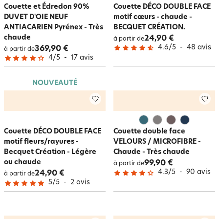
Couette et Édredon 90%
Couette DÉCO DOUBLE FACE
DUVET D'OIE NEUF
motif cœurs - chaude -
ANTIACARIEN Pyrénex - Très
BECQUET CRÉATION.
chaude
24,90 €
à partir de
4.6
/
5
-
48
avis
369,90 €
à partir de
4
/
5
-
17
avis
NOUVEAUTÉ
Couette DÉCO DOUBLE FACE
Couette double face
motif fleurs/rayures -
VELOURS / MICROFIBRE -
Becquet Création - Légère
Chaude - Très chaude
ou chaude
99,90 €
à partir de
4.3
/
5
-
90
avis
24,90 €
à partir de
5
/
5
-
2
avis