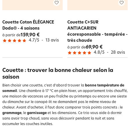
Couette Coton ÉLÉGANCE
Couette C+SUR
Dodo® - 4 saisons
ANTIACARIEN
écoresponsable - tempérée -
159,90 €
à partir de
4.7
/
5
-
13
avis
très chaude
69,90 €
à partir de
4.8
/
5
-
28
avis
Couette : trouver la bonne chaleur selon la
saison
Bien choisir une couette, c’est d’abord trouver la
bonne température de
sommeil
. Une chambre à 17 °C en plein hiver, un appartement très chauffé,
une maison de vacances un peu fraîche au printemps ou encore une sieste
du dimanche sur le canapé-lit ne demandent pas le même niveau de
chaleur. Avant d’acheter, il faut donc comparer trois points concrets : le
grammage
, le
garnissage
et les dimensions. Ce trio vous aide à dormir
sans avoir trop chaud, sans vous découvrir pendant la nuit et sans
accumuler les couches inutiles.