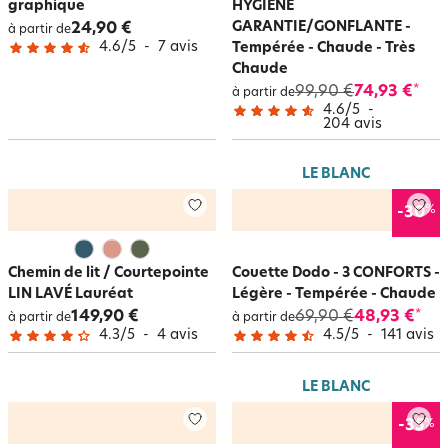
graphique
HYGIÈNE
GARANTIE/GONFLANTE -
24,90 €
à partir de
4.6
/
5
-
7
avis
Tempérée - Chaude - Très
Chaude
99,90 €
74,93 €
*
à partir de
4.6
/
5
-
204
avis
LE BLANC
%
-30
Chemin de lit / Courtepointe
Couette Dodo - 3 CONFORTS -
LIN LAVÉ Lauréat
Légère - Tempérée - Chaude
149,90 €
69,90 €
48,93 €
*
à partir de
à partir de
4.3
/
5
-
4
avis
4.5
/
5
-
141
avis
LE BLANC
%
-35