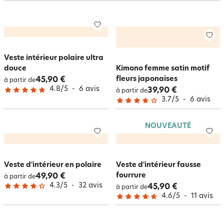
les styles. Avec pour les plus frileux des peignoirs doublés flanelle ou des
vestes d'intérieur à capuche pour s’emmitoufler de chaleur. Pour les plus
coquettes ? Voyez notre peignoir en satin uni, ultra-chic, ultra-féminin. En
panne d’idée cadeau ? Offrez une tenue d’intérieur ! Veste ou peignoir
d’intérieur,
pyjama ou liquette
, un joli choix de vêtements de nuit, cadeaux
douillets pour petits et grands qui chez Becquet ont aussi l’avantage
Veste intérieur polaire ultra
d’être d’excellente qualité.
douce
Kimono femme satin motif
fleurs japonaises
45,90 €
à partir de
4.8
/
5
-
6
avis
39,90 €
à partir de
3.7
/
5
-
6
avis
NOUVEAUTÉ
Veste d'intérieur en polaire
Veste d'intérieur fausse
fourrure
49,90 €
à partir de
4.3
/
5
-
32
avis
45,90 €
à partir de
4.6
/
5
-
11
avis