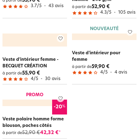
55,90 €
à partir de
3.7
/
5
-
43
avis
52,90 €
à partir de
4.3
/
5
-
105
avis
NOUVEAUTÉ
Veste d'intérieur pour
Veste d'intérieur femme -
femme
BECQUET CRÉATION
59,90 €
à partir de
4
/
5
-
4
avis
55,90 €
à partir de
4
/
5
-
30
avis
PROMO
%
-20
Veste polaire homme forme
blouson, poches côtés
52,90 €
42,32 €
*
à partir de