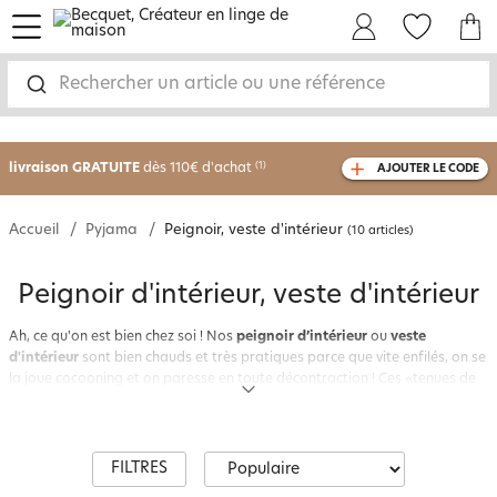
menu
Mon Compte
Mes Favoris
Mon panie
Rechercher un article ou une référence
-30% sur votre commande
dès 2 articles
achetés
livraison GRATUITE
dès 110€ d'achat
(1)
AJOUTER LE CODE
avec le code
750826
Accueil
Pyjama
Peignoir, veste d'intérieur
(10 articles)
Peignoir d'intérieur, veste d'intérieur
Ah, ce qu'on est bien chez soi ! Nos
peignoir d’intérieur
ou
veste
d'intérieur
sont bien chauds et très pratiques parce que vite enfilés, on se
la joue cocooning et on paresse en toute décontraction ! Ces «tenues de
soirée» confortables par excellence qui intègrent désormais la collection
Becquet.
Peignoirs longs
, peignoirs courts façon
robes de chambre
,
vestes d'intérieur façon sweat ou style poncho pour homme ou pour
femme, peignoir tout doux, personnalisable pour les enfants ; matières,
FILTRES
formes, motifs et coloris variés... il y en a pour toute la famille et dans tous