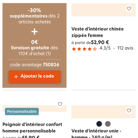
-30%
supplémentaires
dès 2
articles achetés
Veste d'intérieur chinée
zippée femme
0€
52,90 €
à partir de
livraison gratuite
dès
4.3
/
5
-
112
avis
110€ d'achat (1)
code avantage
750826
Ajouter le code
Peignoir d'intérieur confort
homme personnalisable
Veste d'intérieur unie -
homme - 240 g/m²