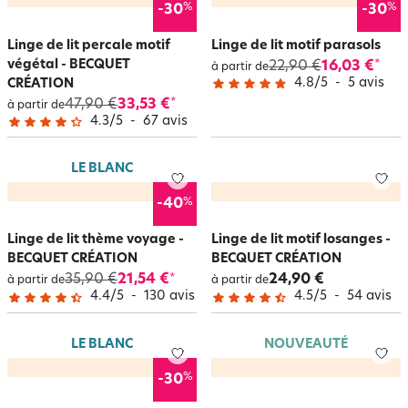
%
%
-30
-30
Linge de lit percale motif
Linge de lit motif parasols
végétal - BECQUET
22,90 €
16,03 €
*
à partir de
4.8
/
5
-
5
avis
CRÉATION
47,90 €
33,53 €
*
à partir de
4.3
/
5
-
67
avis
LE BLANC
%
-40
Linge de lit thème voyage -
Linge de lit motif losanges -
BECQUET CRÉATION
BECQUET CRÉATION
35,90 €
21,54 €
24,90 €
*
à partir de
à partir de
4.4
/
5
-
130
avis
4.5
/
5
-
54
avis
LE BLANC
NOUVEAUTÉ
%
-30