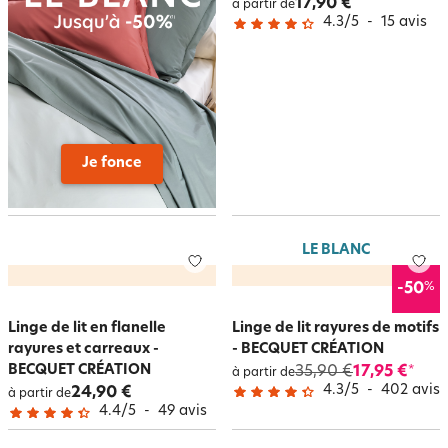
17,90 €
à partir de
4.3
/
5
-
15
avis
Je fonce
LE BLANC
%
-50
Linge de lit en flanelle
Linge de lit rayures de motifs
rayures et carreaux -
- BECQUET CRÉATION
BECQUET CRÉATION
35,90 €
17,95 €
*
à partir de
4.3
/
5
-
402
avis
24,90 €
à partir de
4.4
/
5
-
49
avis