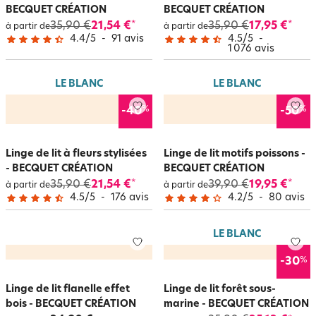
BECQUET CRÉATION
BECQUET CRÉATION
35,90 €
21,54 €
35,90 €
17,95 €
*
*
à partir de
à partir de
4.4
/
5
-
91
avis
4.5
/
5
-
1 076
avis
LE BLANC
LE BLANC
%
%
-40
-50
Linge de lit à fleurs stylisées
Linge de lit motifs poissons -
- BECQUET CRÉATION
BECQUET CRÉATION
35,90 €
21,54 €
39,90 €
19,95 €
*
*
à partir de
à partir de
4.5
/
5
-
176
avis
4.2
/
5
-
80
avis
LE BLANC
%
-30
Linge de lit flanelle effet
Linge de lit forêt sous-
bois - BECQUET CRÉATION
marine - BECQUET CRÉATION