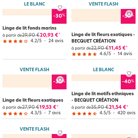
LE BLANC
VENTE FLASH
%
%
-30
-50
Linge de lit fonds marins
Linge de lit fleurs exotiques -
29,90 €
20,93 €
*
à partir de
4.2
/
5
-
24
avis
BECQUET CRÉATION
22,90 €
11,45 €
*
à partir de
4.6
/
5
-
14
avis
VENTE FLASH
LE BLANC
%
%
-30
-40
Linge de lit motifs ethniques
Linge de lit fleurs exotiques
- BECQUET CRÉATION
27,90 €
19,53 €
35,90 €
21,54 €
*
*
à partir de
à partir de
4.3
/
5
-
7
avis
4.5
/
5
-
420
avis
VENTE FLASH