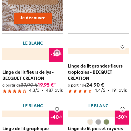
Je découvre
LE BLANC
%
-50
Linge de lit grandes fleurs
Linge de lit fleurs de lys -
tropicales - BECQUET
BECQUET CRÉATION
CRÉATION
39,90 €
19,95 €
24,90 €
*
à partir de
à partir de
4.3
/
5
-
487
avis
4.4
/
5
-
191
avis
LE BLANC
LE BLANC
%
%
-40
-50
Linge de lit graphique -
Linge de lit pois et rayures -