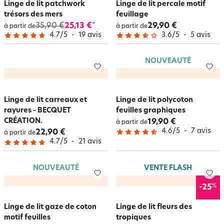
Linge de lit patchwork
Linge de lit percale motif
trésors des mers
feuillage
35,90 €
25,13 €
29,90 €
*
à partir de
à partir de
4.7
/
5
-
19
avis
3.6
/
5
-
5
avis
NOUVEAUTÉ
Linge de lit carreaux et
Linge de lit polycoton
rayures - BECQUET
feuilles graphiques
CRÉATION.
19,90 €
à partir de
4.6
/
5
-
7
avis
22,90 €
à partir de
4.7
/
5
-
21
avis
NOUVEAUTÉ
VENTE FLASH
%
-25
Linge de lit gaze de coton
Linge de lit fleurs des
motif feuilles
tropiques