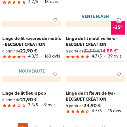
4.7
/
5
-
18
avis
VENTE FLASH
%
-35
Linge de lit rayures de motifs
Linge de lit motif voiliers -
- BECQUET CRÉATION
BECQUET CRÉATION
22,90 €
22,90 €
14,88 €
*
à partir de
à partir de
4.3
/
5
-
163
avis
4.7
/
5
-
39
avis
NOUVEAUTÉ
Linge de lit fleurs pop
Linge de lit fleurs de lys -
BECQUET CRÉATION
22,90 €
à partir de
3.3
/
5
-
9
avis
24,90 €
à partir de
4.5
/
5
-
15
avis