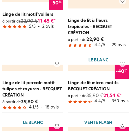
%
-50
Linge de lit motif voiliers
Linge de lit à fleurs
22,90 €
11,45 €
*
à partir de
5
/
5
-
2
avis
tropicales - BECQUET
CRÉATION
22,90 €
à partir de
4.4
/
5
-
29
avis
LE BLANC
%
-40
Linge de lit percale motif
Linge de lit micro-motifs -
tulipes et rayures - BECQUET
BECQUET CRÉATION
CRÉATION
35,90 €
21,54 €
*
à partir de
4.4
/
5
-
350
avis
29,90 €
à partir de
4.1
/
5
-
18
avis
LE BLANC
VENTE FLASH