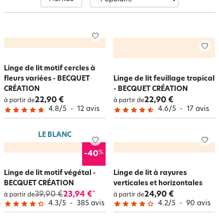
garantissant un confort optimal.
Linge de lit motif cercles à
fleurs variées - BECQUET
Linge de lit feuillage tropical
CRÉATION
- BECQUET CRÉATION
22,90 €
22,90 €
à partir de
à partir de
4.8
/
5
-
12
avis
4.6
/
5
-
17
avis
LE BLANC
%
-40
Linge de lit motif végétal -
Linge de lit à rayures
BECQUET CRÉATION
verticales et horizontales
39,90 €
23,94 €
24,90 €
*
à partir de
à partir de
4.3
/
5
-
385
avis
4.2
/
5
-
90
avis