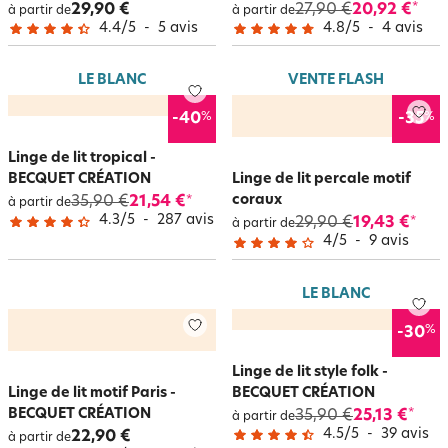
29,90 €
27,90 €
20,92 €
*
à partir de
à partir de
4.4
/
5
-
5
avis
4.8
/
5
-
4
avis
LE BLANC
VENTE FLASH
%
%
-40
-35
Linge de lit tropical -
BECQUET CRÉATION
Linge de lit percale motif
coraux
35,90 €
21,54 €
*
à partir de
4.3
/
5
-
287
avis
29,90 €
19,43 €
*
à partir de
4
/
5
-
9
avis
LE BLANC
%
-30
Linge de lit style folk -
Linge de lit motif Paris -
BECQUET CRÉATION
BECQUET CRÉATION
35,90 €
25,13 €
*
à partir de
4.5
/
5
-
39
avis
22,90 €
à partir de