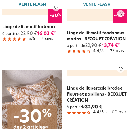
VENTE FLASH
VENTE FLASH
%
%
-30
-40
Linge de lit motif bateaux
Linge de lit motif fonds sous-
22,90 €
16,03 €
*
à partir de
5
/
5
-
4
avis
marins - BECQUET CRÉATION
22,90 €
13,74 €
*
à partir de
4.4
/
5
-
27
avis
Linge de lit percale brodée
fleurs et papillons - BECQUET
CRÉATION
32,90 €
à partir de
4.4
/
5
-
100
avis