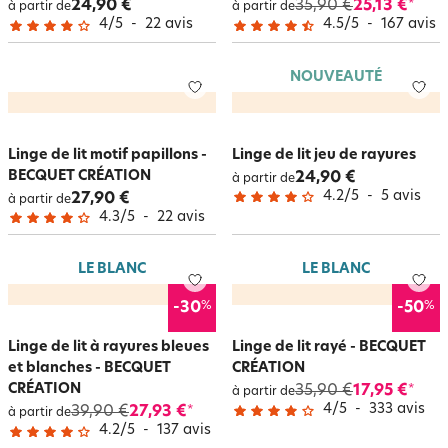
24,90 €
35,90 €
25,13 €
*
à partir de
à partir de
4
/
5
-
22
avis
4.5
/
5
-
167
avis
NOUVEAUTÉ
Linge de lit motif papillons -
Linge de lit jeu de rayures
BECQUET CRÉATION
24,90 €
à partir de
4.2
/
5
-
5
avis
27,90 €
à partir de
4.3
/
5
-
22
avis
LE BLANC
LE BLANC
%
%
-30
-50
Linge de lit à rayures bleues
Linge de lit rayé - BECQUET
et blanches - BECQUET
CRÉATION
CRÉATION
35,90 €
17,95 €
*
à partir de
4
/
5
-
333
avis
39,90 €
27,93 €
*
à partir de
4.2
/
5
-
137
avis