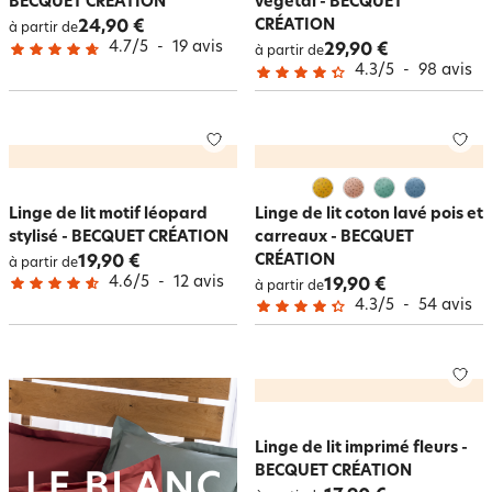
BECQUET CRÉATION
végétal - BECQUET
CRÉATION
24,90 €
à partir de
4.7
/
5
-
19
avis
29,90 €
à partir de
4.3
/
5
-
98
avis
Linge de lit motif léopard
Linge de lit coton lavé pois et
stylisé - BECQUET CRÉATION
carreaux - BECQUET
CRÉATION
19,90 €
à partir de
4.6
/
5
-
12
avis
19,90 €
à partir de
4.3
/
5
-
54
avis
Linge de lit imprimé fleurs -
BECQUET CRÉATION