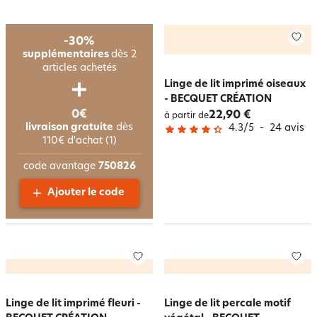
-30%
supplémentaires
dès 2
articles achetés
Linge de lit imprimé oiseaux
- BECQUET CRÉATION
0€
22,90 €
à partir de
livraison gratuite
dès
4.3
/
5
-
24
avis
110€ d'achat (1)
code avantage
750826
Ajouter le code
Linge de lit imprimé fleuri -
Linge de lit percale motif