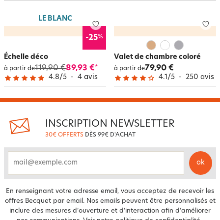
et une multitude de couleurs ! Il sera sans aucun doute l’objet déco
chouchou de votre chambre ! Dans la salle de bains aussi, faites place
LE BLANC
nette en installant un porte-serviettes. À volutes, en bois, en forme
d’échelle ou en métal, le porte-serviettes est également un rangement de
%
-25
plus dans la maison. Fonctionnel et stylé, il garde vos serviettes à portée
de main, évite le désordre et ajoute une touche élégante à votre salle de
Échelle déco
Valet de chambre coloré
bain. Découvrez sans plus attendre toute notre sélection de
119,90 €
89,93 €
79,90 €
*
à partir de
à partir de
portemanteau, patère et valet sur becquet.fr !
4.8
/
5
-
4
avis
4.1
/
5
-
250
avis
INSCRIPTION NEWSLETTER
30€ OFFERTS
DÈS 99€ D'ACHAT
ok
email
En renseignant votre adresse email, vous acceptez de recevoir les
offres Becquet par email. Nos emails peuvent être personnalisés et
inclure des mesures d’ouverture et d’interaction afin d’améliorer