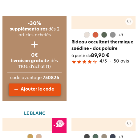
-30%
supplémentaires
dès 2
articles achetés
+
2
Rideau occultant thermique
suédine - dos polaire
0€
89,90 €
à partir de
livraison gratuite
dès
4
/
5
-
50
avis
110€ d'achat (1)
code avantage
750826
Ajouter le code
LE BLANC
%
-30
+
2