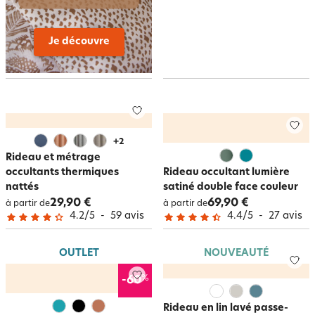
Je découvre
+
2
Rideau et métrage
occultants thermiques
Rideau occultant lumière
nattés
satiné double face couleur
29,90 €
69,90 €
à partir de
à partir de
4.2
/
5
-
59
avis
4.4
/
5
-
27
avis
OUTLET
NOUVEAUTÉ
%
-60
Rideau en lin lavé passe-