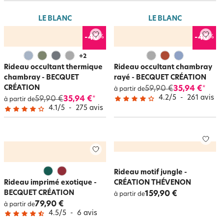
cachemire, fleurs, vert anis, rouge, bleu…. Il y en aura pour tous les goûts !
Becquet vous offre son savoir-faire et l’amour des belles matières avec un
LE BLANC
LE BLANC
large choix de
rideaux de qualité
aux tissus tantôt lourds (toile bâchette,
tissé jacquard, occultants…), tantôt légers (microfibre, taffetas, toile de
%
%
-40
-40
coton, chambray)…
Les
rideaux
pour que vous vous sentiez bien chez vous !
+
2
Rideau occultant thermique
Rideau occultant chambray
chambray - BECQUET
rayé - BECQUET CRÉATION
CRÉATION
59,90 €
35,94 €
*
à partir de
4.2
/
5
-
261
avis
59,90 €
35,94 €
*
à partir de
4.1
/
5
-
275
avis
Rideau motif jungle -
Rideau imprimé exotique -
CRÉATION THÉVENON
BECQUET CRÉATION
159,90 €
à partir de
79,90 €
à partir de
4.5
/
5
-
6
avis