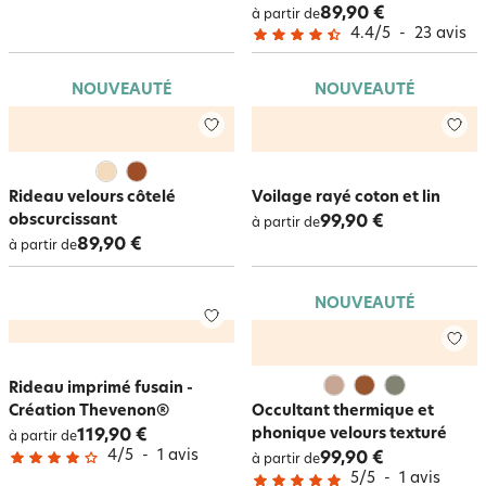
89,90 €
à partir de
4.4
/
5
-
23
avis
NOUVEAUTÉ
NOUVEAUTÉ
Rideau velours côtelé
Voilage rayé coton et lin
obscurcissant
99,90 €
à partir de
89,90 €
à partir de
NOUVEAUTÉ
Rideau imprimé fusain -
Création Thevenon®
Occultant thermique et
phonique velours texturé
119,90 €
à partir de
4
/
5
-
1
avis
99,90 €
à partir de
5
/
5
-
1
avis