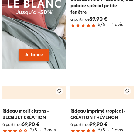
polaire spécial petite
fenêtre
59,90 €
à partir de
5
/
5
-
1
avis
Je fonce
Rideau motif citrons -
Rideau imprimé tropical -
BECQUET CRÉATION
CRÉATION THÉVENON
69,90 €
99,90 €
à partir de
à partir de
3
/
5
-
2
avis
5
/
5
-
1
avis