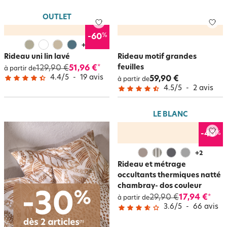
OUTLET
%
-60
+
2
Rideau uni lin lavé
Rideau motif grandes
feuilles
129,90 €
51,96 €
*
à partir de
4.4
/
5
-
19
avis
59,90 €
à partir de
4.5
/
5
-
2
avis
LE BLANC
%
-40
+
2
Rideau et métrage
occultants thermiques natté
chambray- dos couleur
29,90 €
17,94 €
*
à partir de
3.6
/
5
-
66
avis