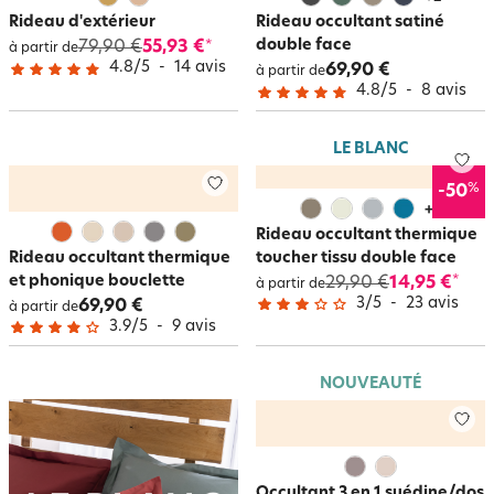
Rideau d'extérieur
Rideau occultant satiné
double face
79,90 €
55,93 €
*
à partir de
4.8
/
5
-
14
avis
69,90 €
à partir de
4.8
/
5
-
8
avis
LE BLANC
%
-50
+
2
Rideau occultant thermique
Rideau occultant thermique
toucher tissu double face
et phonique bouclette
29,90 €
14,95 €
*
à partir de
3
/
5
-
23
avis
69,90 €
à partir de
3.9
/
5
-
9
avis
NOUVEAUTÉ
Occultant 3 en 1 suédine/dos