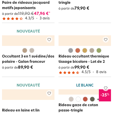
Paire de rideaux jacquard
tringle
motifs japonisants
79,90 €
à partir de
119,90 €
47,96 €
*
à partir de
4.3
/
5
-
3
avis
NOUVEAUTÉ
Occultant 3 en 1 suédine/dos
Rideau occultant thermique
polaire - Galon fronceur
tissage bicolore - Lot de 2
89,90 €
99,90 €
à partir de
à partir de
4.5
/
5
-
8
avis
NOUVEAUTÉ
LE BLANC
%
-25
+
2
Rideau gaze de coton
Rideau en laine et lin
passe-tringle