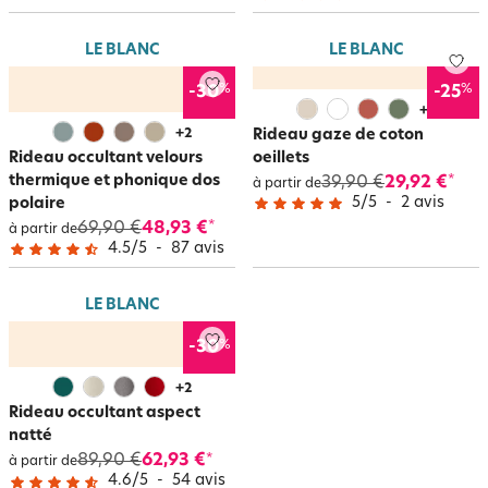
LE BLANC
LE BLANC
%
%
-30
-25
+
2
+
2
Rideau gaze de coton
Rideau occultant velours
oeillets
thermique et phonique dos
39,90 €
29,92 €
*
à partir de
5
/
5
-
2
avis
polaire
69,90 €
48,93 €
*
à partir de
4.5
/
5
-
87
avis
LE BLANC
%
-30
+
2
Rideau occultant aspect
natté
89,90 €
62,93 €
*
à partir de
4.6
/
5
-
54
avis