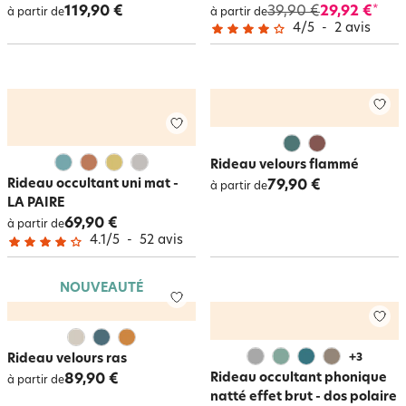
119,90 €
39,90 €
29,92 €
*
à partir de
à partir de
4
/
5
-
2
avis
Rideau velours flammé
Rideau occultant uni mat -
79,90 €
à partir de
LA PAIRE
69,90 €
à partir de
4.1
/
5
-
52
avis
NOUVEAUTÉ
Rideau velours ras
+
3
Rideau occultant phonique
89,90 €
à partir de
natté effet brut - dos polaire