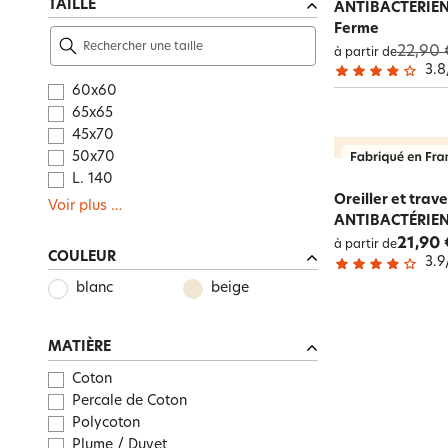
TAILLE
ANTIBACTÉRIEN-
Ferme
22,90 
à partir de
3.8
60x60
65x65
45x70
50x70
L. 140
Oreiller et trav
Voir plus
…
ANTIBACTÉRIEN
21,90 
à partir de
COULEUR
3.9
blanc
beige
MATIÈRE
Coton
Percale de Coton
Polycoton
Plume / Duvet