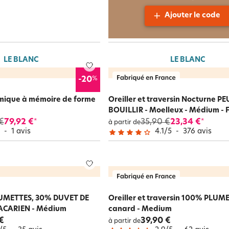
Ajouter le code
LE BLANC
LE BLANC
%
-20
omique à mémoire de forme
Oreiller et traversin Nocturne PE
BOUILLIR - Moelleux - Médium - 
€
79,92 €
35,90 €
23,34 €
*
*
à partir de
5
-
1
avis
4.1
/
5
-
376
avis
LUMETTES, 30% DUVET DE
Oreiller et traversin 100% PLUM
ACARIEN - Médium
canard - Medium
€
39,90 €
à partir de