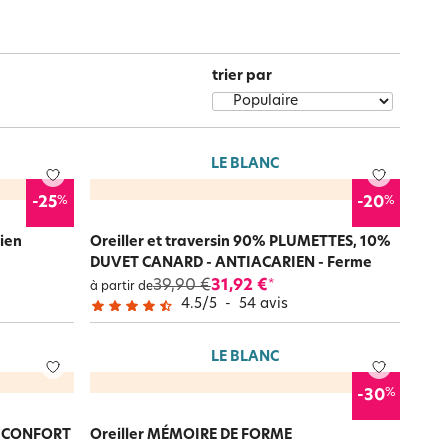
Notre marque Lauréat
 une large gamme de modèles pensés pour répondre à toutes
es, coloris tendance… tout est conçu pour que votre oreiller
trier par
rs et
ment
La gaze de coton
LE BLANC
%
%
-25
-20
ien
Oreiller et traversin 90% PLUMETTES, 10%
DUVET CANARD - ANTIACARIEN - Ferme
39,90 €
31,92 €
*
à partir de
4.5
/
5
-
54
avis
LE BLANC
%
-30
DE CONFORT
Oreiller MÉMOIRE DE FORME