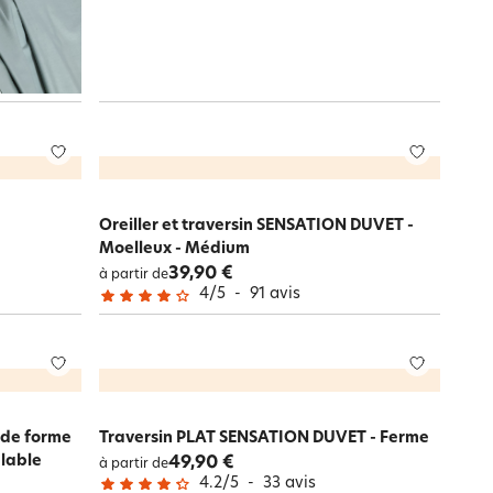
Oreiller et traversin SENSATION DUVET -
Moelleux - Médium
39,90 €
à partir de
4
/
5
-
91
avis
 de forme
Traversin PLAT SENSATION DUVET - Ferme
lable
49,90 €
à partir de
4.2
/
5
-
33
avis