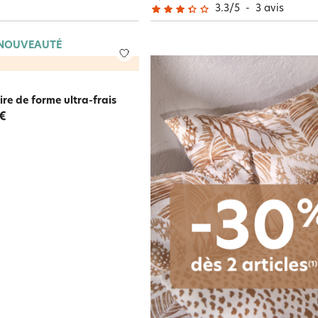
3.3
/
5
-
3
avis
NOUVEAUTÉ
ire de forme ultra-frais
 €