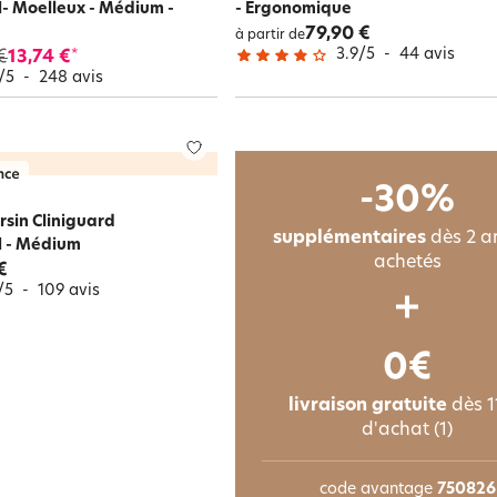
 Moelleux - Médium -
- Ergonomique
79,90 €
à partir de
3.9
/
5
-
44
avis
€
13,74 €
*
/
5
-
248
avis
-30%
ersin Cliniguard
supplémentaires
dès 2 ar
 - Médium
achetés
€
/
5
-
109
avis
0€
livraison gratuite
dès 1
d'achat (1)
code avantage
750826