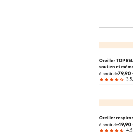
Oreiller TOP RE
soutien et mémo
79,90 
à partir de
3.5
Oreiller respir
49,90
à partir de
4.5