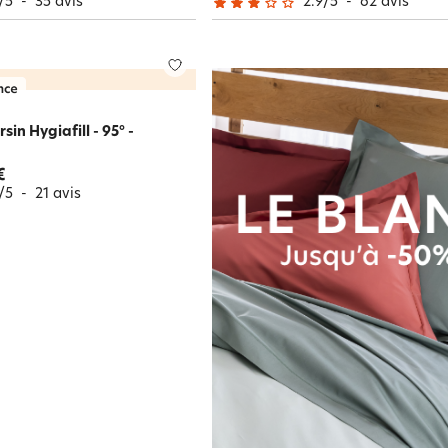
/
5
-
35
avis
2.9
/
5
-
62
avis
rsin Hygiafill - 95° -
€
/
5
-
21
avis