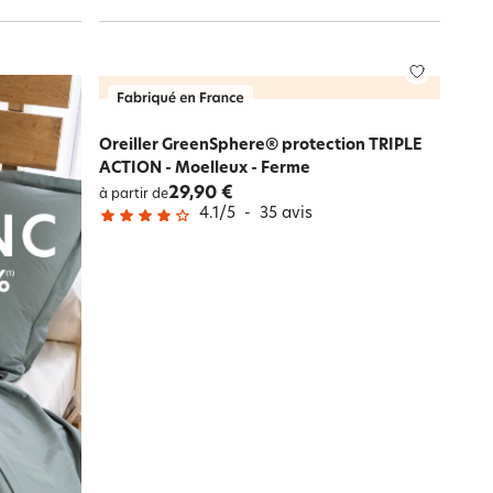
Oreiller GreenSphere® protection TRIPLE
ACTION - Moelleux - Ferme
29,90 €
à partir de
4.1
/
5
-
35
avis