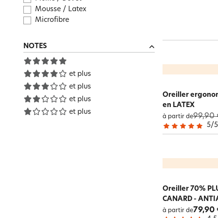
Mousse / Latex
Microfibre
NOTES
et plus
et plus
Oreiller ergon
et plus
en LATEX
et plus
99,90 
à partir de
5
/
Oreiller 70% P
CANARD - ANTI
79,90 
à partir de