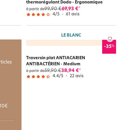
thermorégulant Dodo - Ergonomique
99,90 €
69,93 €
*
à partir de
4
/
5
-
61
avis
LE BLANC
%
-35
Traversin plat ANTIACARIEN
ticles
ANTIBACTÉRIEN - Medium
59,90 €
38,94 €
*
à partir de
4.4
/
5
-
22
avis
10€