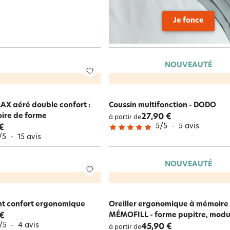
Je fonce
NOUVEAUTÉ
LAX aéré double confort :
Coussin multifonction - DODO
ire de forme
27,90 €
à partir de
5
/
5
-
5
avis
€
/
5
-
15
avis
NOUVEAUTÉ
ant confort ergonomique
Oreiller ergonomique à mémoire
MÉMOFILL - forme pupitre, modu
 €
/
5
-
4
avis
45,90 €
à partir de