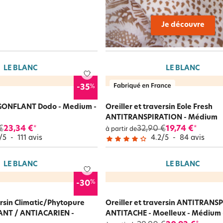
Je découvre
LE BLANC
LE BLANC
%
-35
 GONFLANT Dodo - Medium -
Oreiller et traversin Eole Fresh
ANTITRANSPIRATION - Médium
€
23,34 €
32,90 €
19,74 €
*
*
à partir de
/
5
-
111
avis
4.2
/
5
-
84
avis
LE BLANC
LE BLANC
%
-30
ersin Climatic/Phytopure
Oreiller et traversin ANTITRANS
T / ANTIACARIEN -
ANTITACHE - Moelleux - Médium 