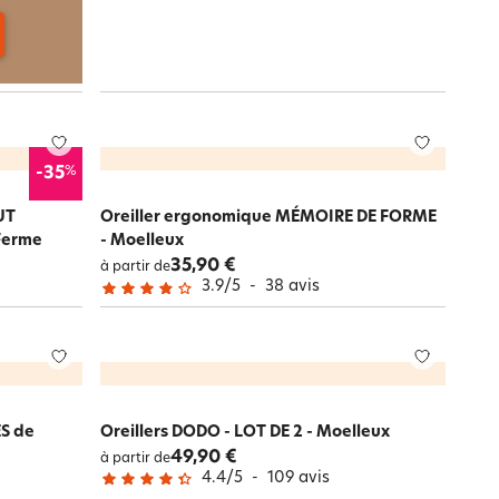
%
-35
UT
Oreiller ergonomique MÉMOIRE DE FORME
Ferme
- Moelleux
35,90 €
à partir de
3.9
/
5
-
38
avis
ES de
Oreillers DODO - LOT DE 2 - Moelleux
49,90 €
à partir de
4.4
/
5
-
109
avis