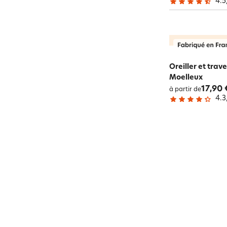
4.5
Oreiller et trave
Moelleux
17,90 
à partir de
4.3