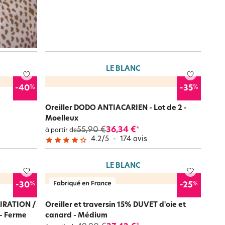
LE BLANC
%
%
-40
-35
Oreiller DODO ANTIACARIEN - Lot de 2 -
Moelleux
55,90 €
36,34 €
*
à partir de
4.2
/
5
-
174
avis
LE BLANC
%
%
-30
-25
PIRATION /
Oreiller et traversin 15% DUVET d'oie et
- Ferme
canard - Médium