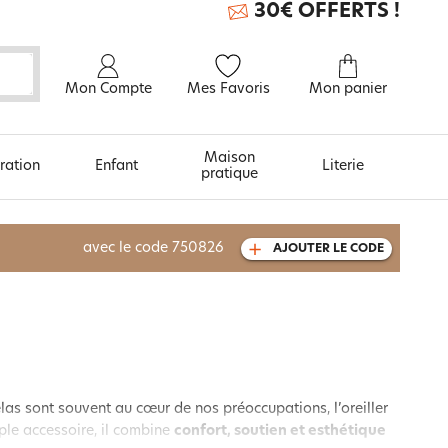
30€ OFFERTS !
Mon Compte
Mes Favoris
Mon panier
Maison
ration
Enfant
Literie
pratique
À découvrir aussi
avec le code
750826
AJOUTER LE CODE
Carte cadeau
las sont souvent au cœur de nos préoccupations, l’oreiller
mple accessoire, il combine
confort, soutien et esthétique