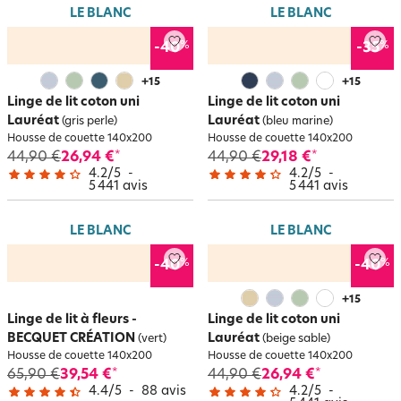
LE BLANC
LE BLANC
%
%
-40
-35
+
15
+
15
Linge de lit coton uni
Linge de lit coton uni
Lauréat
Lauréat
(gris perle)
(bleu marine)
Housse de couette 140x200
Housse de couette 140x200
44,90 €
26,94 €
44,90 €
29,18 €
*
*
4.2
/
5
-
4.2
/
5
-
5 441
avis
5 441
avis
LE BLANC
LE BLANC
%
%
-40
-40
+
15
Linge de lit à fleurs -
Linge de lit coton uni
BECQUET CRÉATION
Lauréat
(vert)
(beige sable)
Housse de couette 140x200
Housse de couette 140x200
65,90 €
39,54 €
44,90 €
26,94 €
*
*
4.4
/
5
-
88
avis
4.2
/
5
-