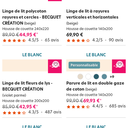
Linge de lit polycoton
Linge de lit à rayures
rayures et cercles - BECQUET
verticales et horizontales
CRÉATION
(beige)
(beige)
Housse de couette 240x220
Housse de couette 140x200
89,90 €
44,95 €
69,90 €
*
4.5
/
5
-
65
avis
4.2
/
5
-
90
avis
LE BLANC
LE BLANC
%
%
-50
-30
+
9
Linge de lit fleurs de lys -
Parure de lit en double gaze
BECQUET CRÉATION
de coton
(beige)
Housse de couette 140x200
(violet parme)
99,90 €
69,93 €
*
Housse de couette 200x200
4.4
/
5
-
685
avis
85,90 €
42,95 €
*
4.3
/
5
-
487
avis
LE BLANC
LE BLANC