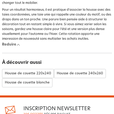
changer tout le mobilier.
Pour un résultat harmonieux, il est pratique d’associer la housse avec des
taies coordonnées, une taie unie qui rappelle une couleur du motif, ou des
draps dans un ton proche. Une parure bien pensée aide à structurer la
décoration tout en restant simple à vivre. Si vous aimez varier selon les
saisons, gardez une housse claire pour l’été et une version plus dense
visuellement pour l’automne ou l’hiver. Cette rotation apporte une
impression de nouveauté sans multiplier les achats inutiles.
Reduire
Comment repérer une housse adaptée à votre
budget ?
Le prix compte, bien sûr, mais il doit être mis en relation avec l’usage. Une
À découvrir aussi
housse utilisée chaque semaine doit offrir une bonne tenue au lavage, une
matière agréable et une taille juste. Un modèle un peu plus qualitatif peut
Housse de couette 220x240
Housse de couette 240x260
durer plus longtemps et garder un meilleur confort après plusieurs cycles.
À l’inverse, une housse choisie seulement pour son petit prix peut perdre
Housse de couette blanche
en douceur, se déformer ou devenir moins agréable si le tissu est trop
léger.
Pour acheter utile, posez-vous des questions concrètes : combien de fois
par mois la housse sera-t-elle lavée ? Dormez-vous dans une chambre
chaude ? Avez-vous besoin d’un entretien rapide ? Cherchez-vous une
INSCRIPTION NEWSLETTER
parure complète ou seulement des housses pour alterner ? En répondant