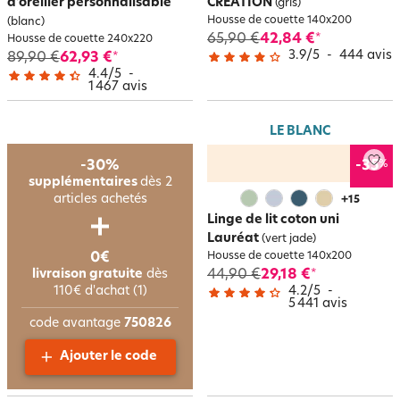
d'oreiller personnalisable
CRÉATION
(gris)
Housse de couette 140x200
(blanc)
65,90 €
42,84 €
*
Housse de couette 240x220
3.9
/
5
-
444
avis
89,90 €
62,93 €
*
4.4
/
5
-
1 467
avis
LE BLANC
%
-30%
-35
supplémentaires
dès 2
articles achetés
+
15
Linge de lit coton uni
Lauréat
(vert jade)
0€
Housse de couette 140x200
livraison gratuite
dès
44,90 €
29,18 €
*
110€ d'achat (1)
4.2
/
5
-
5 441
avis
code avantage
750826
Ajouter le code