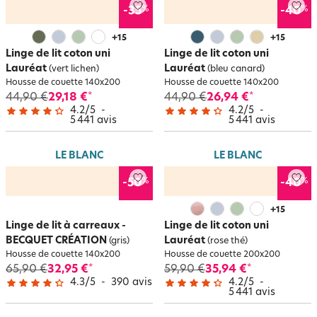
%
%
-35
-40
+
15
+
15
Linge de lit coton uni
Linge de lit coton uni
Lauréat
Lauréat
(vert lichen)
(bleu canard)
Housse de couette 140x200
Housse de couette 140x200
44,90 €
29,18 €
44,90 €
26,94 €
*
*
4.2
/
5
-
4.2
/
5
-
5 441
avis
5 441
avis
LE BLANC
LE BLANC
%
%
-50
-40
+
15
Linge de lit à carreaux -
Linge de lit coton uni
BECQUET CRÉATION
Lauréat
(gris)
(rose thé)
Housse de couette 140x200
Housse de couette 200x200
65,90 €
32,95 €
59,90 €
35,94 €
*
*
4.3
/
5
-
390
avis
4.2
/
5
-
5 441
avis