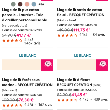
+
16
Linge de lit pur coton
Linge de lit satin de coton
percale - Lauréat - Taie
fleuri - BECQUET CRÉATION
d'oreiller personnalisable
(Multicolore)
Housse de couette 240x220
(vert eucalyptus)
149,00 €
111,75 €
*
Housse de couette 140x200
4.1
/
5
-
34
avis
54,90 €
41,17 €
*
4.4
/
5
-
1 467
avis
LE BLANC
LE BLANC
%
%
-30
-50
Linge de lit forêt sous-
Linge de lit à fleurs -
marine - BECQUET CRÉATION
BECQUET CRÉATION
(bleu)
Housse de couette 200x200
(bleu vert)
82,90 €
41,45 €
*
Housse de couette 260x240
4.4
/
5
-
439
avis
109,00 €
76,30 €
*
4.5
/
5
-
167
avis