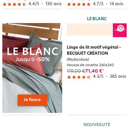
4.4
/
5
-
130
avis
4.7
/
5
-
14
avis
LE BLANC
%
-40
Linge de lit motif végétal -
BECQUET CRÉATION
(Multicolore)
Housse de couette 260x240
119,00 €
71,40 €
*
4.3
/
5
-
385
avis
Je fonce
NOUVEAUTÉ