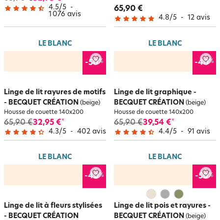
4.5
/
5
-
65,90 €
1 076
avis
4.8
/
5
-
12
avis
LE BLANC
LE BLANC
%
%
-50
-40
Linge de lit rayures de motifs
Linge de lit graphique -
- BECQUET CRÉATION
BECQUET CRÉATION
(beige)
(beige)
Housse de couette 140x200
Housse de couette 140x200
65,90 €
32,95 €
65,90 €
39,54 €
*
*
4.3
/
5
-
402
avis
4.4
/
5
-
91
avis
LE BLANC
LE BLANC
%
%
-40
-50
Linge de lit à fleurs stylisées
Linge de lit pois et rayures -
- BECQUET CRÉATION
BECQUET CRÉATION
(beige)