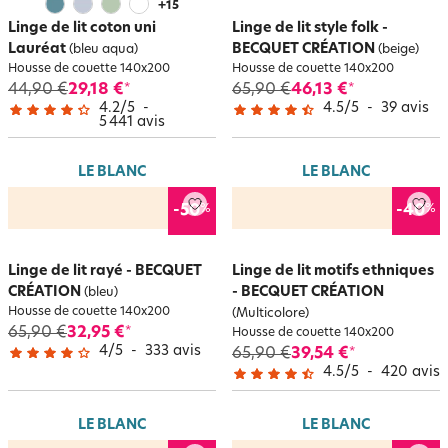
+
15
Linge de lit coton uni
Linge de lit style folk -
Lauréat
BECQUET CRÉATION
(bleu aqua)
(beige)
Housse de couette 140x200
Housse de couette 140x200
44,90 €
29,18 €
65,90 €
46,13 €
*
*
4.2
/
5
-
4.5
/
5
-
39
avis
5 441
avis
LE BLANC
LE BLANC
%
%
-50
-40
Linge de lit rayé - BECQUET
Linge de lit motifs ethniques
CRÉATION
- BECQUET CRÉATION
(bleu)
Housse de couette 140x200
(Multicolore)
65,90 €
32,95 €
*
Housse de couette 140x200
4
/
5
-
333
avis
65,90 €
39,54 €
*
4.5
/
5
-
420
avis
LE BLANC
LE BLANC