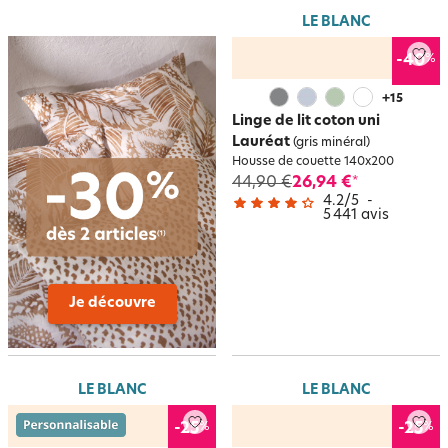
LE BLANC
%
-40
+
15
Linge de lit coton uni
Lauréat
(gris minéral)
Housse de couette 140x200
44,90 €
26,94 €
*
4.2
/
5
-
5 441
avis
Je découvre
LE BLANC
LE BLANC
%
%
-25
-25