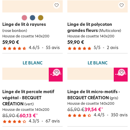
Linge de lit à rayures
Linge de lit polycoton
grandes fleurs
(rose bonbon)
(Multicolore)
Housse de couette 140x200
Housse de couette 140x200
59,90 €
59,90 €
4.6
/
5
-
55
avis
5
/
5
-
2
avis
LE BLANC
LE BLANC
%
%
-30
-40
Linge de lit percale motif
Linge de lit micro-motifs -
végétal - BECQUET
BECQUET CRÉATION
(gris)
CRÉATION
Housse de couette 140x200
(vert)
65,90 €
39,54 €
*
Housse de couette 140x200
4.4
/
5
-
350
avis
85,90 €
60,13 €
*
4.3
/
5
-
67
avis