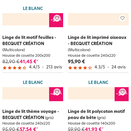
LE BLANC
%
-50
Linge de lit motif feuilles -
Linge de lit imprimé oiseaux
BECQUET CRÉATION
- BECQUET CRÉATION
(Multicolore)
(Multicolore)
Housse de couette 200x200
Housse de couette 240x220
82,90 €
41,45 €
95,90 €
*
4.4
/
5
-
213
avis
4.3
/
5
-
24
avis
LE BLANC
LE BLANC
%
%
-40
-30
Linge de lit thème voyage -
Linge de lit polycoton motif
BECQUET CRÉATION
peau de bête
(gris)
(gris)
Housse de couette 240x220
Housse de couette 140x200
95,90 €
57,54 €
59,90 €
41,93 €
*
*