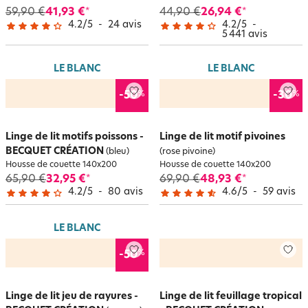
59,90 €
41,93 €
44,90 €
26,94 €
*
*
4.2
/
5
-
24
avis
4.2
/
5
-
5 441
avis
LE BLANC
LE BLANC
%
%
-50
-30
Linge de lit motifs poissons -
Linge de lit motif pivoines
BECQUET CRÉATION
(bleu)
(rose pivoine)
Housse de couette 140x200
Housse de couette 140x200
65,90 €
32,95 €
69,90 €
48,93 €
*
*
4.2
/
5
-
80
avis
4.6
/
5
-
59
avis
LE BLANC
%
-50
Linge de lit jeu de rayures -
Linge de lit feuillage tropical