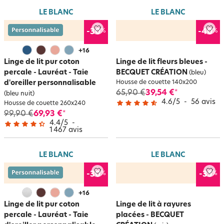
LE BLANC
LE BLANC
%
%
-30
-40
+
16
Linge de lit pur coton
Linge de lit fleurs bleues -
percale - Lauréat - Taie
BECQUET CRÉATION
(bleu)
d'oreiller personnalisable
Housse de couette 140x200
65,90 €
39,54 €
*
(bleu nuit)
4.6
/
5
-
56
avis
Housse de couette 260x240
99,90 €
69,93 €
*
4.4
/
5
-
1 467
avis
LE BLANC
LE BLANC
%
%
-30
-35
+
16
Linge de lit pur coton
Linge de lit à rayures
percale - Lauréat - Taie
placées - BECQUET