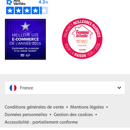
Pensez aussi à l’usage réel. Si l’un des dormeurs bouge beaucoup, une
couette plus large peut améliorer le confort. Si le lit est placé contre un
mur, une grande retombée n’est pas toujours utile du côté mural. Enfin, si
vous préparez une chambre d’amis, une taille standard facile à retrouver
peut simplifier le renouvellement futur des housses, taies et draps
assortis. Cette méthode évite les erreurs d’achat et permet de composer
un ensemble de linge cohérent, pratique et agréable à vivre au quotidien.
France
France
Conditions générales de vente
Mentions légales
Belgique
Données personnelles
Gestion des cookies
Accessibilité : partiellement conforme