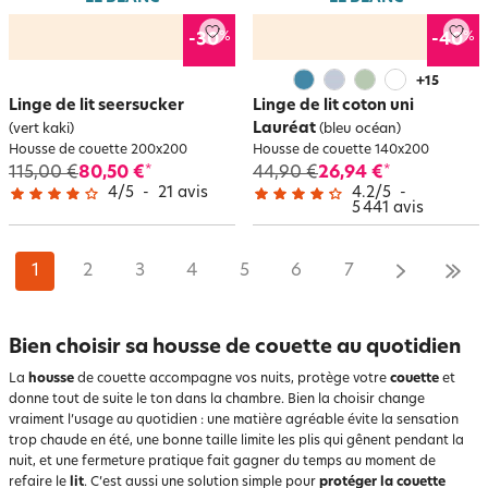
%
%
-30
-40
+
15
Linge de lit seersucker
Linge de lit coton uni
Lauréat
(vert kaki)
(bleu océan)
Housse de couette 200x200
Housse de couette 140x200
115,00 €
80,50 €
44,90 €
26,94 €
*
*
4
/
5
-
21
avis
4.2
/
5
-
5 441
avis
1
2
3
4
5
6
7
Bien choisir sa housse de couette au quotidien
La
housse
de couette accompagne vos nuits, protège votre
couette
et
donne tout de suite le ton dans la chambre. Bien la choisir change
vraiment l’usage au quotidien : une matière agréable évite la sensation
trop chaude en été, une bonne taille limite les plis qui gênent pendant la
nuit, et une fermeture pratique fait gagner du temps au moment de
refaire le
lit
. C’est aussi une solution simple pour
protéger la couette