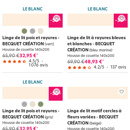
LE BLANC
LE BLANC
%
%
-50
-30
Linge de lit pois et rayures -
Linge de lit à rayures bleues
BECQUET CRÉATION
et blanches - BECQUET
(vert)
Housse de couette 140x200
CRÉATION
(bleu marine)
65,90 €
32,95 €
*
Housse de couette 140x200
4.5
/
5
-
69,90 €
48,93 €
*
1 076
avis
4.2
/
5
-
137
avis
LE BLANC
%
-50
Linge de lit pois et rayures -
Linge de lit motif cercles à
BECQUET CRÉATION
fleurs variées - BECQUET
(gris)
Housse de couette 140x200
CRÉATION
(beige)
65,90 €
32,95 €
*
Housse de couette 140x200