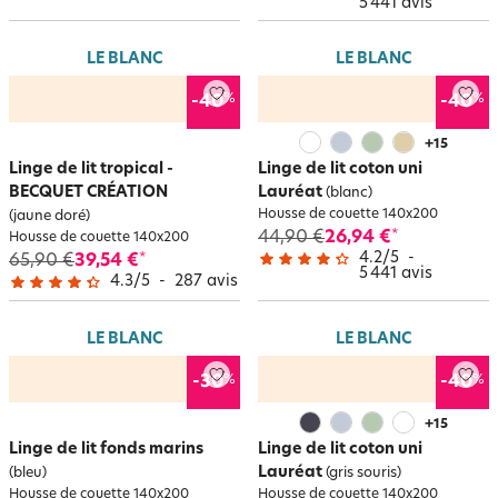
5 441
avis
LE BLANC
LE BLANC
%
%
-40
-40
+
15
Linge de lit tropical -
Linge de lit coton uni
BECQUET CRÉATION
Lauréat
(blanc)
Housse de couette 140x200
(jaune doré)
44,90 €
26,94 €
*
Housse de couette 140x200
4.2
/
5
-
65,90 €
39,54 €
*
5 441
avis
4.3
/
5
-
287
avis
LE BLANC
LE BLANC
%
%
-30
-40
+
15
Linge de lit fonds marins
Linge de lit coton uni
Lauréat
(bleu)
(gris souris)
Housse de couette 140x200
Housse de couette 140x200