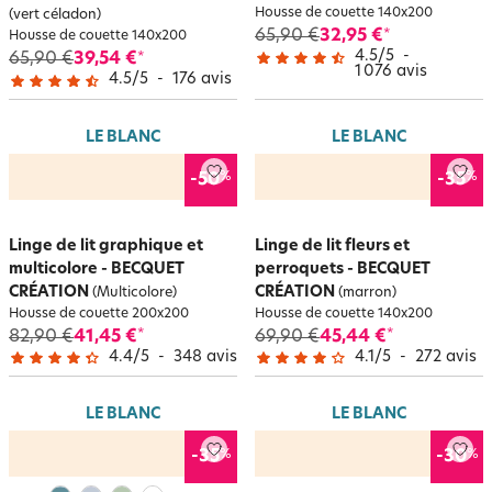
Housse de couette 140x200
(vert céladon)
65,90 €
32,95 €
*
Housse de couette 140x200
4.5
/
5
-
65,90 €
39,54 €
*
1 076
avis
4.5
/
5
-
176
avis
LE BLANC
LE BLANC
%
%
-50
-35
Linge de lit graphique et
Linge de lit fleurs et
multicolore - BECQUET
perroquets - BECQUET
CRÉATION
CRÉATION
(Multicolore)
(marron)
Housse de couette 200x200
Housse de couette 140x200
82,90 €
41,45 €
69,90 €
45,44 €
*
*
4.4
/
5
-
348
avis
4.1
/
5
-
272
avis
LE BLANC
LE BLANC
%
%
-35
-30