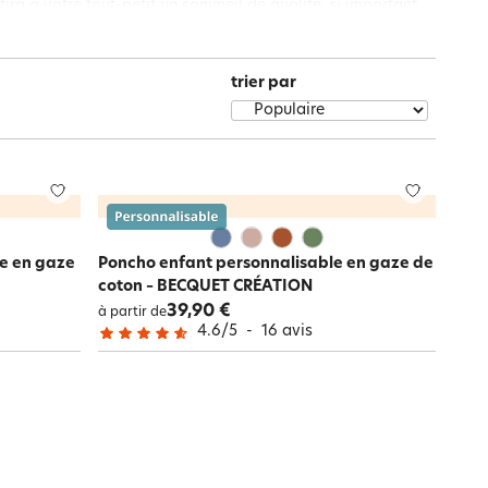
ira à votre tout-petit un sommeil de qualité, si important
Notre marque Lauréat
 promesse de rêves chargés d’aventure et de magie !
trier par
rs et
ment
La gaze de coton
le en gaze
Poncho enfant personnalisable en gaze de
coton – BECQUET CRÉATION
39,90 €
à partir de
4.6
/
5
-
16
avis