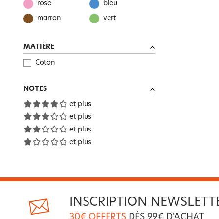
rose
bleu
marron
vert
MATIÈRE
Coton
NOTES
et plus
et plus
et plus
et plus
INSCRIPTION NEWSLETT
30€ OFFERTS
DÈS 99€ D'ACHAT