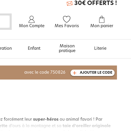
30€ OFFERTS !
Mon Compte
Mes Favoris
Mon panier
Maison
ration
Enfant
Literie
pratique
À découvrir aussi
avec le code
750826
AJOUTER LE CODE
Carte cadeau
ez forcément leur
super-héros
ou animal favori ! Par
ette
d’ours à la montagne et sa
taie d’oreiller originale