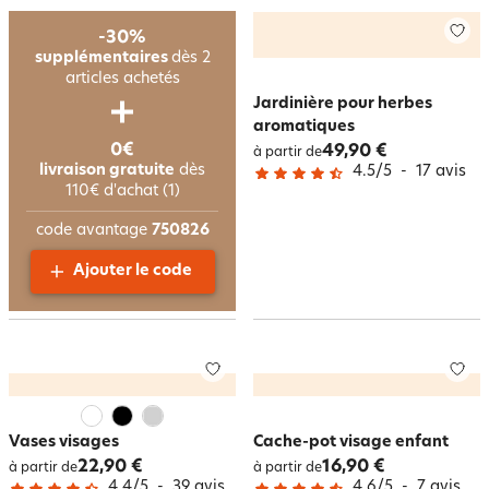
-30%
supplémentaires
dès 2
articles achetés
Jardinière pour herbes
aromatiques
0€
49,90 €
à partir de
livraison gratuite
dès
4.5
/
5
-
17
avis
110€ d'achat (1)
code avantage
750826
Ajouter le code
Vases visages
Cache-pot visage enfant
22,90 €
16,90 €
à partir de
à partir de
4.4
/
5
-
39
avis
4.6
/
5
-
7
avis