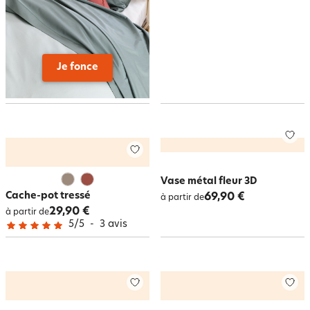
Je fonce
Vase métal fleur 3D
Cache-pot tressé
69,90 €
à partir de
29,90 €
à partir de
5
/
5
-
3
avis