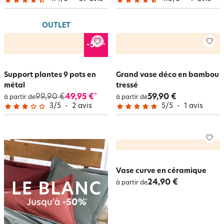
OUTLET
%
-50
Support plantes 9 pots en
Grand vase déco en bambou
métal
tressé
99,90 €
49,95 €
59,90 €
*
à partir de
à partir de
3
/
5
-
2
avis
5
/
5
-
1
avis
Vase curve en céramique
24,90 €
à partir de