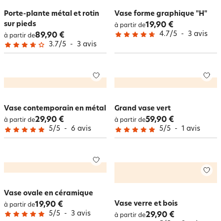
Porte-plante métal et rotin
Vase forme graphique "H"
sur pieds
19,90 €
à partir de
4.7
/
5
-
3
avis
89,90 €
à partir de
3.7
/
5
-
3
avis
Vase contemporain en métal
Grand vase vert
29,90 €
59,90 €
à partir de
à partir de
5
/
5
-
6
avis
5
/
5
-
1
avis
Vase ovale en céramique
Vase verre et bois
19,90 €
à partir de
5
/
5
-
3
avis
29,90 €
à partir de