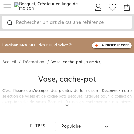
menu
Mon Compte
Mes Favoris
Mon panie
Rechercher un article ou une référence
-30% sur votre commande
dès 2 articles
achetés
livraison GRATUITE
dès 110€ d'achat
(1)
AJOUTER LE CODE
avec le code
750826
Accueil
Décoration
Vase, cache-pot
(21 articles)
Vase, cache-pot
C’est l’heure de s’occuper des plantes de la maison ! Découvrez notre
sélection de vases et de cache-pots Becquet. Craquez pour la collection
exceptionnelle de vases Becquet. Du design contemporain aux pièces
classiques intemporelles, notre rayon vases offre une grande variété de
modèles pour compléter tous les styles de décoration. Plongez dans une
expérience florale unique en découvrant des matériaux raffinés, des
formes artistiques et des détails exquis qui font de chaque vase une
FILTRES
déclaration de style. Vos plus beaux bouquets de fleurs seront à l’honneur