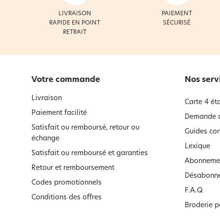
LIVRAISON
PAIEMENT
RAPIDE EN POINT
SÉCURISÉ
RETRAIT
Votre commande
Nos serv
Livraison
Carte 4 éto
Paiement facilité
Demande d
Satisfait ou remboursé, retour ou
Guides con
échange
Lexique
Satisfait ou remboursé et garanties
Abonnemen
Retour et remboursement
Désabonne
Codes promotionnels
F.A.Q
Conditions des offres
Broderie p