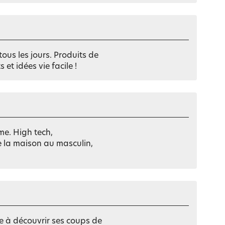
Notre marque Lauréat
rs et
tous les jours. Produits de
ment
La gaze de coton
et idées vie facile !
me. High tech,
 la maison au masculin,
ite à découvrir ses coups de