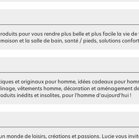
Happy Becquet : 60 ans
E-Carte Cadeau
Happy Becquet : 60 ans
Happy Becquet : 60 ans
Guide conseils linge de lit
Catalogue interactif
Catalogue interactif
Happy Becquet : 60 ans
Catalogue interactif
Catalogue interactif
OUTLET jusqu'à -70%
Catalogue interactif
E-Carte Cadeau
Happy Becquet : 60 ans
e et
Ailleu
oduits pour vous rendre plus belle et plus facile la vie de 
Catalogue interactif
ns
Nature et saisons
Féminité et poésie
autre
ison et la salle de bain, santé / pieds, solutions conforts 
ratiques et originaux pour homme, idées cadeaux pour hom
ardinage, vêtements homme, décoration et aménagement de
its inédits et insolites, pour l'homme d'aujourd'hui !
 un monde de loisirs, créations et passions. Lucie vous inv