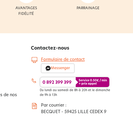
AVANTAGES
PARRAINAGE
FIDÉLITÉ
Contactez-nous
Formulaire de contact
Messenger
Service
0.50
€ / min
0 892 399 399
+ prix appel
Du lundi au samedi de 8h à 20h et le dimanche
s de nos
de 9h à 13h
Par courrier :
BECQUET - 59425 LILLE CEDEX 9