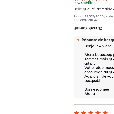
Avis vérifié
Belle qualité, agréable
Avis du
12/07/2026
, suit
par
VIVIANE Q.
Utile
(0)
Signaler
Réponse de
becqu
Bonjour Viviane,

Merci beaucoup p
sommes ravis que
ait plu.  

Votre retour nous 
encourage au quot
Au plaisir de vous
becquet.fr.

Bonne journée 

Maria