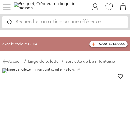
menu
Mon Compte
Mes Favoris
Mon panie
-35% sur votre commande
dès 2 articles
achetés
Rechercher un article ou une référence
livraison GRATUITE
dès 110€ d'achat
(1)
avec le code
750804
AJOUTER LE CODE
Accueil
Linge de toilette
Serviette de bain fantaisie