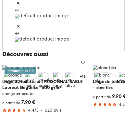
Découvrez aussi
+
19
Linge de toilette uni PERSONNALISABLE
Linge de toilette
Lauréat Élégance - 500 g/m²
-
-
blanc bleu
orange terracotta
9,90 €
à partir de
7,90 €
à partir de
4.5
/
4.4
/
5
-
620
avis