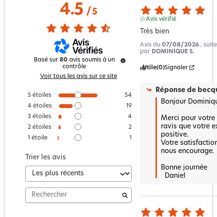
4.5
/
5
Avis vérifié
Très bien
Avis du
07/08/2026
, sui
par
DOMINIQUE S.
Basé sur
80
avis soumis à un
contrôle
Utile
(0)
Signaler
Voir tous les avis sur ce site
Réponse de
becqu
5
étoiles
54
Bonjour Dominiqu
4
étoiles
19
3
étoiles
4
Merci pour votre 
ravis que votre ex
2
étoiles
2
positive.  

1
étoile
1
Votre satisfaction
nous encourage.  
Trier les avis
Bonne journée 

  Daniel