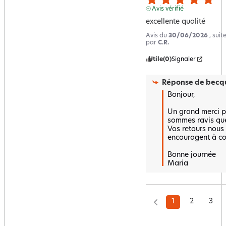
Avis vérifié
excellente qualité
Avis du
30/06/2026
, sui
par
C.R.
Utile
(0)
Signaler
Réponse de
becqu
Bonjour,

Un grand merci po
sommes ravis que l
Vos retours nous f
encouragent à cont
Bonne journée 

Maria
1
2
3