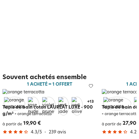
Souvent achetés ensemble
1 ACHETÉ = 1 OFFERT
1 ACH
+
17
Tapis de bain coton LAURÉAT LUXE - 900
Tapis de bain co
g/m²
-
-
orange terracotta
orange terracotta
19,90 €
27,90 
à partir de
à partir de
4.3
/
5
-
239
avis
4.2
/