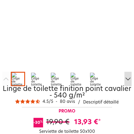
Linge de toilette finition point cavalier
- 540 g/m²
4.5
/
5
-
80
avis
/
Descriptif détaillé
PROMO
19,90 €
13,93 €
*
%
-30
Serviette de toilette 50x100