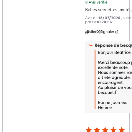
Avis vérifié
Belles serviettes invités
Avis du
16/07/2026
, suit
par
BEATRICE R.
Utile
(0)
Signaler
Réponse de
becqu
Bonjour Beatrice,

Merci beaucoup po
excellente note.  

Nous sommes ravi
ait été agréable, 
encouragent.  

Au plaisir de vous
becquet.fr.

Bonne journée.

Hélène