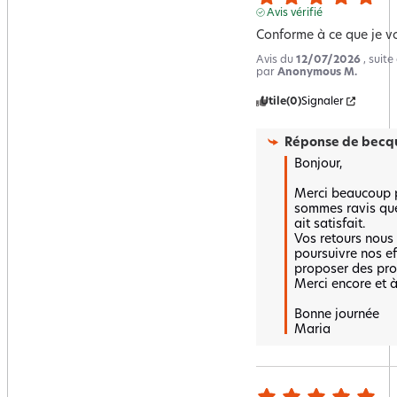
Avis vérifié
Conforme à ce que je v
Avis du
12/07/2026
, suit
par
Anonymous M.
Utile
(0)
Signaler
Réponse de
becqu
Bonjour,  

Merci beaucoup p
sommes ravis que
ait satisfait.  

Vos retours nous
poursuivre nos ef
proposer des produ
Merci encore et à 
Bonne journée 

Maria