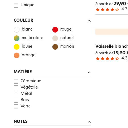
29,90 
à partir de
Unique
4.3
COULEUR
blanc
rouge
multicolore
naturel
Vaisselle blanc
jaune
marron
19,90 
à partir de
orange
4.3
MATIÈRE
Céramique
Végétale
Métal
Bois
Verre
NOTES