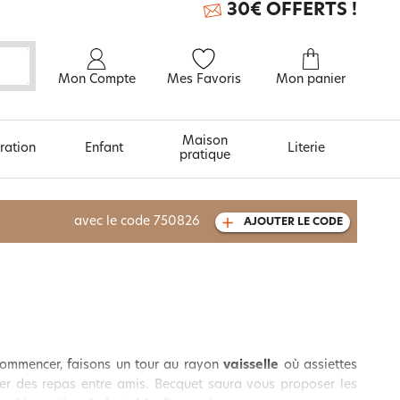
30€ OFFERTS !
Mon Compte
Mes Favoris
Mon panier
Maison
ration
Enfant
Literie
pratique
À découvrir aussi
avec le code
750826
AJOUTER LE CODE
Carte cadeau
 commencer, faisons un tour au rayon
vaisselle
où assiettes
ser des repas entre amis. Becquet saura vous proposer les