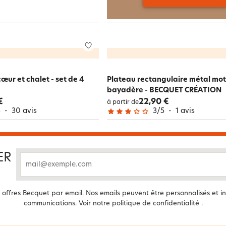
cœur et chalet - set de 4
Plateau rectangulaire métal mot
bayadère - BECQUET CRÉATION
€
22,90 €
à partir de
5
-
30
avis
3
/
5
-
1
avis
ER
email
offres Becquet par email. Nos emails peuvent être personnalisés et in
communications. Voir notre
politique de confidentialité
.