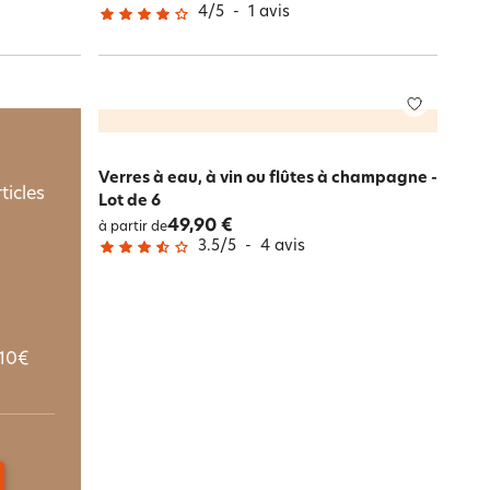
4
/
5
-
1
avis
Verres à eau, à vin ou flûtes à champagne -
ticles
Lot de 6
49,90 €
à partir de
3.5
/
5
-
4
avis
10€