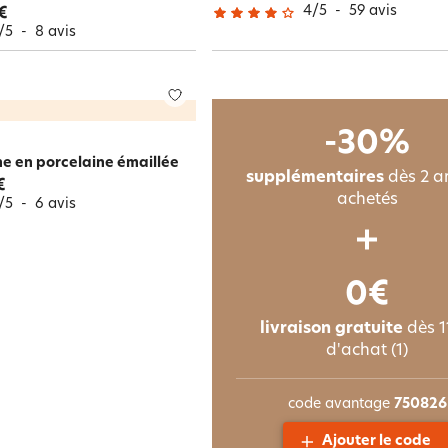
4
/
5
-
59
avis
€
/
5
-
8
avis
-30%
he en porcelaine émaillée
supplémentaires
dès 2 ar
€
achetés
/
5
-
6
avis
0€
livraison gratuite
dès 1
d'achat (1)
code avantage
750826
Ajouter le code