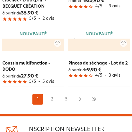
crochet - 1700 g/m² -
35,90 €
à partir de
4
/
5
-
3
avis
BECQUET CRÉATION
35,90 €
à partir de
5
/
5
-
2
avis
NOUVEAUTÉ
NOUVEAUTÉ
Coussin multifonction -
Pinces de séchage - Lot de 2
DODO
9,90 €
à partir de
4
/
5
-
3
avis
27,90 €
à partir de
5
/
5
-
5
avis
1
2
3
INSCRIPTION NEWSLETTER