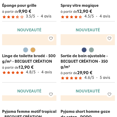
Éponge pour grille
Spray vitre magique
9,90 €
12,90 €
à partir de
à partir de
3.5
/
5
-
4
avis
4.5
/
5
-
4
avis
NOUVEAUTÉ
NOUVEAUTÉ
Linge de toilette brodé - 500
Sortie de bain ajustable -
g/m² - BECQUET CRÉATION
BECQUET CRÉATION - 350
g/m²
12,90 €
à partir de
4.8
/
5
-
4
avis
29,90 €
à partir de
4.6
/
5
-
5
avis
NOUVEAUTÉ
NOUVEAUTÉ
Pyjama femme motif tropical
Pyjama short homme gaze