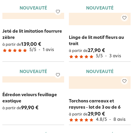
NOUVEAUTÉ
NOUVEAUTÉ
Jeté de lit imitation fourrure
zèbre
Linge de lit motif fleurs au
trait
139,00 €
à partir de
5
/
5
-
1
avis
27,90 €
à partir de
5
/
5
-
3
avis
NOUVEAUTÉ
NOUVEAUTÉ
Édredon velours feuillage
exotique
Torchons carreaux et
rayures - lot de 3 ou de 6
99,90 €
à partir de
29,90 €
à partir de
4.8
/
5
-
8
avis