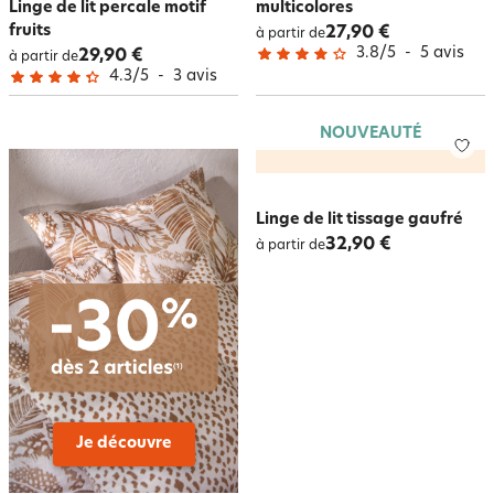
Linge de lit percale motif
multicolores
fruits
27,90 €
à partir de
3.8
/
5
-
5
avis
29,90 €
à partir de
4.3
/
5
-
3
avis
NOUVEAUTÉ
Linge de lit tissage gaufré
32,90 €
à partir de
Je découvre