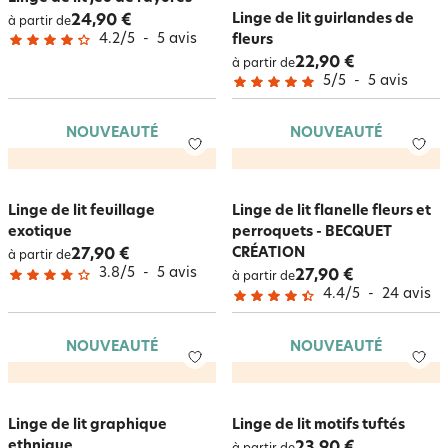
Linge de lit guirlandes de
24,90 €
à partir de
4.2
/
5
-
5
avis
fleurs
22,90 €
à partir de
5
/
5
-
5
avis
NOUVEAUTÉ
NOUVEAUTÉ
Linge de lit feuillage
Linge de lit flanelle fleurs et
exotique
perroquets - BECQUET
CRÉATION
27,90 €
à partir de
3.8
/
5
-
5
avis
27,90 €
à partir de
4.4
/
5
-
24
avis
NOUVEAUTÉ
NOUVEAUTÉ
Linge de lit graphique
Linge de lit motifs tuftés
ethnique
23,90 €