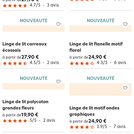
à partir de
4.7
/
5
-
3
avis
NOUVEAUTÉ
NOUVEAUTÉ
Linge de lit carreaux
Linge de lit flanelle motif
écossais
floral
27,90 €
24,90 €
à partir de
à partir de
4.5
/
5
-
2
avis
4.3
/
5
-
6
avis
NOUVEAUTÉ
NOUVEAUTÉ
Linge de lit polycoton
grandes fleurs
Linge de lit motif ondes
graphiques
19,90 €
à partir de
5
/
5
-
2
avis
24,90 €
à partir de
3.9
/
5
-
7
avis