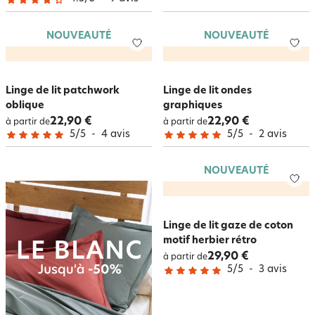
NOUVEAUTÉ
NOUVEAUTÉ
Linge de lit patchwork
Linge de lit ondes
oblique
graphiques
22,90 €
22,90 €
à partir de
à partir de
5
/
5
-
4
avis
5
/
5
-
2
avis
NOUVEAUTÉ
Linge de lit gaze de coton
motif herbier rétro
29,90 €
à partir de
5
/
5
-
3
avis