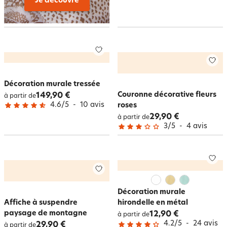
Je découvre
Décoration murale tressée
Couronne décorative fleurs
149,90 €
à partir de
4.6
/
5
-
10
avis
roses
29,90 €
à partir de
3
/
5
-
4
avis
Décoration murale
Affiche à suspendre
hirondelle en métal
paysage de montagne
12,90 €
à partir de
4.2
/
5
-
24
avis
29,90 €
à partir de