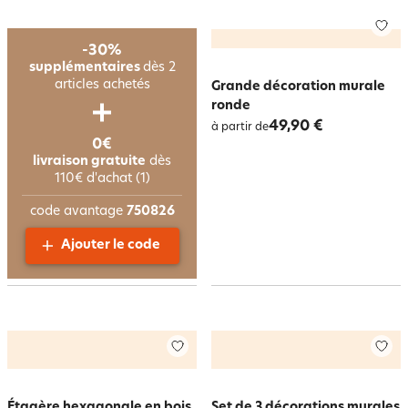
-30%
supplémentaires
dès 2
articles achetés
Grande décoration murale
ronde
49,90 €
à partir de
0€
livraison gratuite
dès
110€ d'achat (1)
code avantage
750826
Ajouter le code
Étagère hexagonale en bois
Set de 3 décorations murales