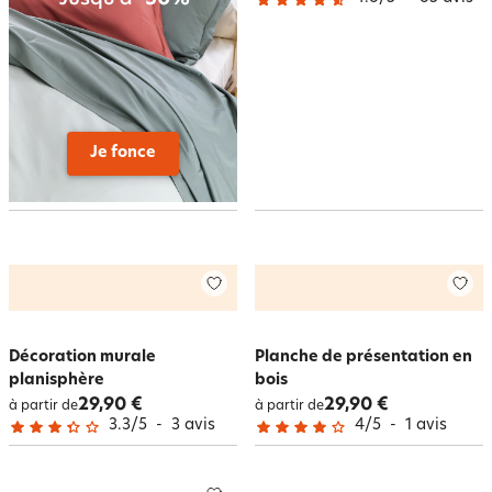
Je fonce
Décoration murale
Planche de présentation en
planisphère
bois
29,90 €
29,90 €
à partir de
à partir de
3.3
/
5
-
3
avis
4
/
5
-
1
avis