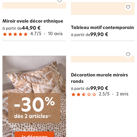
Miroir ovale décor ethnique
Tableau motif contemporain
44,90 €
à partir de
4.7
/
5
-
10
avis
99,90 €
à partir de
Décoration murale miroirs
ronds
99,90 €
à partir de
2.5
/
5
-
2
avis