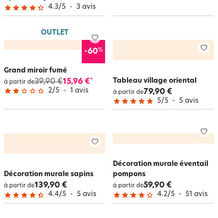
4.3
/
5
-
3
avis
OUTLET
%
-60
Grand miroir fumé
Tableau village oriental
39,90 €
15,96 €
*
à partir de
2
/
5
-
1
avis
79,90 €
à partir de
5
/
5
-
5
avis
Décoration murale éventail
Décoration murale sapins
pompons
139,90 €
59,90 €
à partir de
à partir de
4.4
/
5
-
5
avis
4.2
/
5
-
51
avis