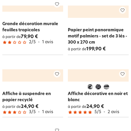
Grande décoration murale
feuilles tropicales
Papier peint panoramique
motif palmiers - set de 3 lés -
79,90 €
à partir de
2
/
5
-
1
avis
300 x 270 cm
199,90 €
à partir de
Affiche à suspendre en
Affiche décorative en noir et
papier recyclé
blanc
24,90 €
24,90 €
à partir de
à partir de
3
/
5
-
1
avis
5
/
5
-
2
avis