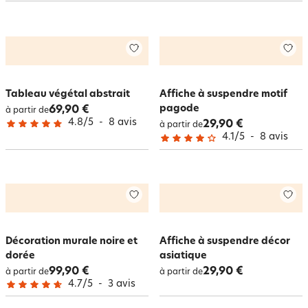
un cadre plein de personnalité ou des
décorations murales en jute
pour
un effet naturel. Sur becquet.be, nous avons de nombreuses idées de
décoration murale pour habiller votre intérieur dans le style qui vous
correspond le mieux !
Tableau végétal abstrait
Affiche à suspendre motif
pagode
69,90 €
à partir de
4.8
/
5
-
8
avis
29,90 €
à partir de
4.1
/
5
-
8
avis
Décoration murale noire et
Affiche à suspendre décor
dorée
asiatique
99,90 €
29,90 €
à partir de
à partir de
4.7
/
5
-
3
avis