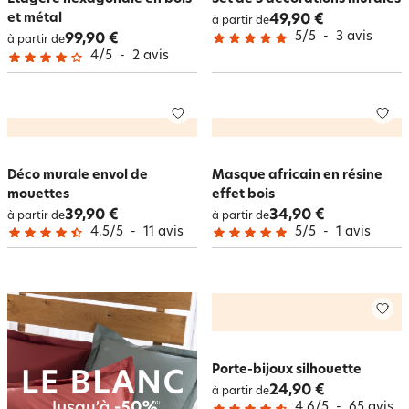
et métal
49,90 €
à partir de
5
/
5
-
3
avis
99,90 €
à partir de
4
/
5
-
2
avis
Déco murale envol de
Masque africain en résine
mouettes
effet bois
39,90 €
34,90 €
à partir de
à partir de
4.5
/
5
-
11
avis
5
/
5
-
1
avis
Porte-bijoux silhouette
24,90 €
à partir de
4.6
/
5
-
65
avis