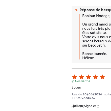
Réponse de
becqu
Bonjour Nadege,

Un grand merci po
nous fait très pla
êtes satisfaite.  

Votre avis nous e
serons heureux de
sur becquet.fr.

Bonne journée.

Hélène
Avis vérifié
Super
Avis du
30/06/2026
, sui
par
MICKAEL C.
Utile
(0)
Signaler