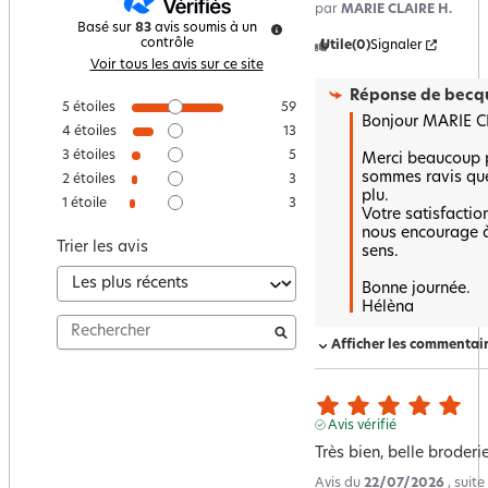
par
MARIE CLAIRE H.
Basé sur
83
avis soumis à un
contrôle
Utile
(0)
Signaler
Voir tous les avis sur ce site
Réponse de
becqu
5
étoiles
59
Bonjour MARIE CL
4
étoiles
13
3
étoiles
5
Merci beaucoup p
sommes ravis que 
2
étoiles
3
plu.  

1
étoile
3
Votre satisfaction
nous encourage à
Trier les avis
sens.

Bonne journée.

Hélèna
Afficher les commentai
Avis vérifié
Très bien, belle broderi
Avis du
22/07/2026
, suit