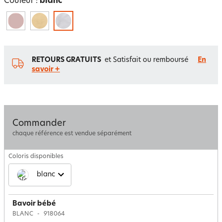
Couleur :
blanc
RETOURS GRATUITS
et Satisfait ou remboursé
En
savoir +
Commander
chaque référence est vendue séparément
Coloris disponibles
blanc
Bavoir bébé
BLANC
918064