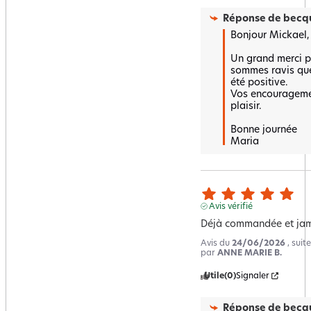
Réponse de
becqu
Bonjour Mickael,

Un grand merci po
sommes ravis que 
été positive.  

Vos encouragemen
plaisir.  

Bonne journée 

Maria
Avis vérifié
Déjà commandée et jam
Avis du
24/06/2026
, sui
par
ANNE MARIE B.
Utile
(0)
Signaler
Réponse de
becqu