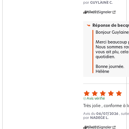
par
GUYLAINE C.
Utile
(0)
Signaler
Réponse de
becqu
Bonjour Guylaine,
Merci beaucoup po
Nous sommes ravi
vous ait plu, cel
quotidien.  

Bonne journée.

Hélène
Avis vérifié
Très jolie , conforme à 
Avis du
06/07/2026
, sui
par
NADEGE L.
Utile
(0)
Signaler