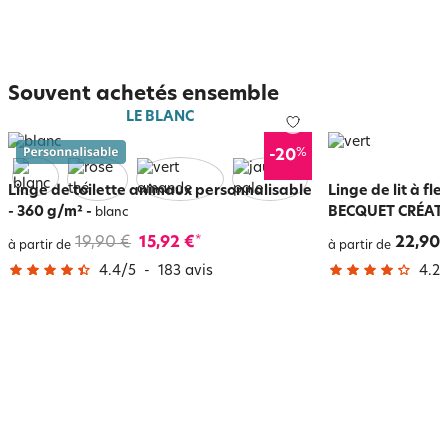
Souvent achetés ensemble
LE BLANC
%
-20
Linge de toilette animaux personnalisable
Linge de lit à fle
- 360 g/m²
-
BECQUET CRÉAT
blanc
19,90 €
15,92 €
22,90 
*
à partir de
à partir de
4.4
/
5
-
183
avis
4.2
/