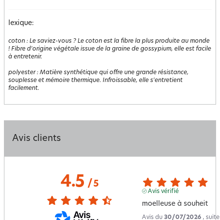
lexique:
coton
:
Le saviez-vous ? Le coton est la fibre la plus produite au monde
! Fibre d'origine végétale issue de la graine de gossypium, elle est facile
à entretenir.
polyester
:
Matière synthétique qui offre une grande résistance,
souplesse et mémoire thermique. Infroissable, elle s'entretient
facilement.
Avis clients
4.5
/
5
Avis vérifié
moelleuse à souheit
Avis du
30/07/2026
, suit