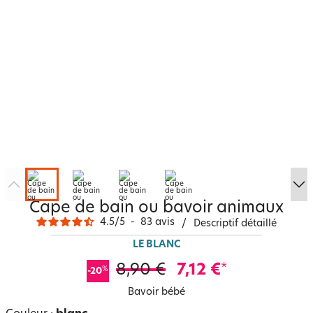
Cape de bain ou bavoir animaux
4.5
/
5
-
83
avis
/
Descriptif détaillé
LE BLANC
8,90 €
7,12 €
*
%
-20
Bavoir bébé