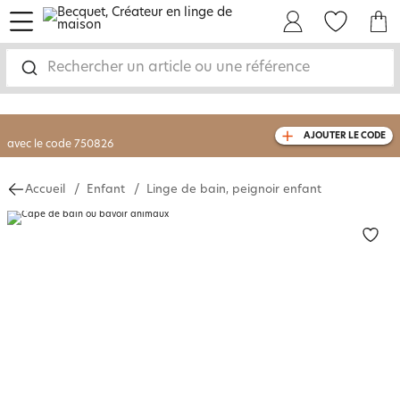
menu
Mon Compte
Mes Favoris
Mon panie
-30% sur votre commande
dès 2 articles
achetés
Rechercher un article ou une référence
livraison GRATUITE
dès 110€ d'achat
(1)
avec le code
750826
AJOUTER LE CODE
Accueil
Enfant
Linge de bain, peignoir enfant