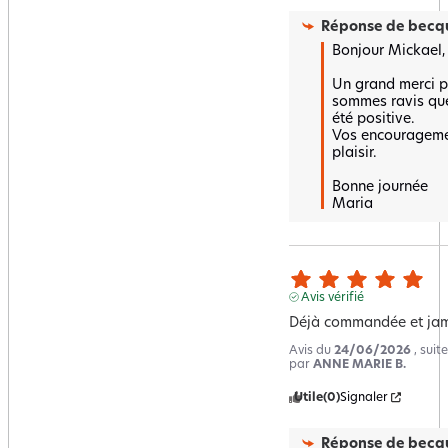
Réponse de
becqu
Bonjour Mickael,

Un grand merci po
sommes ravis que 
été positive.  

Vos encouragemen
plaisir.  

Bonne journée 

Maria
Avis vérifié
Déjà commandée et jam
Avis du
24/06/2026
, sui
par
ANNE MARIE B.
Utile
(0)
Signaler
Réponse de
becqu