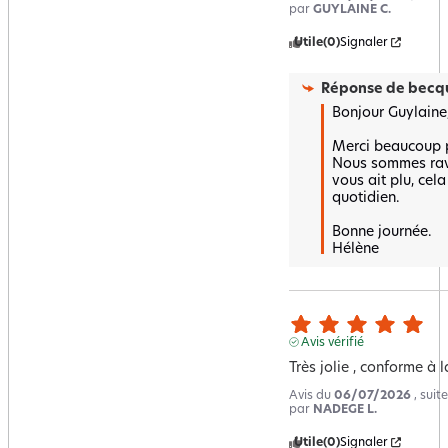
par
GUYLAINE C.
Utile
(0)
Signaler
Réponse de
becqu
Bonjour Guylaine,
Merci beaucoup po
Nous sommes ravi
vous ait plu, cel
quotidien.  

Bonne journée.

Hélène
Avis vérifié
Très jolie , conforme à 
Avis du
06/07/2026
, sui
par
NADEGE L.
Utile
(0)
Signaler