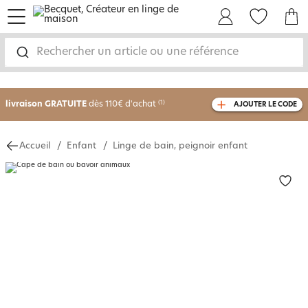
menu
Mon Compte
Mes Favoris
Mon panie
-30% sur votre commande
dès 2 articles
Rechercher un article ou une référence
achetés
livraison GRATUITE
dès 110€ d'achat
(1)
AJOUTER LE CODE
avec le code
750826
Accueil
Enfant
Linge de bain, peignoir enfant