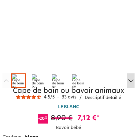
Cape de bain ou bavoir animaux
4.5
/
5
-
83
avis
/
Descriptif détaillé
LE BLANC
8,90 €
7,12 €
*
%
-20
Bavoir bébé