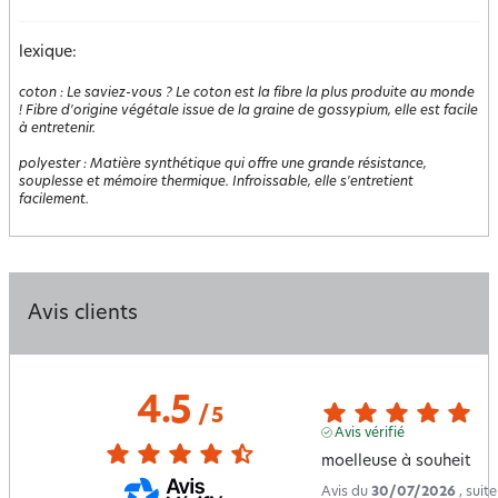
lexique:
coton
:
Le saviez-vous ? Le coton est la fibre la plus produite au monde
! Fibre d'origine végétale issue de la graine de gossypium, elle est facile
à entretenir.
polyester
:
Matière synthétique qui offre une grande résistance,
souplesse et mémoire thermique. Infroissable, elle s'entretient
facilement.
Avis clients
4.5
/
5
Avis vérifié
moelleuse à souheit
Avis du
30/07/2026
, suit