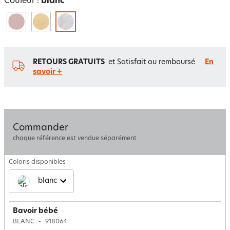
Couleur :
blanc
RETOURS GRATUITS
et Satisfait ou remboursé
En
savoir +
Commander
chaque référence est vendue séparément
Coloris disponibles
blanc
Bavoir bébé
BLANC
918064