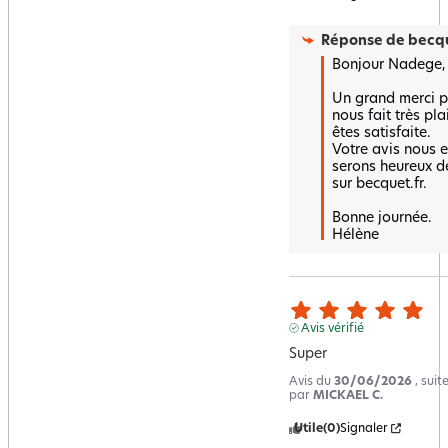
Réponse de
becqu
Bonjour Nadege,

Un grand merci po
nous fait très pla
êtes satisfaite.  

Votre avis nous e
serons heureux de
sur becquet.fr.

Bonne journée.

Hélène
Avis vérifié
Super
Avis du
30/06/2026
, sui
par
MICKAEL C.
Utile
(0)
Signaler