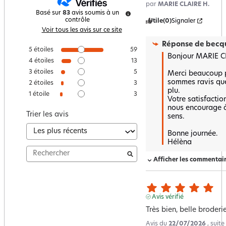
par
MARIE CLAIRE H.
Basé sur
83
avis soumis à un
contrôle
Utile
(0)
Signaler
Voir tous les avis sur ce site
Réponse de
becqu
5
étoiles
59
Bonjour MARIE CL
4
étoiles
13
3
étoiles
5
Merci beaucoup p
sommes ravis que 
2
étoiles
3
plu.  

1
étoile
3
Votre satisfaction
nous encourage à
Trier les avis
sens.

Bonne journée.

Hélèna
Afficher les commentai
Avis vérifié
Très bien, belle broderi
Avis du
22/07/2026
, suit