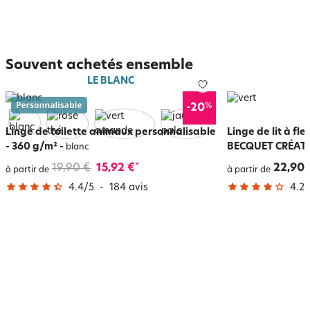
Souvent achetés ensemble
LE BLANC
%
-20
Linge de toilette animaux personnalisable
Linge de lit à fle
- 360 g/m²
-
BECQUET CRÉAT
blanc
19,90 €
15,92 €
22,90 
*
à partir de
à partir de
4.4
/
5
-
184
avis
4.2
/