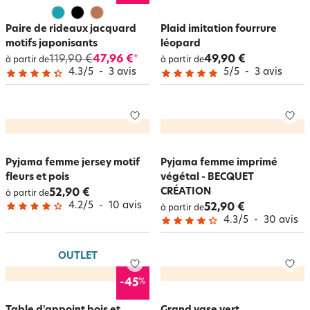
Paire de rideaux jacquard
Plaid imitation fourrure
motifs japonisants
léopard
119,90 €
47,96 €
49,90 €
*
à partir de
à partir de
4.3
/
5
-
3
avis
5
/
5
-
3
avis
Pyjama femme jersey motif
Pyjama femme imprimé
fleurs et pois
végétal - BECQUET
CRÉATION
52,90 €
à partir de
4.2
/
5
-
10
avis
52,90 €
à partir de
4.3
/
5
-
30
avis
OUTLET
%
-45