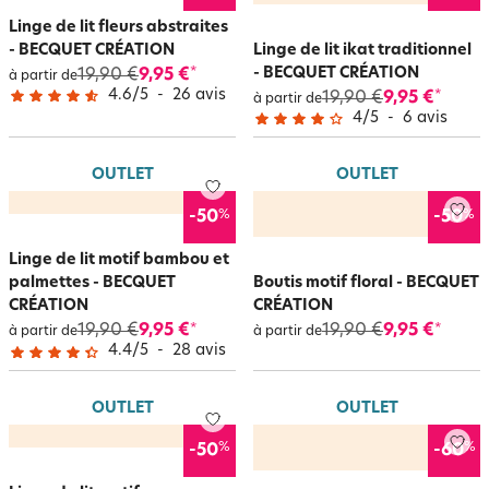
Linge de lit fleurs abstraites
- BECQUET CRÉATION
Linge de lit ikat traditionnel
- BECQUET CRÉATION
19,90 €
9,95 €
*
à partir de
4.6
/
5
-
26
avis
19,90 €
9,95 €
*
à partir de
4
/
5
-
6
avis
OUTLET
OUTLET
%
%
-50
-50
Linge de lit motif bambou et
palmettes - BECQUET
Boutis motif floral - BECQUET
CRÉATION
CRÉATION
19,90 €
9,95 €
19,90 €
9,95 €
*
*
à partir de
à partir de
4.4
/
5
-
28
avis
OUTLET
OUTLET
%
%
-50
-60