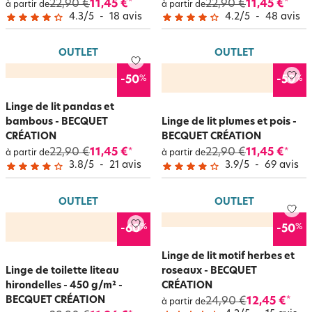
22,90 €
11,45 €
22,90 €
11,45 €
*
*
à partir de
à partir de
4.3
/
5
-
18
avis
4.2
/
5
-
48
avis
OUTLET
OUTLET
%
%
-50
-50
Linge de lit pandas et
bambous - BECQUET
Linge de lit plumes et pois -
CRÉATION
BECQUET CRÉATION
22,90 €
11,45 €
22,90 €
11,45 €
*
*
à partir de
à partir de
3.8
/
5
-
21
avis
3.9
/
5
-
69
avis
OUTLET
OUTLET
%
%
-60
-50
Linge de lit motif herbes et
Linge de toilette liteau
roseaux - BECQUET
hirondelles - 450 g/m² -
CRÉATION
BECQUET CRÉATION
24,90 €
12,45 €
*
à partir de