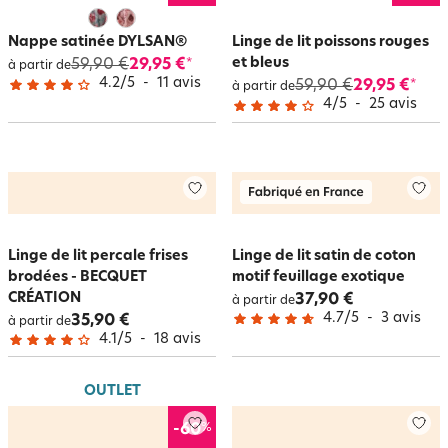
Nappe satinée DYLSAN®
Linge de lit poissons rouges
et bleus
59,90 €
29,95 €
*
à partir de
4.2
/
5
-
11
avis
59,90 €
29,95 €
*
à partir de
4
/
5
-
25
avis
Linge de lit percale frises
Linge de lit satin de coton
brodées - BECQUET
motif feuillage exotique
CRÉATION
37,90 €
à partir de
4.7
/
5
-
3
avis
35,90 €
à partir de
4.1
/
5
-
18
avis
OUTLET
%
-60