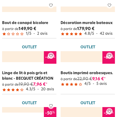
Bout de canapé bicolore
Décoration murale bateaux
149,90 €
179,90 €
à partir de
à partir de
1
/
5
-
2
avis
4.8
/
5
-
42
avis
OUTLET
OUTLET
%
%
-60
-60
Linge de lit à pois gris et
Boutis imprimé arabesques.
blanc - BECQUET CRÉATION
22,90 €
9,16 €
*
à partir de
4
/
5
-
5
avis
19,90 €
7,96 €
*
à partir de
4.3
/
5
-
20
avis
OUTLET
OUTLET
%
%
-50
-50