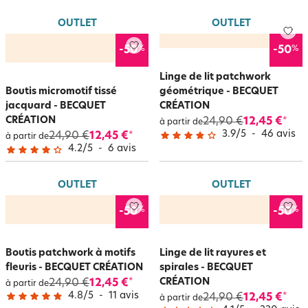
OUTLET
OUTLET
%
%
-50
-50
Linge de lit patchwork
Boutis micromotif tissé
géométrique - BECQUET
jacquard - BECQUET
CRÉATION
CRÉATION
24,90 €
12,45 €
*
à partir de
3.9
/
5
-
46
avis
24,90 €
12,45 €
*
à partir de
4.2
/
5
-
6
avis
OUTLET
OUTLET
%
%
-50
-50
Boutis patchwork à motifs
Linge de lit rayures et
fleuris - BECQUET CRÉATION
spirales - BECQUET
CRÉATION
24,90 €
12,45 €
*
à partir de
4.8
/
5
-
11
avis
24,90 €
12,45 €
*
à partir de