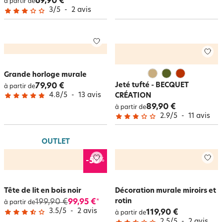
69,90 €
à partir de
3
/
5
-
2
avis
Grande horloge murale
Jeté tufté - BECQUET
79,90 €
à partir de
4.8
/
5
-
13
avis
CRÉATION
89,90 €
à partir de
2.9
/
5
-
11
avis
OUTLET
%
-50
Tête de lit en bois noir
Décoration murale miroirs et
rotin
199,90 €
99,95 €
*
à partir de
3.5
/
5
-
2
avis
119,90 €
à partir de
2.5
/
5
-
2
avis