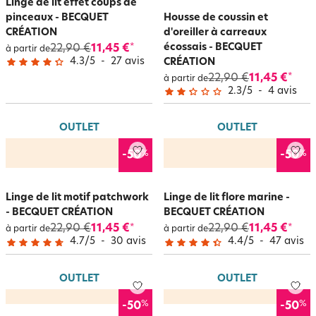
Linge de lit effet coups de
pinceaux - BECQUET
Housse de coussin et
CRÉATION
d'oreiller à carreaux
écossais - BECQUET
22,90 €
11,45 €
*
à partir de
4.3
/
5
-
27
avis
CRÉATION
22,90 €
11,45 €
*
à partir de
2.3
/
5
-
4
avis
OUTLET
OUTLET
%
%
-50
-50
Linge de lit motif patchwork
Linge de lit flore marine -
- BECQUET CRÉATION
BECQUET CRÉATION
22,90 €
11,45 €
22,90 €
11,45 €
*
*
à partir de
à partir de
4.7
/
5
-
30
avis
4.4
/
5
-
47
avis
OUTLET
OUTLET
%
%
-50
-50