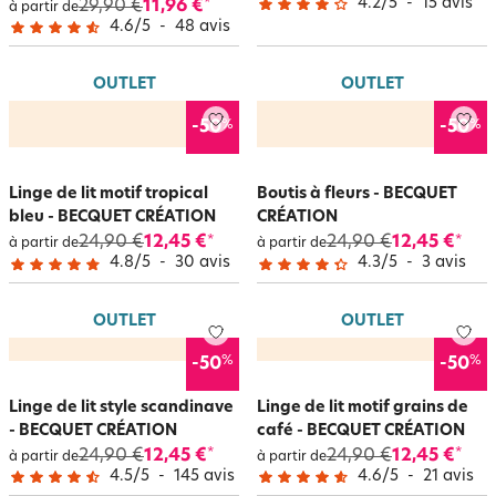
4.2
/
5
-
15
avis
29,90 €
11,96 €
*
à partir de
4.6
/
5
-
48
avis
OUTLET
OUTLET
%
%
-50
-50
Linge de lit motif tropical
Boutis à fleurs - BECQUET
bleu - BECQUET CRÉATION
CRÉATION
24,90 €
12,45 €
24,90 €
12,45 €
*
*
à partir de
à partir de
4.8
/
5
-
30
avis
4.3
/
5
-
3
avis
OUTLET
OUTLET
%
%
-50
-50
Linge de lit style scandinave
Linge de lit motif grains de
- BECQUET CRÉATION
café - BECQUET CRÉATION
24,90 €
12,45 €
24,90 €
12,45 €
*
*
à partir de
à partir de
4.5
/
5
-
145
avis
4.6
/
5
-
21
avis