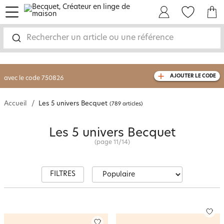
page 11 - Les 5 univers Becquet [ Becquet
menu
Mon Compte
Mes Favoris
Mon panie
-30% sur votre commande
dès 2 articles
achetés
Rechercher un article ou une référence
livraison GRATUITE
dès 110€ d'achat
(1)
avec le code
750826
AJOUTER LE CODE
Accueil
Les 5 univers Becquet
(789 articles)
Les 5 univers Becquet
(page
11
/
14
)
FILTRES