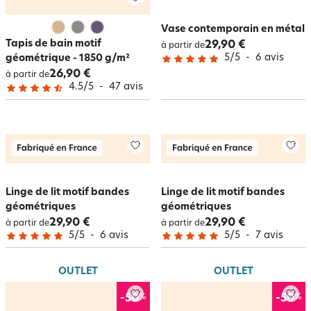
Vase contemporain en métal
Tapis de bain motif
29,90 €
à partir de
5
/
5
-
6
avis
géométrique - 1850 g/m²
26,90 €
à partir de
4.5
/
5
-
47
avis
Linge de lit motif bandes
Linge de lit motif bandes
géométriques
géométriques
29,90 €
29,90 €
à partir de
à partir de
5
/
5
-
6
avis
5
/
5
-
7
avis
OUTLET
OUTLET
%
%
-50
-50