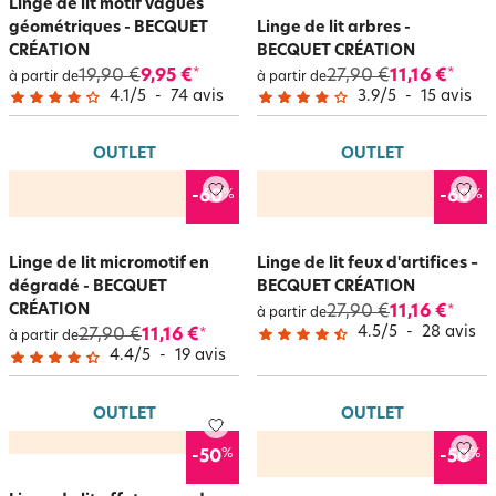
Linge de lit motif vagues
géométriques - BECQUET
Linge de lit arbres -
CRÉATION
BECQUET CRÉATION
19,90 €
9,95 €
27,90 €
11,16 €
*
*
à partir de
à partir de
4.1
/
5
-
74
avis
3.9
/
5
-
15
avis
OUTLET
OUTLET
%
%
-60
-60
Linge de lit micromotif en
Linge de lit feux d'artifices –
dégradé - BECQUET
BECQUET CRÉATION
CRÉATION
27,90 €
11,16 €
*
à partir de
4.5
/
5
-
28
avis
27,90 €
11,16 €
*
à partir de
4.4
/
5
-
19
avis
OUTLET
OUTLET
%
%
-50
-50