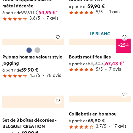
Table d'appoint bois et
Grand vase vert
métal décorée
59,90 €
à partir de
5
/
5
-
1
avis
99,90 €
54,95 €
*
à partir de
3.6
/
5
-
7
avis
LE BLANC
%
-25
Pyjama homme velours style
Boutis motif feuilles
jogging
89,90 €
67,43 €
*
à partir de
5
/
5
-
7
avis
59,90 €
à partir de
4.3
/
5
-
78
avis
Caillebotis en bambou
Set de 3 boîtes décorées -
69,90 €
à partir de
3.7
/
5
-
17
avis
BECQUET CRÉATION