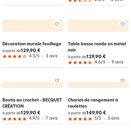
Décoration murale feuillage
Table basse ronde en métal
noir
129,90 €
à partir de
4.3
/
5
-
3
avis
129,90 €
à partir de
4.6
/
5
-
9
avis
Boutis au crochet - BECQUET
Chariot de rangement à
CRÉATION
roulettes
129,90 €
149,90 €
à partir de
à partir de
4.9
/
5
-
7
avis
5
/
5
-
3
avis