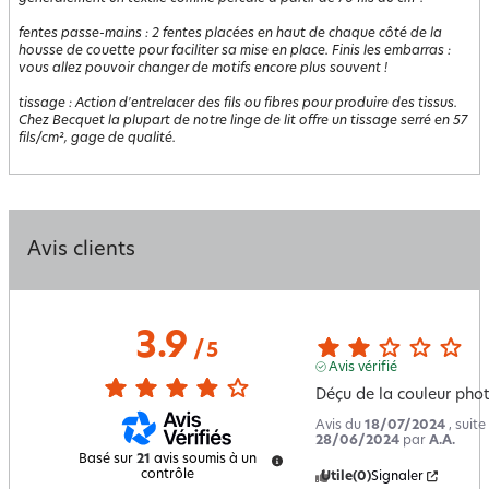
fentes passe-mains
:
2 fentes placées en haut de chaque côté de la
housse de couette pour faciliter sa mise en place. Finis les embarras :
vous allez pouvoir changer de motifs encore plus souvent !
tissage
:
Action d'entrelacer des fils ou fibres pour produire des tissus.
Chez Becquet la plupart de notre linge de lit offre un tissage serré en 57
fils/cm², gage de qualité.
Avis clients
3.9
/
5
Avis vérifié
Déçu de la couleur phot
Avis du
18/07/2024
, suit
28/06/2024
par
A.A.
Basé sur
21
avis soumis à un
contrôle
Utile
(0)
Signaler