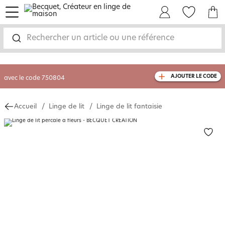
menu
Mon Compte
Mes Favoris
Mon panie
-35% sur votre commande
dès 2 articles
achetés
Rechercher un article ou une référence
livraison GRATUITE
dès 110€ d'achat
(1)
avec le code
750804
AJOUTER LE CODE
Accueil
Linge de lit
Linge de lit fantaisie