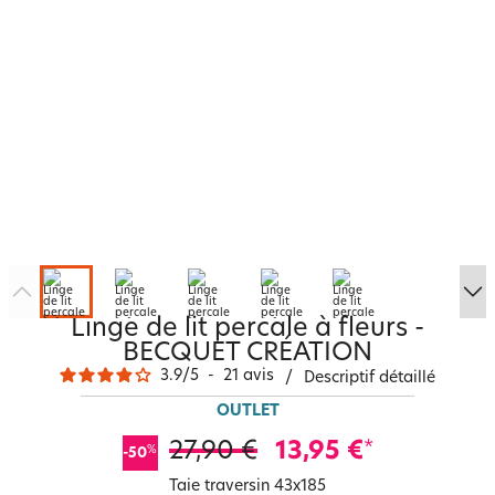
Linge de lit percale à fleurs -
BECQUET CRÉATION
3.9
/
5
-
21
avis
/
Descriptif détaillé
OUTLET
27,90 €
13,95 €
*
%
-50
Taie traversin 43x185