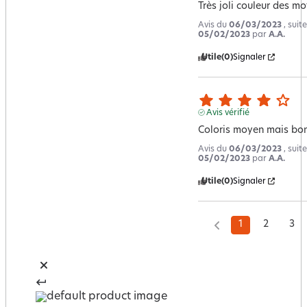
Très joli couleur des mot
Avis du
06/03/2023
, suit
05/02/2023
par
A.A.
Utile
(0)
Signaler
Avis vérifié
Coloris moyen mais bon
Avis du
06/03/2023
, suit
05/02/2023
par
A.A.
Utile
(0)
Signaler
1
2
3