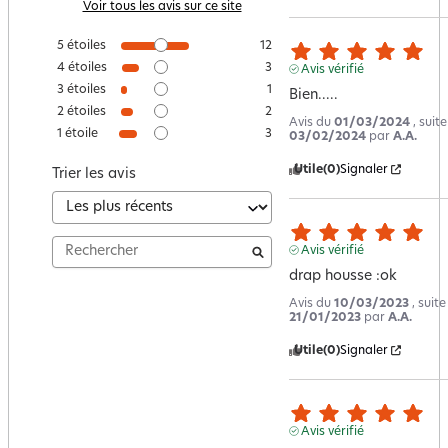
Voir tous les avis sur ce site
5
étoiles
12
4
étoiles
3
Avis vérifié
3
étoiles
1
Bien.....
2
étoiles
2
Avis du
01/03/2024
, suit
1
étoile
3
03/02/2024
par
A.A.
Utile
(0)
Signaler
Trier les avis
Avis vérifié
drap housse :ok
Avis du
10/03/2023
, suit
21/01/2023
par
A.A.
Utile
(0)
Signaler
Avis vérifié