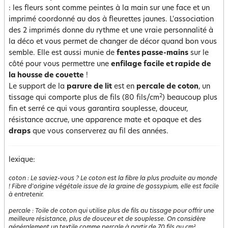
: les fleurs sont comme peintes à la main sur une face et un
imprimé coordonné au dos à fleurettes jaunes. L'association
des 2 imprimés donne du rythme et une vraie personnalité à
la déco et vous permet de changer de décor quand bon vous
semble. Elle est aussi munie de
fentes passe-mains
sur le
côté pour vous permettre une
enfilage facile et rapide de
la housse de couette
!
Le support de la
parure de lit
est en
percale de coton
, un
2
tissage qui comporte plus de fils (80 fils/cm
) beaucoup plus
fin et serré ce qui vous garantira souplesse, douceur,
résistance accrue, une apparence mate et opaque et des
draps
que vous conserverez au fil des années.
lexique:
coton
:
Le saviez-vous ? Le coton est la fibre la plus produite au monde
! Fibre d'origine végétale issue de la graine de gossypium, elle est facile
à entretenir.
percale
:
Toile de coton qui utilise plus de fils au tissage pour offrir une
meilleure résistance, plus de douceur et de souplesse. On considère
généralement un textile comme percale à partir de 70 fils au cm².