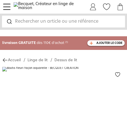
menu
Mon Compte
Mes Favoris
Mon panie
Rechercher un article ou une référence
-35% sur votre commande
dès 2 articles
achetés
livraison GRATUITE
dès 110€ d'achat
(1)
AJOUTER LE CODE
avec le code
750804
Accueil
Linge de lit
Dessus de lit