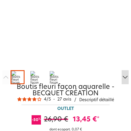
Boutis fleuri façon aquarelle -
BECQUET CRÉATION
4
/
5
-
27
avis
/
Descriptif détaillé
OUTLET
26,90 €
13,45 €
*
%
-50
dont ecopart.
0,07 €