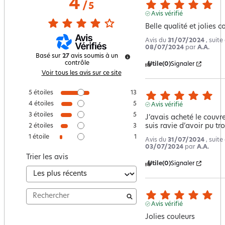
4
/
5
Avis vérifié
Belle qualité et jolies c
Avis du
31/07/2024
, suit
08/07/2024
par
A.A.
Basé sur
27
avis soumis à un
contrôle
Utile
(0)
Signaler
Voir tous les avis sur ce site
5
étoiles
13
4
étoiles
5
Avis vérifié
3
étoiles
5
J’avais acheté le couvre l
suis ravie d’avoir pu tr
2
étoiles
3
1
étoile
1
Avis du
31/07/2024
, suit
03/07/2024
par
A.A.
Trier les avis
Utile
(0)
Signaler
Avis vérifié
Jolies couleurs