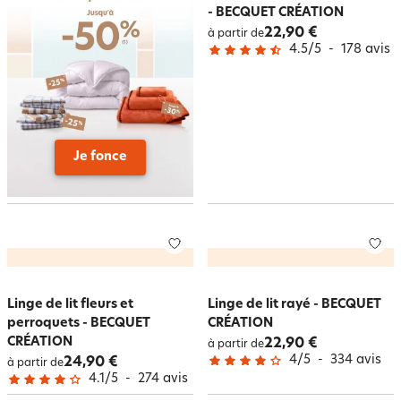
- BECQUET CRÉATION
22,90 €
à partir de
4.5
/
5
-
178
avis
Je fonce
Linge de lit fleurs et
Linge de lit rayé - BECQUET
perroquets - BECQUET
CRÉATION
CRÉATION
22,90 €
à partir de
4
/
5
-
334
avis
24,90 €
à partir de
4.1
/
5
-
274
avis