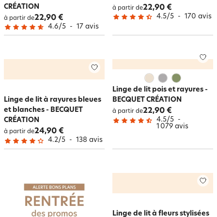
CRÉATION
22,90 €
à partir de
4.5
/
5
-
170
avis
22,90 €
à partir de
4.6
/
5
-
17
avis
Linge de lit pois et rayures -
Linge de lit à rayures bleues
BECQUET CRÉATION
et blanches - BECQUET
22,90 €
à partir de
4.5
/
5
-
CRÉATION
1 079
avis
24,90 €
à partir de
4.2
/
5
-
138
avis
Linge de lit à fleurs stylisées