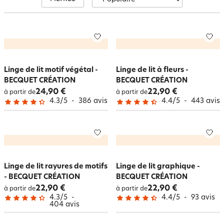
garantissant un confort optimal.
Linge de lit motif végétal -
Linge de lit à fleurs -
BECQUET CRÉATION
BECQUET CRÉATION
24,90 €
22,90 €
à partir de
à partir de
4.3
/
5
-
386
avis
4.4
/
5
-
443
avis
Linge de lit rayures de motifs
Linge de lit graphique -
- BECQUET CRÉATION
BECQUET CRÉATION
22,90 €
22,90 €
à partir de
à partir de
4.3
/
5
-
4.4
/
5
-
93
avis
404
avis