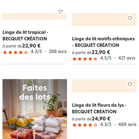
Linge de lit tropical -
BECQUET CRÉATION
Linge de lit motifs ethniques
- BECQUET CRÉATION
22,90 €
à partir de
4.3
/
5
-
288
avis
22,90 €
à partir de
4.5
/
5
-
421
avis
Linge de lit fleurs de lys -
BECQUET CRÉATION
24,90 €
à partir de
4.3
/
5
-
488
avis