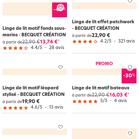
%
-40
Linge de lit effet patchwork
Linge de lit motif fonds sous-
- BECQUET CRÉATION
marins - BECQUET CRÉATION
22,90 €
à partir de
4.2
/
5
-
321
avis
22,90 €
13,74 €
*
à partir de
4.4
/
5
-
28
avis
PROMO
%
-30
Linge de lit motif léopard
Linge de lit motif bateaux
stylisé - BECQUET CRÉATION
22,90 €
16,03 €
*
à partir de
5
/
5
-
4
avis
19,90 €
à partir de
4.6
/
5
-
13
avis