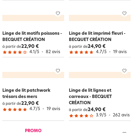
Linge de lit motifs poissons -
Linge de lit imprimé fleuri -
BECQUET CRÉATION
BECQUET CRÉATION
22,90 €
24,90 €
à partir de
à partir de
4.1
/
5
-
82
avis
4.7
/
5
-
19
avis
Linge de lit patchwork
Linge de lit lignes et
trésors des mers
carreaux - BECQUET
CRÉATION
22,90 €
à partir de
4.7
/
5
-
19
avis
24,90 €
à partir de
3.9
/
5
-
262
avis
PROMO