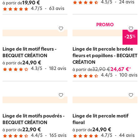
4.5
/
5
-
24
avis
19,90 €
à partir de
4.7
/
5
-
63
avis
PROMO
%
-25
Linge de lit motif fleurs -
Linge de lit percale brodée
BECQUET CRÉATION
fleurs et papillons - BECQUET
CRÉATION
24,90 €
à partir de
4.3
/
5
-
182
avis
32,90 €
24,67 €
*
à partir de
4.4
/
5
-
100
avis
Linge de lit motifs poudrés -
Linge de lit percale motif
BECQUET CRÉATION
floral
22,90 €
24,90 €
à partir de
à partir de
4.4
/
5
-
165
avis
4.7
/
5
-
44
avis