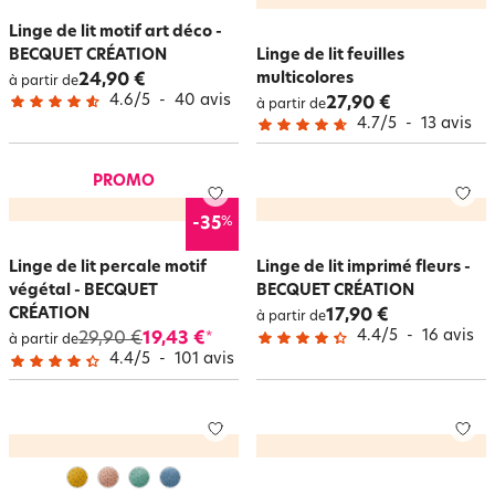
Linge de lit motif art déco -
BECQUET CRÉATION
Linge de lit feuilles
multicolores
24,90 €
à partir de
4.6
/
5
-
40
avis
27,90 €
à partir de
4.7
/
5
-
13
avis
PROMO
%
-35
Linge de lit percale motif
Linge de lit imprimé fleurs -
végétal - BECQUET
BECQUET CRÉATION
CRÉATION
17,90 €
à partir de
4.4
/
5
-
16
avis
29,90 €
19,43 €
*
à partir de
4.4
/
5
-
101
avis