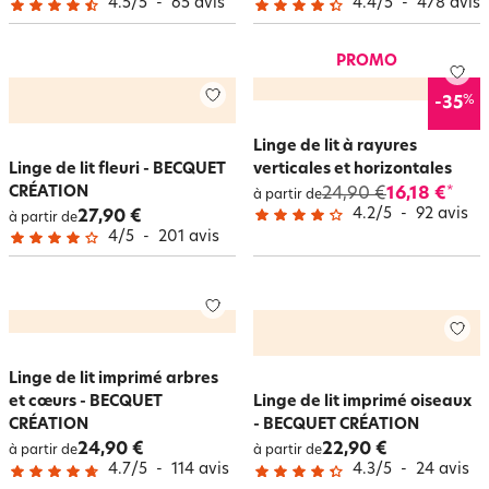
4.5
/
5
-
65
avis
4.4
/
5
-
478
avis
PROMO
%
-35
Linge de lit à rayures
Linge de lit fleuri - BECQUET
verticales et horizontales
CRÉATION
24,90 €
16,18 €
*
à partir de
4.2
/
5
-
92
avis
27,90 €
à partir de
4
/
5
-
201
avis
Linge de lit imprimé arbres
et cœurs - BECQUET
Linge de lit imprimé oiseaux
CRÉATION
- BECQUET CRÉATION
24,90 €
22,90 €
à partir de
à partir de
4.7
/
5
-
114
avis
4.3
/
5
-
24
avis