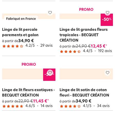
PROMO
%
-50
Linge de lit percale
Linge de lit grandes fleurs
parements et galon
tropicales - BECQUET
CRÉATION
34,90 €
à partir de
4.2
/
5
-
29
avis
24,90 €
12,45 €
*
à partir de
4.4
/
5
-
192
avis
PROMO
%
-50
Linge de lit fleurs exotiques -
Linge de lit satin de coton
BECQUET CRÉATION
fleuri - BECQUET CRÉATION
22,90 €
11,45 €
34,90 €
*
à partir de
à partir de
4.6
/
5
-
14
avis
4.1
/
5
-
34
avis