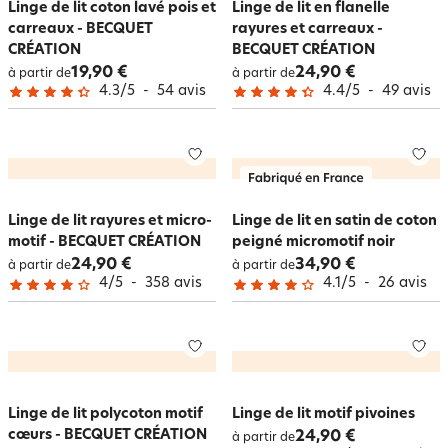
Linge de lit coton lavé pois et
Linge de lit en flanelle
carreaux - BECQUET
rayures et carreaux -
CRÉATION
BECQUET CRÉATION
19,90 €
24,90 €
à partir de
à partir de
4.3
/
5
-
54
avis
4.4
/
5
-
49
avis
Linge de lit rayures et micro-
Linge de lit en satin de coton
motif - BECQUET CRÉATION
peigné micromotif noir
24,90 €
34,90 €
à partir de
à partir de
4
/
5
-
358
avis
4.1
/
5
-
26
avis
Linge de lit polycoton motif
Linge de lit motif pivoines
cœurs - BECQUET CRÉATION
24,90 €
à partir de