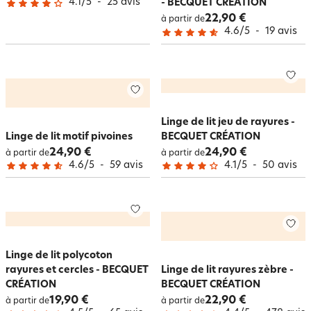
4.1
/
5
-
25
avis
- BECQUET CRÉATION
22,90 €
à partir de
4.6
/
5
-
19
avis
Linge de lit jeu de rayures -
Linge de lit motif pivoines
BECQUET CRÉATION
24,90 €
24,90 €
à partir de
à partir de
4.6
/
5
-
59
avis
4.1
/
5
-
50
avis
Linge de lit polycoton
rayures et cercles - BECQUET
Linge de lit rayures zèbre -
CRÉATION
BECQUET CRÉATION
19,90 €
22,90 €
à partir de
à partir de