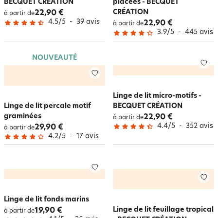
BECQUET CRÉATION
placées - BECQUET
CRÉATION
22,90 €
à partir de
4.5
/
5
-
39
avis
22,90 €
à partir de
3.9
/
5
-
445
avis
NOUVEAUTÉ
Linge de lit micro-motifs -
Linge de lit percale motif
BECQUET CRÉATION
graminées
22,90 €
à partir de
4.4
/
5
-
352
avis
29,90 €
à partir de
4.2
/
5
-
17
avis
Linge de lit fonds marins
Linge de lit feuillage tropical
19,90 €
à partir de