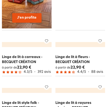
J'en profite
Linge de lit à carreaux -
Linge de lit à fleurs -
BECQUET CRÉATION
BECQUET CRÉATION
22,90 €
22,90 €
à partir de
à partir de
4.3
/
5
-
392
avis
4.4
/
5
-
88
avis
Linge de lit style folk -
Linge de lit à rayures