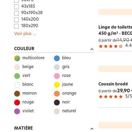
50x70
43x185
90x190x28
140x200
180x290
Linge de toilett
450 g/m² - BE
Voir plus
…
14,90 
à partir de
4.4
COULEUR
multicolore
bleu
beige
gris
vert
rose
Coussin brodé
blanc
jaune
29,90 
à partir de
marron
orange
5
/
rouge
noir
violet
naturel
MATIÈRE