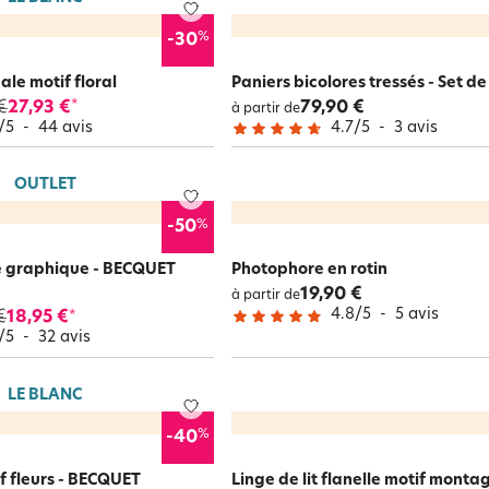
%
-30
ale motif floral
Paniers bicolores tressés - Set de
€
27,93 €
79,90 €
*
à partir de
/
5
-
44
avis
4.7
/
5
-
3
avis
OUTLET
%
-50
yle graphique - BECQUET
Photophore en rotin
19,90 €
à partir de
4.8
/
5
-
5
avis
€
18,95 €
*
/
5
-
32
avis
LE BLANC
%
-40
if fleurs - BECQUET
Linge de lit flanelle motif monta