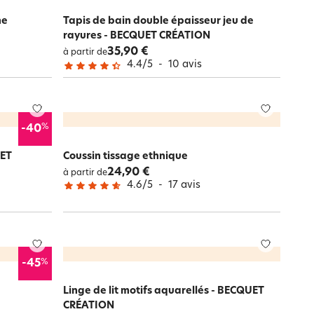
ne
Tapis de bain double épaisseur jeu de
rayures - BECQUET CRÉATION
35,90 €
à partir de
4.4
/
5
-
10
avis
%
-40
UET
Coussin tissage ethnique
24,90 €
à partir de
4.6
/
5
-
17
avis
%
-45
Linge de lit motifs aquarellés - BECQUET
CRÉATION