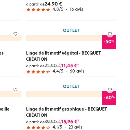
24,90 €
à partir de
4.8
/
5
-
16
avis
OUTLET
%
-50
es
Linge de lit motif végétal - BECQUET
CRÉATION
22,90 €
11,45 €
*
à partir de
4.4
/
5
-
60
avis
OUTLET
%
-60
eille
Linge de lit motif graphique - BECQUET
CRÉATION
39,90 €
15,96 €
*
à partir de
4.1
/
5
-
23
avis