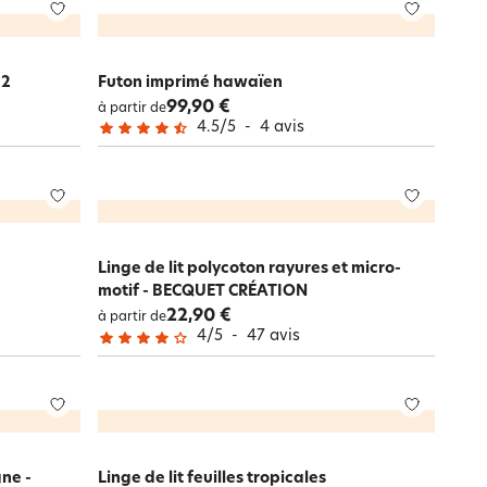
 2
Futon imprimé hawaïen
99,90 €
à partir de
4.5
/
5
-
4
avis
Linge de lit polycoton rayures et micro-
motif - BECQUET CRÉATION
22,90 €
à partir de
4
/
5
-
47
avis
gne -
Linge de lit feuilles tropicales