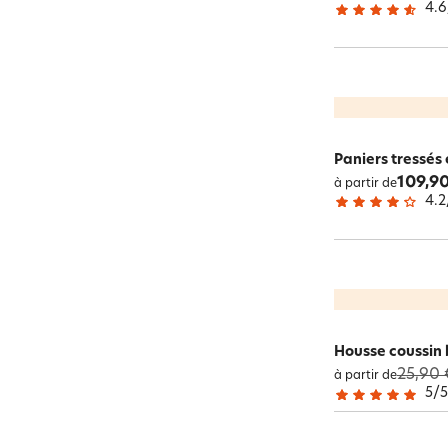
4.6
Paniers tressés 
109,90
à partir de
4.2
Housse coussin 
25,90 
à partir de
5
/