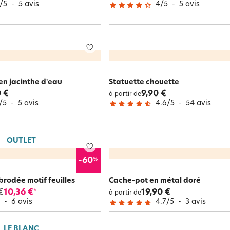
/
5
-
5
avis
4
/
5
-
5
avis
en jacinthe d'eau
Statuette chouette
 €
9,90 €
à partir de
/
5
-
5
avis
4.6
/
5
-
54
avis
OUTLET
%
-60
brodée motif feuilles
Cache-pot en métal doré
€
10,36 €
19,90 €
*
à partir de
5
-
6
avis
4.7
/
5
-
3
avis
LE BLANC