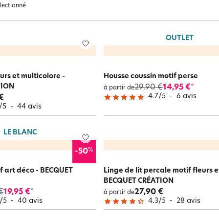
Happy Becquet : 60 ans
E-Carte Cadeau
Happy Becquet : 60 ans
Happy Becquet : 60 ans
Guide conseils linge de lit
Catalogue interactif
électionné
Catalogue interactif
Happy Becquet : 60 ans
Catalogue interactif
Catalogue interactif
OUTLET jusqu'à -70%
Catalogue interactif
E-Carte Cadeau
OUTLET
Happy Becquet : 60 ans
e et
Ailleu
Catalogue interactif
ns
Nature et saisons
Féminité et poésie
autre
eurs et multicolore -
Housse coussin motif perse
TION
29,90 €
14,95 €
*
à partir de
4.7
/
5
-
6
avis
€
/
5
-
44
avis
LE BLANC
%
-50
if art déco - BECQUET
Linge de lit percale motif fleurs 
BECQUET CRÉATION
€
19,95 €
27,90 €
*
à partir de
/
5
-
40
avis
4.3
/
5
-
28
avis