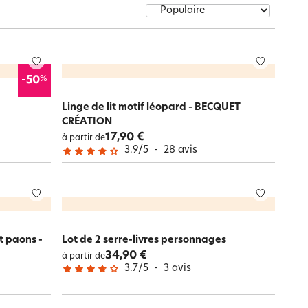
Notre marque Lauréat
rs et
%
-50
ment
La gaze de coton
Linge de lit motif léopard - BECQUET
CRÉATION
17,90 €
à partir de
3.9
/
5
-
28
avis
et paons -
Lot de 2 serre-livres personnages
34,90 €
à partir de
3.7
/
5
-
3
avis