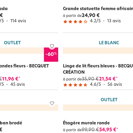
nada
Grande statuette femme africai
 €
24,90 €
à partir de
/
5
-
114
avis
4.2
/
5
-
13
avis
OUTLET
LE BLANC
%
-60
grandes fleurs - BECQUET
Linge de lit fleurs bleues - BECQ
CRÉATION
€
11,96 €
35,90 €
21,54 €
*
*
à partir de
/
5
-
45
avis
4.6
/
5
-
56
avis
OUTLET
uban brodé
Étagère murale ronde
€
99,90 €
54,95 €
*
à partir de