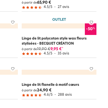
65,90 €
à partir de
4.5
/
5
-
27
avis
OUTLET
%
-50
Linge de lit polycoton style wax fleurs
stylisées - BECQUET CRÉATION
19,90 €
9,95 €
*
à partir de
4.5
/
5
-
35
avis
Linge de lit flanelle à motif cœurs
24,90 €
à partir de
4.6
/
5
-
288
avis