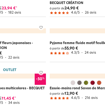
BECQUET CRÉATION
€
23,94 €
24,90 €
*
à partir de
/
5
-
182
avis
4.6
/
5
-
26
avis
if fleurs japonaises -
Pyjama femme fluide motif feuill
TION
55,90 €
à partir de
4.3
/
5
-
24
avis
€
/
5
-
22
avis
OUTLET
%
-50
gues multicolores - BECQUET
Essuie-mains rond Savon de Mars
12,90 €
à partir de
4.6
/
5
-
216
avis
€
11,45 €
*
/
5
-
34
avis