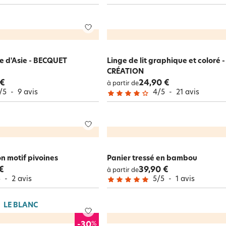
e d'Asie - BECQUET
Linge de lit graphique et coloré
CRÉATION
 €
24,90 €
à partir de
/
5
-
9
avis
4
/
5
-
21
avis
n motif pivoines
Panier tressé en bambou
€
39,90 €
à partir de
5
-
2
avis
5
/
5
-
1
avis
LE BLANC
%
-30