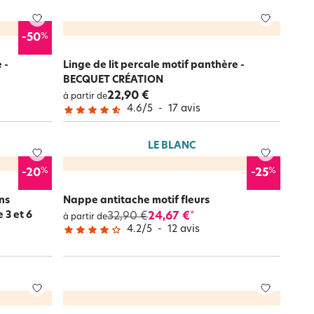
%
-50
 -
Linge de lit percale motif panthère -
BECQUET CRÉATION
22,90 €
à partir de
4.6
/
5
-
17
avis
LE BLANC
%
%
-20
-25
ns
Nappe antitache motif fleurs
 3 et 6
32,90 €
24,67 €
*
à partir de
4.2
/
5
-
12
avis