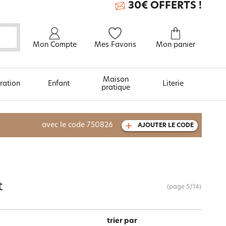
30€ OFFERTS !
Mon Compte
Mes Favoris
Mon panier
Maison
ration
Enfant
Literie
pratique
À découvrir aussi
avec le code
750826
AJOUTER LE CODE
Carte cadeau
t
(page
5
/
14
)
trier par