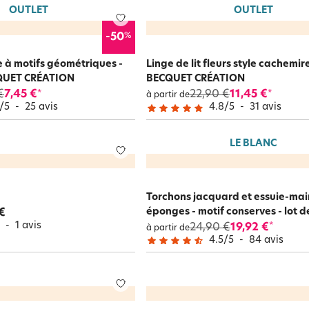
OUTLET
OUTLET
%
-50
e à motifs géométriques -
Linge de lit fleurs style cachemire
CQUET CRÉATION
BECQUET CRÉATION
€
7,45 €
22,90 €
11,45 €
*
*
à partir de
/
5
-
25
avis
4.8
/
5
-
31
avis
LE BLANC
Torchons jacquard et essuie-mai
éponges - motif conserves - lot de
€
5
-
1
avis
24,90 €
19,92 €
*
à partir de
4.5
/
5
-
84
avis