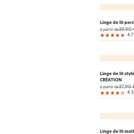
Linge de lit perc
39,90 
à partir de
4.7
Linge de lit st
CRÉATION
37,90 
à partir de
4.3
Linge de lit mot