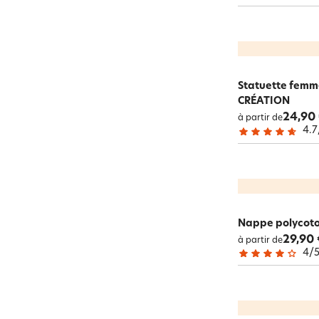
Statuette femm
CRÉATION
24,90
à partir de
4.7
Nappe polycoto
29,90 
à partir de
4
/