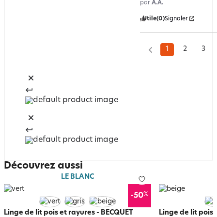
par
A.A.
Utile
(0)
Signaler
1
2
3
Découvrez aussi
LE BLANC
%
-50
Linge de lit pois et rayures - BECQUET
Linge de lit pois