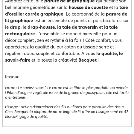
Adoptez cette jolie
parure de lit graphique
qui décline son
bel imprimé géométrique sur la
housse de couette
et la
taie
d'oreiller carrée graphique
. Le coordonné de la
parure de
lit graphique
est un ensemble de points et pois bicolores sur
le
drap
, le
drap-housse
, la
taie de traversin
et la
taie
rectangulaire
. L'ensemble se marie à merveille pour un
décor complet , zen et rythmé à la fois ! Côté confort, vous
apprécierez la qualité du pur coton au tissage serré et
régulier : doux, souple et confortable. À vous
la qualité, le
savoir-faire
et la toute la créativité
Becquet
!
lexique:
coton
:
Le saviez-vous ? Le coton est la fibre la plus produite au monde
! Fibre d'origine végétale issue de la graine de gossypium, elle est facile
à entretenir.
tissage
:
Action d'entrelacer des fils ou fibres pour produire des tissus.
Chez Becquet la plupart de notre linge de lit offre un tissage serré en 57
fils/cm², gage de qualité.