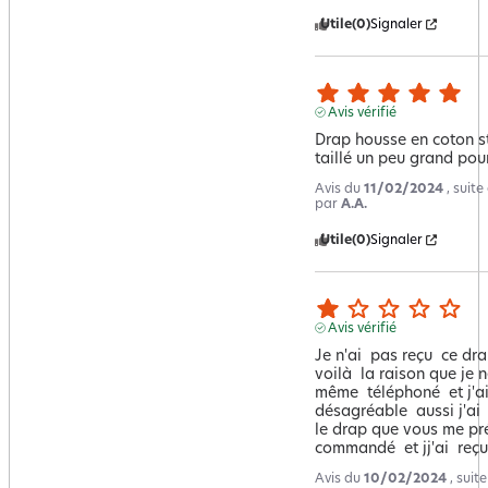
Utile
(0)
Signaler
Avis vérifié
Drap housse en coton st
taillé un peu grand pou
Avis du
11/02/2024
, suit
par
A.A.
Utile
(0)
Signaler
Avis vérifié
Je n'ai  pas reçu  ce drap
voilà  la raison que je ne
même  téléphoné  et j'ai
désagréable  aussi j'ai
le drap que vous me prése
commandé  et jj'ai  reçu
Avis du
10/02/2024
, suit