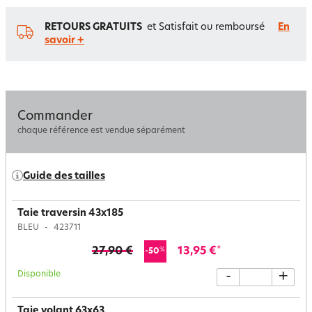
RETOURS GRATUITS
et Satisfait ou remboursé
En
savoir +
Commander
chaque référence est vendue séparément
Guide des tailles
Taie traversin 43x185
BLEU
423711
27,90 €
13,95 €
*
%
-50
Disponible
-
+
Taie volant 63x63