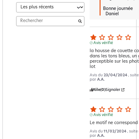
Bonne journée 

  Daniel
Avis vérifié
la housse de couette com
dans les tons bleus, un 
perceptible sur les phot
lot
Avis du
23/04/2024
, suit
par
A.A.
Utile
(0)
Signaler
Avis vérifié
Le motif ne correspond
Avis du
11/02/2024
, suit
par
A.A.