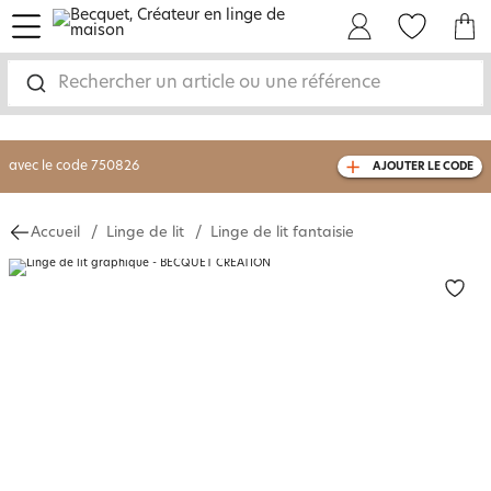
menu
Mon Compte
Mes Favoris
Mon panie
-30% sur votre commande
dès 2 articles
achetés
Rechercher un article ou une référence
livraison GRATUITE
dès 110€ d'achat
(1)
avec le code
750826
AJOUTER LE CODE
Accueil
Linge de lit
Linge de lit fantaisie