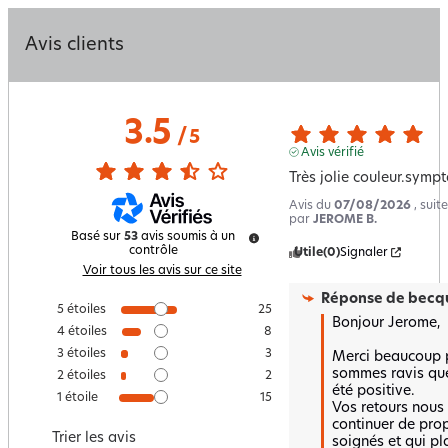
Avis clients
3.5
/
5
Avis vérifié
Très jolie couleur.symp
Avis du
07/08/2026
, sui
par
JEROME B.
Basé sur
53
avis soumis à un
contrôle
Utile
(0)
Signaler
Voir tous les avis sur ce site
Réponse de
becqu
5
étoiles
25
Bonjour Jerome,

4
étoiles
8
3
étoiles
3
Merci beaucoup p
sommes ravis que 
2
étoiles
2
été positive.  

1
étoile
15
Vos retours nous
continuer de prop
Trier les avis
soignés et qui plai