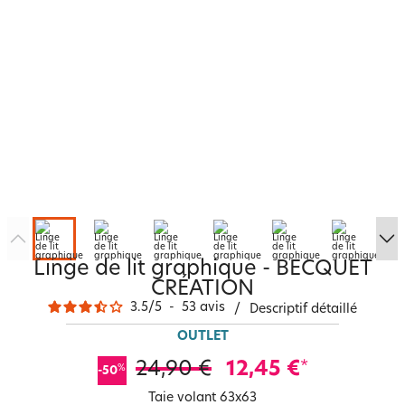
Linge de lit graphique - BECQUET
CRÉATION
3.5
/
5
-
53
avis
/
Descriptif détaillé
OUTLET
24,90 €
12,45 €
*
%
-50
Taie volant 63x63