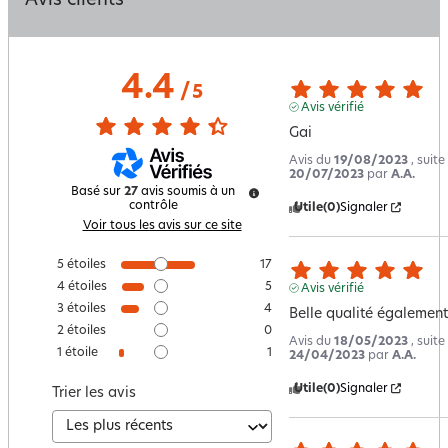
Avis clients
4.4
/
5
Avis vérifié
Gai
Avis du
19/08/2023
, suit
20/07/2023
par
A.A.
Basé sur
27
avis soumis à un
contrôle
Utile
(0)
Signaler
Voir tous les avis sur ce site
5
étoiles
17
4
étoiles
5
Avis vérifié
3
étoiles
4
Belle qualité également
2
étoiles
0
Avis du
18/05/2023
, suit
1
étoile
1
24/04/2023
par
A.A.
Utile
(0)
Signaler
Trier les avis