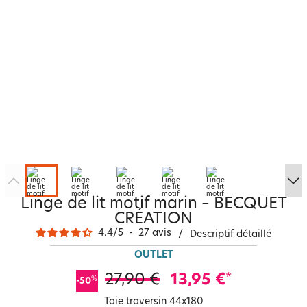
Linge de lit motif marin – BECQUET
CRÉATION
4.4
/
5
-
27
avis
/
Descriptif détaillé
OUTLET
27,90 €
13,95 €
*
%
-50
Taie traversin 44x180