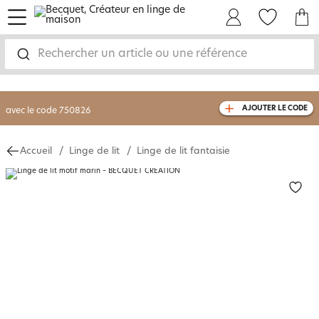
menu
Mon Compte
Mes Favoris
Mon panie
-30% sur votre commande
dès 2 articles
achetés
Rechercher un article ou une référence
livraison GRATUITE
dès 110€ d'achat
(1)
avec le code
750826
AJOUTER LE CODE
Accueil
Linge de lit
Linge de lit fantaisie