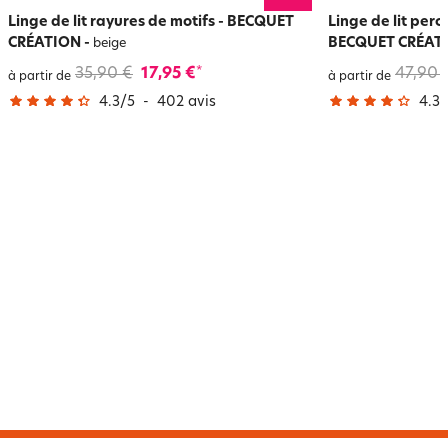
Linge de lit rayures de motifs - BECQUET
Linge de lit perc
CRÉATION
-
BECQUET CRÉAT
beige
35,90 €
17,95 €
47,90 
*
à partir de
à partir de
4.3
/
5
-
402
avis
4.3
/