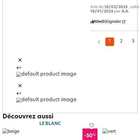
Avis du
25/02/2023
, suit
18/01/2023
par
A.A.
Utile
(0)
Signaler
1
2
3
Découvrez aussi
LE BLANC
%
-50