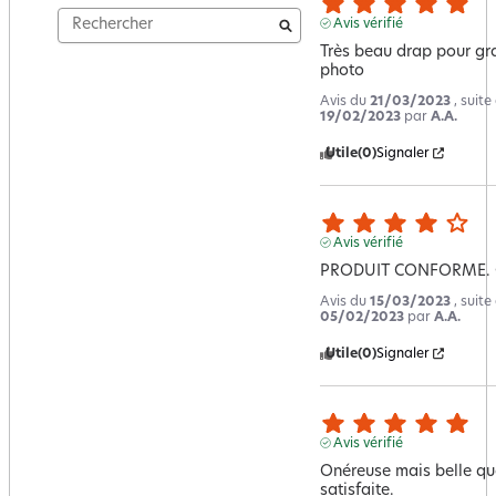
Avis vérifié
Très beau drap pour gra
photo
Avis du
21/03/2023
, suit
19/02/2023
par
A.A.
Utile
(0)
Signaler
Avis vérifié
PRODUIT CONFORME. Q
Avis du
15/03/2023
, suit
05/02/2023
par
A.A.
Utile
(0)
Signaler
Avis vérifié
Onéreuse mais belle qual
satisfaite.