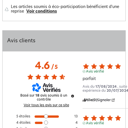
Les articles soumis à éco-participation bénéficient d'une
reprise
Voir conditions
Avis clients
4.6
/
5
Avis vérifié
parfait
Avis du
17/08/2024
, suite
expérience du
20/07/202
Basé sur
18
avis soumis à un
contrôle
Utile
(0)
Signaler
Voir tous les avis sur ce site
5
étoiles
13
4
étoiles
4
Avis vérifié