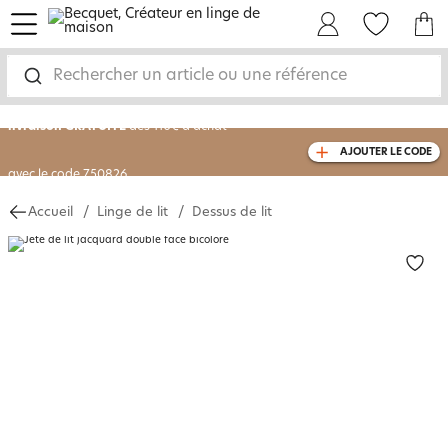
menu
Mon Compte
Mes Favoris
Mon panie
-30% sur votre commande
dès 2 articles
achetés
Rechercher un article ou une référence
livraison GRATUITE
dès 110€ d'achat
(1)
AJOUTER LE CODE
avec le code
750826
Accueil
Linge de lit
Dessus de lit