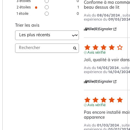
3
étoiles
0
Conforme à ma command
beau dessus de lit
2
étoiles
1
1
étoile
0
Avis du
08/06/2024
, suit
expérience du
09/05/202
Trier les avis
Utile
(0)
Signaler
Avis vérifié
Joli, qualité à voir dan
Avis du
14/05/2024
, suit
expérience du
16/04/202
Utile
(0)
Signaler
Avis vérifié
Pas encore installé mais
apparence
Avis du
01/03/2024
, suit
expérience du
05/02/202