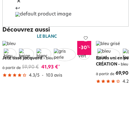
Découvrez aussi
LE BLANC
%
-30
Jeté tissé jacquard
-
Boutis uni en pu
bleu
CRÉATION
-
bleu g
59,90 €
41,93 €
*
à partir de
69,90 
à partir de
4.3
/
5
-
103
avis
4.2
/