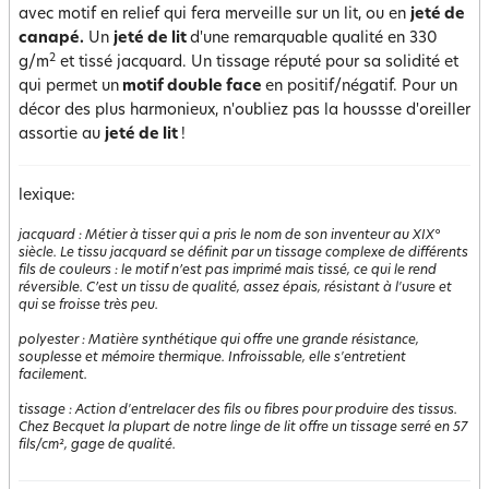
avec motif en relief qui fera merveille sur un lit, ou en
jeté de
canapé.
Un
jeté de lit
d'une remarquable qualité en 330
2
g/m
et tissé jacquard. Un tissage réputé pour sa solidité et
qui permet un
motif double face
en positif/négatif. Pour un
décor des plus harmonieux, n'oubliez pas la houssse d'oreiller
assortie au
jeté de lit
!
lexique:
jacquard
:
Métier à tisser qui a pris le nom de son inventeur au XIX°
siècle. Le tissu jacquard se définit par un tissage complexe de différents
fils de couleurs : le motif n’est pas imprimé mais tissé, ce qui le rend
réversible. C’est un tissu de qualité, assez épais, résistant à l'usure et
qui se froisse très peu.
polyester
:
Matière synthétique qui offre une grande résistance,
souplesse et mémoire thermique. Infroissable, elle s'entretient
facilement.
tissage
:
Action d'entrelacer des fils ou fibres pour produire des tissus.
Chez Becquet la plupart de notre linge de lit offre un tissage serré en 57
fils/cm², gage de qualité.