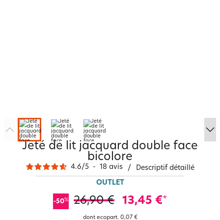
Jeté de lit jacquard double face
bicolore
4.6
/
5
-
18
avis
/
Descriptif détaillé
OUTLET
26,90 €
13,45 €
*
%
-50
dont ecopart.
0,07 €