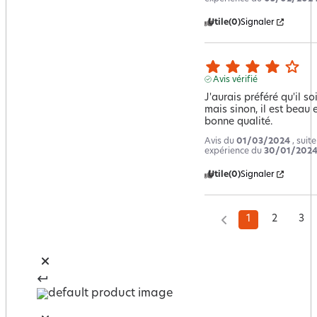
Utile
(0)
Signaler
Avis vérifié
J'aurais préféré qu'il soi
mais sinon, il est beau et
bonne qualité.
Avis du
01/03/2024
, suit
expérience du
30/01/202
Utile
(0)
Signaler
1
2
3