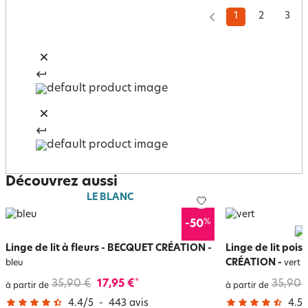
1
2
3
Découvrez aussi
LE BLANC
%
-50
Linge de lit à fleurs - BECQUET CRÉATION
-
Linge de lit pois
CRÉATION
-
bleu
vert
35,90 €
17,95 €
35,90 
*
à partir de
à partir de
4.4
/
5
-
443
avis
4.5
/