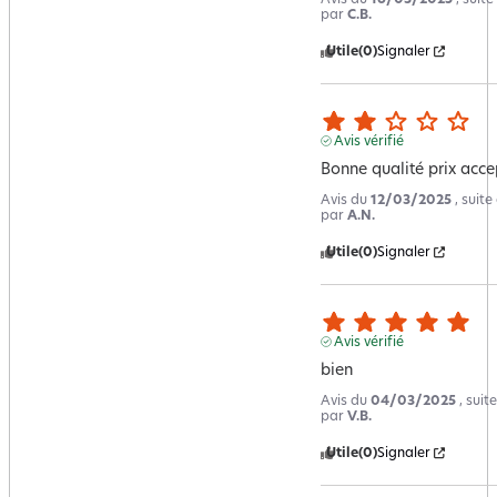
par
C.B.
Utile
(0)
Signaler
Avis vérifié
Bonne qualité prix acc
Avis du
12/03/2025
, suit
par
A.N.
Utile
(0)
Signaler
Avis vérifié
bien
Avis du
04/03/2025
, sui
par
V.B.
Utile
(0)
Signaler