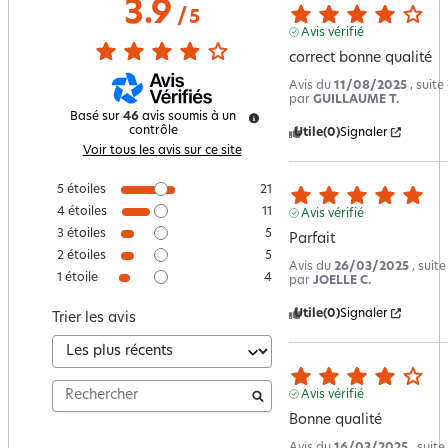
3.9
/
5
Avis vérifié
correct bonne qualité
Avis du
11/08/2025
, suit
par
GUILLAUME T.
Basé sur
46
avis soumis à un
contrôle
Utile
(0)
Signaler
Voir tous les avis sur ce site
5
étoiles
21
4
étoiles
11
Avis vérifié
3
étoiles
5
Parfait
2
étoiles
5
Avis du
26/03/2025
, suit
1
étoile
4
par
JOELLE C.
Utile
(0)
Signaler
Trier les avis
Avis vérifié
Bonne qualité
Avis du
16/03/2025
, suit