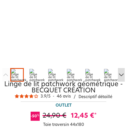
Linge de lit patchwork géométrique -
BECQUET CRÉATION
3.9
/
5
-
46
avis
/
Descriptif détaillé
OUTLET
24,90 €
12,45 €
*
%
-50
Taie traversin 44x180