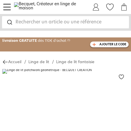
menu
Mon Compte
Mes Favoris
Mon panie
-30% sur votre commande
dès 2 articles
Rechercher un article ou une référence
achetés
livraison GRATUITE
dès 110€ d'achat
(1)
AJOUTER LE CODE
avec le code
750826
Accueil
Linge de lit
Linge de lit fantaisie