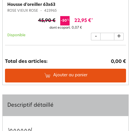
Housse d'oreiller 63x63
ROSE VIEUX ROSE
423965
45,90 €
22,95 €
*
%
-50
dont ecopart.
0,07 €
Disponible
-
+
Total des articles:
0,00 €
Ajouter au panier
Descriptif détaillé