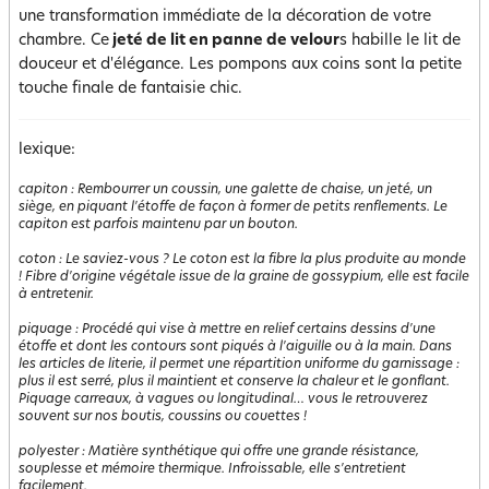
une transformation immédiate de la décoration de votre
chambre. Ce
jeté de lit en panne de velour
s habille le lit de
douceur et d'élégance. Les pompons aux coins sont la petite
touche finale de fantaisie chic.
lexique:
capiton
:
Rembourrer un coussin, une galette de chaise, un jeté, un
siège, en piquant l'étoffe de façon à former de petits renflements. Le
capiton est parfois maintenu par un bouton.
coton
:
Le saviez-vous ? Le coton est la fibre la plus produite au monde
! Fibre d'origine végétale issue de la graine de gossypium, elle est facile
à entretenir.
piquage
:
Procédé qui vise à mettre en relief certains dessins d'une
étoffe et dont les contours sont piqués à l'aiguille ou à la main. Dans
les articles de literie, il permet une répartition uniforme du garnissage :
plus il est serré, plus il maintient et conserve la chaleur et le gonflant.
Piquage carreaux, à vagues ou longitudinal… vous le retrouverez
souvent sur nos boutis, coussins ou couettes !
polyester
:
Matière synthétique qui offre une grande résistance,
souplesse et mémoire thermique. Infroissable, elle s'entretient
facilement.