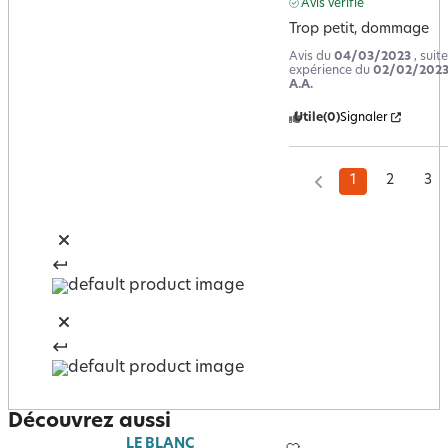
Avis vérifié
Trop petit, dommage
Avis du
04/03/2023
, suit
expérience du
02/02/202
A.A.
Utile
(0)
Signaler
1
2
3
Découvrez aussi
LE BLANC