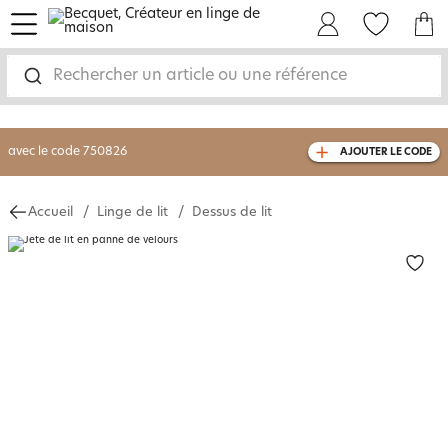
menu
Mon Compte
Mes Favoris
Mon panie
-30% sur votre commande
dès 2 articles
achetés
Rechercher un article ou une référence
livraison GRATUITE
dès 110€ d'achat
(1)
avec le code
750826
AJOUTER LE CODE
Accueil
Linge de lit
Dessus de lit