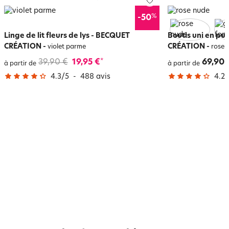
%
-50
Linge de lit fleurs de lys - BECQUET
Boutis uni en pu
CRÉATION
-
CRÉATION
-
violet parme
rose 
39,90 €
19,95 €
69,90 
*
à partir de
à partir de
4.3
/
5
-
488
avis
4.2
/