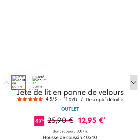
Jeté de lit en panne de velours
4.5
/
5
-
11
avis
/
Descriptif détaillé
OUTLET
25,90 €
12,95 €
*
%
-50
dont ecopart.
0,07 €
Housse de coussin 40x40