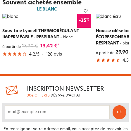
Souvent achetés ensemble
LE BLANC
%
-25
Sous-taie Lyocell THERMORÉGULANT -
Housse alèse bo
IMPERMÉABLE - RESPIRANT
-
ÉCORESPONSABLE
blanc
RESPIRANT
-
blan
17,90 €
13,42 €
*
à partir de
29,90 
à partir de
4.2
/
5
-
128
avis
4.5
/
INSCRIPTION NEWSLETTER
30€ OFFERTS
DÈS 99€ D'ACHAT
ok
email
En renseignant votre adresse email, vous acceptez de recevoir les