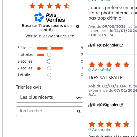
Avis vérifié
j aurais préférée un peu 
claire photo internet cou
pas trop définie
Basé sur
11
avis soumis à un
Avis du
09/03/2026
, suit
contrôle
expérience du
24/01/2026
CHRISTINE M.
Voir tous les avis sur ce site
Utile
(0)
Signaler
5
étoiles
8
4
étoiles
2
3
étoiles
0
2
étoiles
1
Avis vérifié
1
étoile
0
TRES SATISFAITE
Avis du
02/03/2024
, suit
Trier les avis
expérience du
07/02/202
A.A.
Utile
(0)
Signaler
Avis vérifié