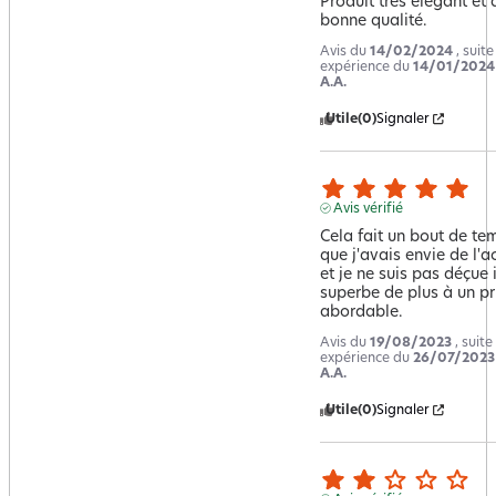
Produit très élégant et d
bonne qualité.
Avis du
14/02/2024
, suit
expérience du
14/01/2024
A.A.
Utile
(0)
Signaler
Avis vérifié
Cela fait un bout de tem
que j'avais envie de l'ac
et je ne suis pas déçue il
superbe de plus à un pri
abordable.
Avis du
19/08/2023
, suite
expérience du
26/07/2023
A.A.
Utile
(0)
Signaler