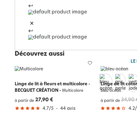
Découvrez aussi
LE
Linge de lit à fleurs et multicolore -
Linge de lit coto
BECQUET CRÉATION
-
Multicolore
bleu océan
27,90 €
34,90 
à partir de
à partir de
4.7
/
5
-
44
avis
4.2
/