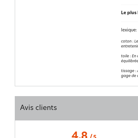
Le plus
lexique:
coton
:
Le
entretenir
toile
:
En 
équilibrée
tissage
:
gage de q
Avis clients
4.8
/
5