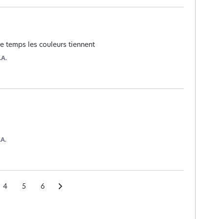
le temps les couleurs tiennent
.A.
.A.
4
5
6