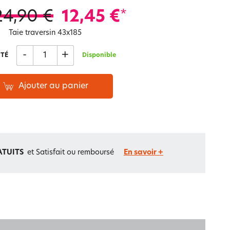
Notre marque Lauréat
24,90 €
12,45 €
*
Taie traversin 43x185
-
+
rs et
TÉ
Disponible
ment
La gaze de coton
Ajouter au panier
ATUITS
et Satisfait ou remboursé
En savoir +