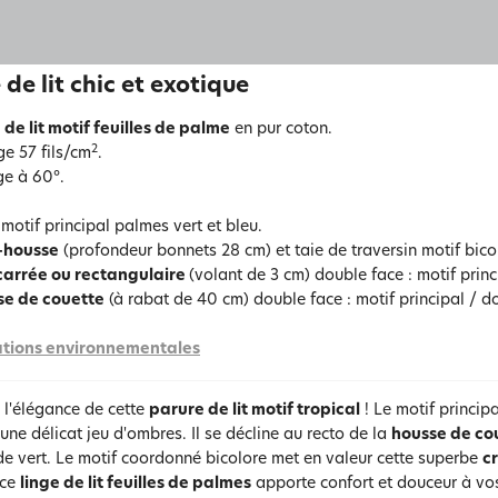
 de lit chic et exotique
 de lit motif feuilles de palme
en pur coton.
2
ge 57 fils/cm
.
e à 60°.
motif principal palmes vert et bleu.
-housse
(profondeur bonnets 28 cm) et taie de traversin motif bic
carrée ou rectangulaire
(volant de 3 cm) double face : motif prin
se de couette
(à rabat de 40 cm) double face : motif principal / 
tions environnementales
 l'élégance de cette
parure de lit motif tropical
! Le motif princip
une délicat jeu d'ombres. Il se décline au recto de la
housse de cou
de vert. Le motif coordonné bicolore met en valeur cette superbe
c
 ce
linge de lit feuilles de palmes
apporte confort et douceur à vos