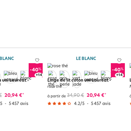
 BLANC
LE BLANC
%
%
-40
-40
+
18
+
18
n uni Lauréat
-
Linge de lit coton uni Lauréat
-
rose thé
€
20,94 €
34,90 €
20,94 €
*
*
à partir de
5
-
5 457
avis
4.2
/
5
-
5 457
avis