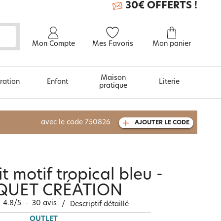
30€ OFFERTS !
Mon Compte
Mes Favoris
Mon panier
Maison
ration
Enfant
Literie
pratique
À découvrir aussi
avec le code
750826
AJOUTER LE CODE
Carte cadeau
it motif tropical bleu -
QUET CRÉATION
4.8
/
5
-
30
avis
/
Descriptif détaillé
OUTLET