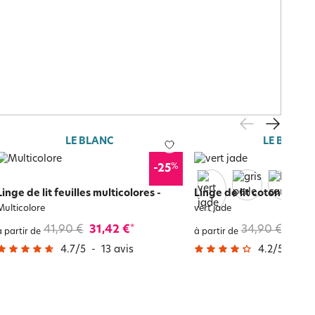
LE BLANC
LE BLANC
%
-25
Linge de lit feuilles multicolores
-
Linge de lit coton uni L
Multicolore
vert jade
41,90 €
31,42 €
34,90 €
20,9
*
à partir de
à partir de
4.7
/
5
-
13
avis
4.2
/
5
-
5 4