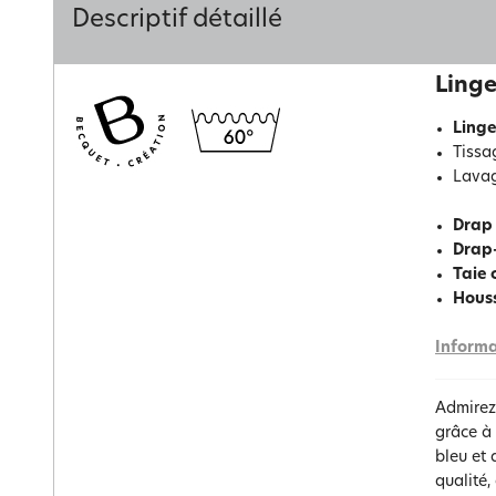
Descriptif détaillé
Linge
Linge
Tissa
Lavag
Drap
Drap
Taie 
Hous
Informa
Admirez
grâce à 
bleu et 
qualité,