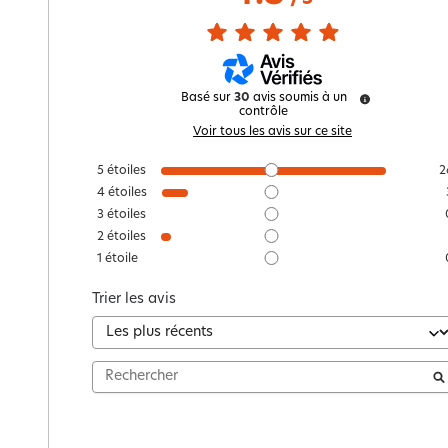
Basé sur
30
avis soumis à un
contrôle
Voir tous les avis sur ce site
5
étoiles
2
4
étoiles
3
étoiles
2
étoiles
1
étoile
Trier les avis