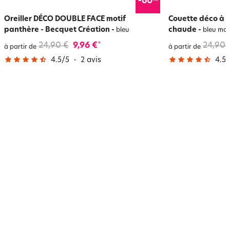
-60
Oreiller DÉCO DOUBLE FACE motif
Couette déco à r
panthère - Becquet Création
-
chaude
-
bleu
bleu mar
24,90 €
9,96 €
24,90 
*
à partir de
à partir de
4.5
/
5
-
2
avis
4.5
/