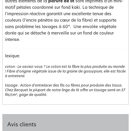
autres éléments de la
parure de lit
sont imprimés d'un mini-
motif pétales coordonné sur fond kaki. La technique de
l'impression réactive garantit une excellente tenue des
couleurs (l'encre pénètre au cœur de la fibre) et supporte
sans problème les lavages à 60°. Une envolée végétale
dorée qui se détache à merveille sur un fond de couleur
intense.
lexique:
coton
:
Le saviez-vous ? Le coton est la fibre la plus produite au monde
! Fibre d'origine végétale issue de la graine de gossypium, elle est facile
à entretenir.
tissage
:
Action d'entrelacer des fils ou fibres pour produire des tissus.
Chez Becquet la plupart de notre linge de lit offre un tissage serré en 57
fils/cm², gage de qualité.
Avis clients