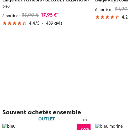
Linge de lit à fleurs - BECQUET CRÉATION
-
Linge de lit coto
bleu
34,90 
à partir de
35,90 €
17,95 €
*
à partir de
4.2
/
4.4
/
5
-
439
avis
Souvent achetés ensemble
OUTLET
%