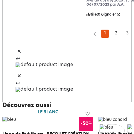
Avis du
05/08/2023
, suit
06/07/2023
par
A.A.
Utile
(0)
Signaler
1
2
3
Découvrez aussi
LE BLANC
%
-50