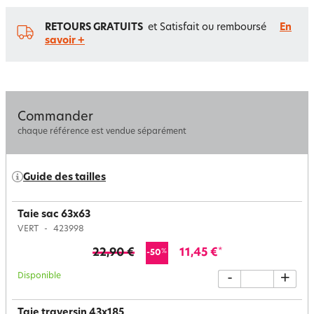
RETOURS GRATUITS
et Satisfait ou remboursé
En
savoir +
Commander
chaque référence est vendue séparément
Guide des tailles
Taie sac 63x63
VERT
423998
22,90 €
11,45 €
*
%
-50
Disponible
-
+
Taie traversin 43x185