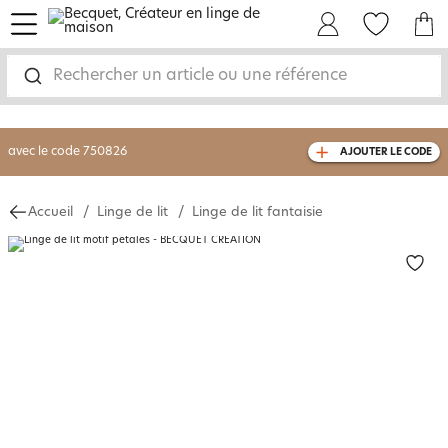
menu
Mon Compte
Mes Favoris
Mon panie
-30% sur votre commande
dès 2 articles
achetés
Rechercher un article ou une référence
livraison GRATUITE
dès 110€ d'achat
(1)
avec le code
750826
AJOUTER LE CODE
Accueil
Linge de lit
Linge de lit fantaisie