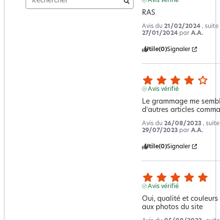
Avis vérifié
RAS
Avis du
21/02/2024
, suit
27/01/2024
par
A.A.
Utile
(0)
Signaler
Avis vérifié
Le grammage me semble 
d'autres articles comma
Avis du
26/08/2023
, suit
29/07/2023
par
A.A.
Utile
(0)
Signaler
Avis vérifié
Oui, qualité et couleurs
aux photos du site