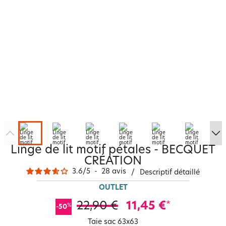
Linge de lit motif pétales - BECQUET
CRÉATION
3.6
/
5
-
28
avis
/
Descriptif détaillé
OUTLET
22,90 €
11,45 €
*
%
-50
Taie sac 63x63