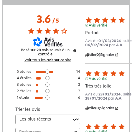
3.6
/
5
Avis vérifié
Parfait
Avis du
01/03/2024
, suit
06/02/2024
par
A.A.
Basé sur
28
avis soumis à un
contrôle
Utile
(0)
Signaler
Voir tous les avis sur ce site
5
étoiles
14
4
étoiles
4
Avis vérifié
3
étoiles
2
Très très jolie
2
étoiles
2
Avis du
23/02/2024
, suit
1
étoile
6
28/01/2024
par
A.A.
Utile
(0)
Signaler
Trier les avis