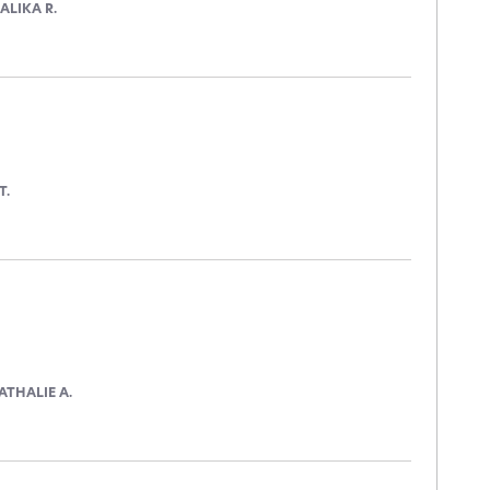
ALIKA R.
T.
ATHALIE A.