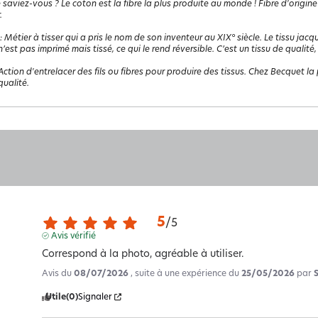
 saviez-vous ? Le coton est la fibre la plus produite au monde ! Fibre d'origine
.
:
Métier à tisser qui a pris le nom de son inventeur au XIX° siècle. Le tissu jacq
 n’est pas imprimé mais tissé, ce qui le rend réversible. C’est un tissu de qualité,
Action d'entrelacer des fils ou fibres pour produire des tissus. Chez Becquet la p
ualité.
5
/
5
Avis vérifié
Correspond à la photo, agréable à utiliser.
Avis du
08/07/2026
, suite à une expérience du
25/05/2026
par
Utile
(0)
Signaler