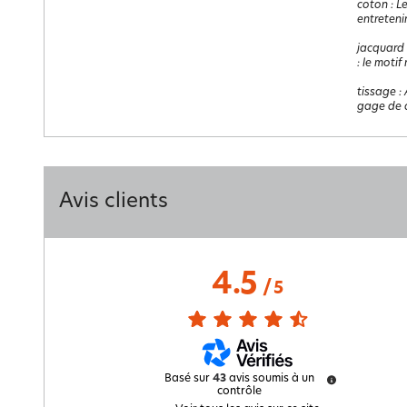
coton
:
Le
entretenir
jacquard
: le motif
tissage
:
gage de q
Avis clients
4.5
/
5
Basé sur
43
avis soumis à un
contrôle