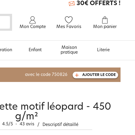
30€ OFFERTS !
Mon Compte
Mes Favoris
Mon panier
Maison
ration
Enfant
Literie
pratique
À découvrir aussi
avec le code
750826
AJOUTER LE CODE
Carte cadeau
lette motif léopard - 450
g/m²
4.5
/
5
-
43
avis
/
Descriptif détaillé