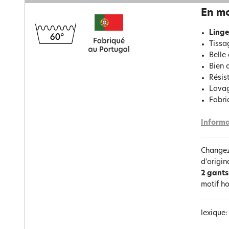
En mo
Linge
Tissa
Belle
Bien 
Résis
Lavag
Fabri
Informa
Changez 
d'origin
2 gants
motif h
lexique: