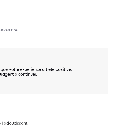
CAROLE M.
ue votre expérience ait été positive.  

ragent à continuer.  

é l'adoucissant.