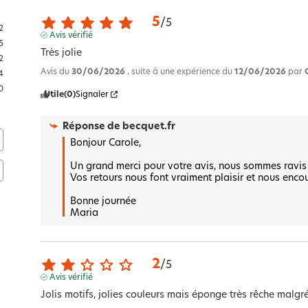
5
/
5
2
Avis vérifié
5
Très jolie
2
Avis du
30/06/2026
, suite à une expérience du
12/06/2026
par
4
0
Utile
(0)
Signaler
Réponse de
becquet.fr
Bonjour Carole,

Un grand merci pour votre avis, nous sommes ravis q
Vos retours nous font vraiment plaisir et nous encou
Bonne journée 

Maria
2
/
5
Avis vérifié
Jolis motifs, jolies couleurs mais éponge très rêche malgr