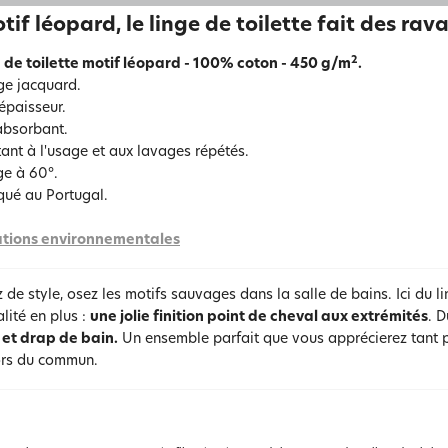
tif léopard, le linge de toilette fait des rava
2
 de toilette motif léopard - 100% coton - 450 g/m
.
ge jacquard.
 épaisseur.
absorbant.
tant à l'usage et aux lavages répétés.
e à 60°.
qué au Portugal.
tions environnementales
de style, osez les motifs sauvages dans la salle de bains. Ici du l
alité en plus :
une jolie finition point de cheval aux extrémités
. D
 et drap de bain.
Un ensemble parfait que vous apprécierez tant p
ors du commun.