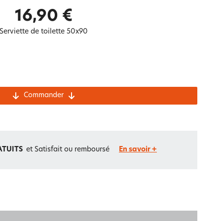
Notre marque Lauréat
16,90 €
Serviette de toilette 50x90
rs et
ment
La gaze de coton
Commander
ATUITS
et Satisfait ou remboursé
En savoir +