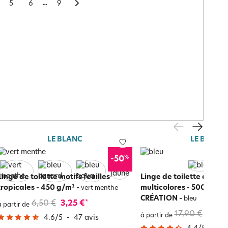
5
6
9
LE BLANC
LE BLANC
%
-50
Linge de toilette motifs feuilles
Linge de toilette à rayu
tropicales - 450 g/m²
-
multicolores - 500 g/m²
vert menthe
CRÉATION
-
bleu
6,50 €
3,25 €
*
à partir de
17,90 €
10,74
à partir de
4.6
/
5
-
47
avis