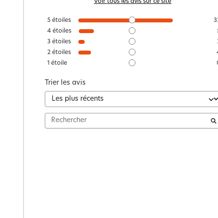
Voir tous les avis sur ce site
5
étoiles
3
4
étoiles
3
étoiles
2
étoiles
1
étoile
Trier les avis