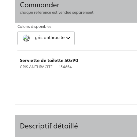
Commander
chaque référence est vendue séparément
Coloris disponibles
gris anthracite
Serviette de toilette 50x90
GRIS ANTHRACITE
154654
Descriptif détaillé