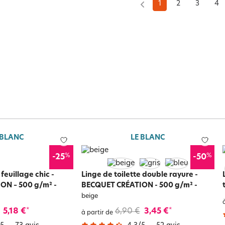
1
2
3
4
 BLANC
LE BLANC
%
%
-25
-50
 feuillage chic -
Linge de toilette double rayure -
ON – 500 g/m²
-
BECQUET CRÉATION - 500 g/m²
-
beige
5,18 €
6,90 €
3,45 €
*
*
à partir de