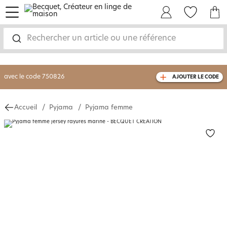
menu
Mon Compte
Mes Favoris
Mon panie
-30% sur votre commande
dès 2 articles
achetés
Rechercher un article ou une référence
livraison GRATUITE
dès 110€ d'achat
(1)
avec le code
750826
AJOUTER LE CODE
Accueil
Pyjama
Pyjama femme