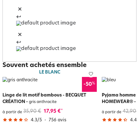
Souvent achetés ensemble
LE BLANC
%
-50
Linge de lit motif bambous - BECQUET
Pyjama homme à
CRÉATION
-
HOMEWEAR®
-
gris anthracite
b
35,90 €
17,95 €
42,90 
*
à partir de
à partir de
4.3
/
5
-
756
avis
4.4
/