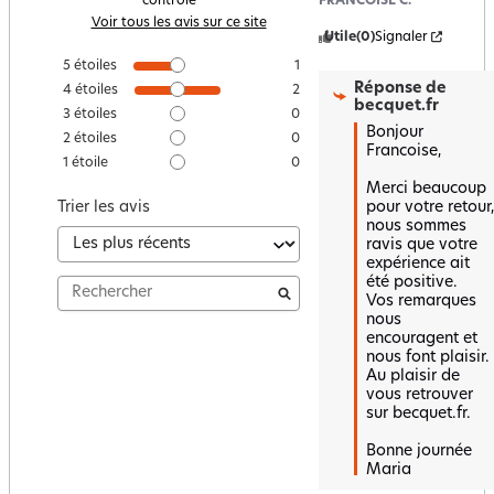
FRANCOISE C.
contrôle
Voir tous les avis sur ce site
Utile
(0)
Signaler
5
étoiles
1
Réponse de
4
étoiles
2
becquet.fr
3
étoiles
0
Bonjour 
2
étoiles
0
Francoise,

1
étoile
0
Merci beaucoup 
pour votre retour, 
Trier les avis
nous sommes 
ravis que votre 
expérience ait 
été positive.  

Vos remarques 
nous 
encouragent et 
nous font plaisir.  

Au plaisir de 
vous retrouver 
sur becquet.fr.

Bonne journée 

Maria