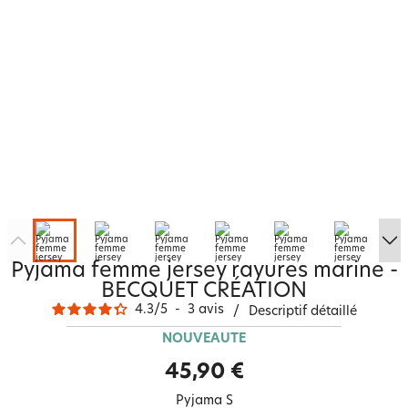
Pyjama femme jersey rayures marine -
BECQUET CRÉATION
4.3
/
5
-
3
avis
/
Descriptif détaillé
NOUVEAUTÉ
45,90 €
Pyjama S