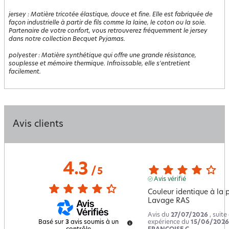
jersey
:
Matière tricotée élastique, douce et fine. Elle est fabriquée de
façon industrielle à partir de fils comme la laine, le coton ou la soie.
Partenaire de votre confort, vous retrouverez fréquemment le jersey
dans notre collection Becquet Pyjamas.
polyester
:
Matière synthétique qui offre une grande résistance,
souplesse et mémoire thermique. Infroissable, elle s'entretient
facilement.
Avis clients
4.3
/
5
Avis vérifié
Couleur identique à la p
Lavage RAS
Avis du
27/07/2026
, suite
expérience du
15/06/2026
Basé sur
3
avis soumis à un