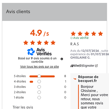
Avis clients
4.9
/
5
Avis vérifié
R.A.S
Avis du
12/07/2026
, suite
expérience du
01/07/2026
GHISLAINE G.
Basé sur
9
avis soumis à un
contrôle
Utile
(0)
Signaler
Voir tous les avis sur ce site
5
étoiles
8
Réponse de
becquet.fr
4
étoiles
1
Bonjour 
3
étoiles
0
Ghislaine ,  

2
étoiles
0
Merci pour votre 
1
étoile
0
retour, nous 
sommes ravis 
que votre 
Trier les avis