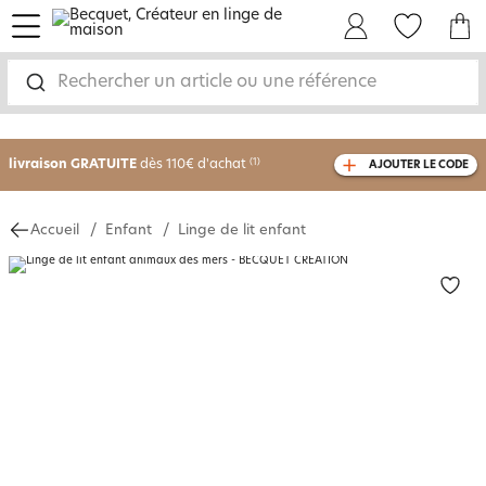
menu
Mon Compte
Mes Favoris
Mon panie
Rechercher un article ou une référence
-30% sur votre commande
dès 2 articles
achetés
livraison GRATUITE
dès 110€ d'achat
(1)
AJOUTER LE CODE
avec le code
750826
Accueil
Enfant
Linge de lit enfant