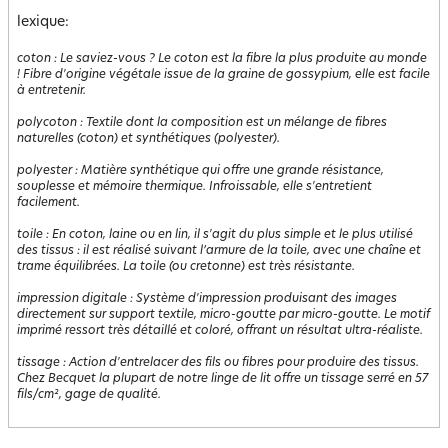
lexique:
coton
:
Le saviez-vous ? Le coton est la fibre la plus produite au monde
! Fibre d'origine végétale issue de la graine de gossypium, elle est facile
à entretenir.
polycoton
:
Textile dont la composition est un mélange de fibres
naturelles (coton) et synthétiques (polyester).
polyester
:
Matière synthétique qui offre une grande résistance,
souplesse et mémoire thermique. Infroissable, elle s'entretient
facilement.
toile
:
En coton, laine ou en lin, il s'agit du plus simple et le plus utilisé
des tissus : il est réalisé suivant l’armure de la toile, avec une chaîne et
trame équilibrées. La toile (ou cretonne) est très résistante.
impression digitale
:
Système d'impression produisant des images
directement sur support textile, micro-goutte par micro-goutte. Le motif
imprimé ressort très détaillé et coloré, offrant un résultat ultra-réaliste.
tissage
:
Action d'entrelacer des fils ou fibres pour produire des tissus.
Chez Becquet la plupart de notre linge de lit offre un tissage serré en 57
fils/cm², gage de qualité.