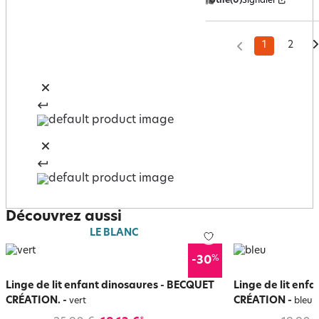
Utile
(0)
Signaler
1
2
Découvrez aussi
LE BLANC
%
-30
Linge de lit enfant dinosaures - BECQUET
Linge de lit enf
CRÉATION.
-
CRÉATION
-
vert
bleu