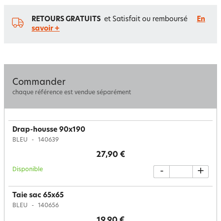
RETOURS GRATUITS
et Satisfait ou remboursé
En
savoir +
Commander
chaque référence est vendue séparément
Drap-housse 90x190
BLEU
140639
27,90 €
Disponible
-
+
Taie sac 65x65
BLEU
140656
19,90 €