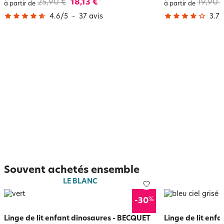
25,90 €
18,13 €
19,90 
*
à partir de
à partir de
4.6
/
5
-
37
avis
3.7
/
Souvent achetés ensemble
LE BLANC
%
-30
Linge de lit enfant dinosaures - BECQUET
Linge de lit enf