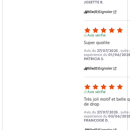
JOSETTE R.
Utile
(0)
Signaler
Avis vérifié
Super qualite
Avis du
27/07/2025
, suite
expérience du
01/06/202
PATRICIA S.
Utile
(0)
Signaler
Avis vérifié
Très joli motif et belle q
de drap
Avis du
27/07/2025
, suite
expérience du
03/06/202
FRANCOISE D.