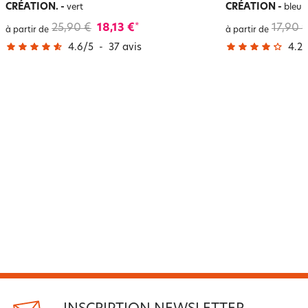
CRÉATION.
-
CRÉATION
-
vert
bleu c
25,90 €
18,13 €
17,90 
*
à partir de
à partir de
4.6
/
5
-
37
avis
4.2
/