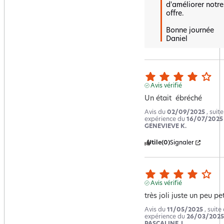
d'améliorer notre 
offre. 

Bonne journée 

Daniel
Avis vérifié
Un était  ébréché
Avis du
02/09/2025
, suit
expérience du
16/07/2025
GENEVIEVE K.
Utile
(0)
Signaler
Avis vérifié
très joli juste un peu pet
Avis du
11/05/2025
, suite
expérience du
26/03/2025
PASCALINE J.