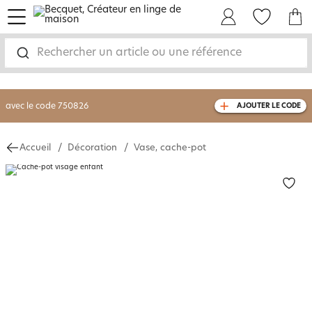
menu
Mon Compte
Mes Favoris
Mon panie
-30% sur votre commande
dès 2 articles
achetés
Rechercher un article ou une référence
livraison GRATUITE
dès 110€ d'achat
(1)
avec le code
750826
AJOUTER LE CODE
Accueil
Décoration
Vase, cache-pot