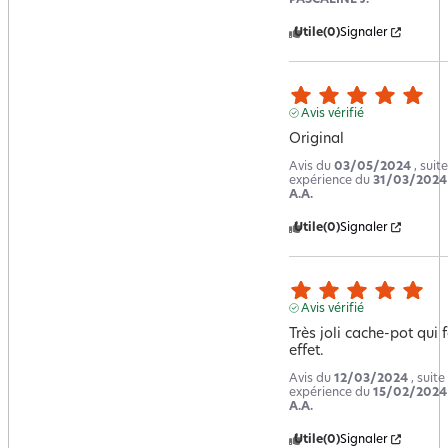
Utile
(0)
Signaler
Avis vérifié
Original
Avis du
03/05/2024
, suit
expérience du
31/03/2024
A.A.
Utile
(0)
Signaler
Avis vérifié
Très joli cache-pot qui f
effet.
Avis du
12/03/2024
, suite
expérience du
15/02/2024
A.A.
Utile
(0)
Signaler