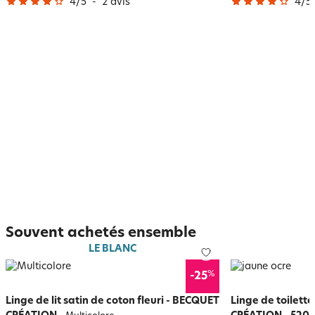
4
/
5
-
2
avis
4
/
5
Souvent achetés ensemble
LE BLANC
%
-25
Linge de lit satin de coton fleuri - BECQUET
Linge de toilett