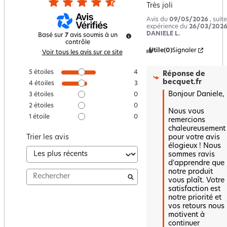
Très joli
Avis du
09/05/2026
, suit
expérience du
26/03/202
DANIELE L.
Basé sur
7
avis soumis à un
contrôle
Utile
(0)
Signaler
Voir tous les avis sur ce site
5
étoiles
4
Réponse de
becquet.fr
4
étoiles
3
Bonjour Daniele,

3
étoiles
0
2
étoiles
0
Nous vous 
1
étoile
0
remercions 
chaleureusement 
pour votre avis 
Trier les avis
élogieux ! Nous 
sommes ravis 
d'apprendre que 
notre produit 
vous plaît. Votre 
satisfaction est 
notre priorité et 
vos retours nous 
motivent à 
continuer 