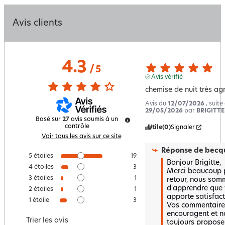
Avis clients
4.3
/
5
Avis vérifié
chemise de nuit très ag
Avis du
12/07/2026
, suit
29/05/2026
par
BRIGITTE 
Basé sur
27
avis soumis à un
contrôle
Utile
(0)
Signaler
Voir tous les avis sur ce site
Réponse de
becqu
5
étoiles
19
Bonjour Brigitte,

4
étoiles
3
Merci beaucoup p
3
étoiles
1
retour, nous somm
d'apprendre que 
2
étoiles
1
apporte satisfacti
1
étoile
3
Vos commentaires
encouragent et n
Trier les avis
toujours proposer 