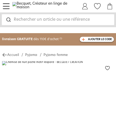
menu
Mon Compte
Mes Favoris
Mon panie
Rechercher un article ou une référence
-30% sur votre commande
dès 2 articles
achetés
livraison GRATUITE
dès 110€ d'achat
(1)
AJOUTER LE CODE
avec le code
750826
Accueil
Pyjama
Pyjama femme