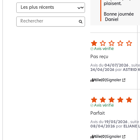
plaisent.

Bonne journée

 Daniel
Avis vérifié
Pas reçu
Avis du
04/07/2026
, suit
24/06/2026
par
ASTRID K
Utile
(0)
Signaler
Avis vérifié
Parfait
Avis du
19/05/2026
, suit
08/04/2026
par
ELIANE L
Utile
(0)
Signaler