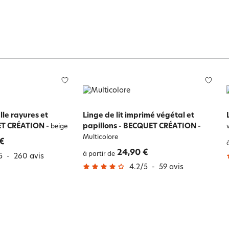
elle rayures et
Linge de lit imprimé végétal et
ET CRÉATION
-
papillons - BECQUET CRÉATION
-
beige
Multicolore
 €
24,90 €
à partir de
5
-
260
avis
4.2
/
5
-
59
avis