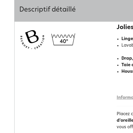
Descriptif détaillé
Jolie
Linge
Lavab
Drap
Taie 
Hous
Informa
Placez 
d'oreill
vous off