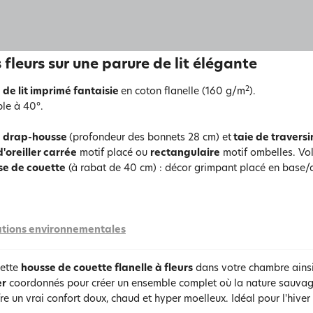
s fleurs sur une parure de lit élégante
2
 de lit imprimé fantaisie
en coton flanelle (160 g/m
).
le à 40°.
, drap-housse
(profondeur des bonnets 28 cm) et
taie de traversi
d'oreiller carrée
motif placé ou
rectangulaire
motif ombelles. Vol
se de couette
(à rabat de 40 cm) : décor grimpant placé en base/
tions environnementales
cette
housse de couette flanelle à fleurs
dans votre chambre ains
er
coordonnés pour créer un ensemble complet où la nature sauvag
re un vrai confort doux, chaud et hyper moelleux. Idéal pour l'hiver 