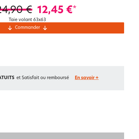
Notre marque Lauréat
24,90 €
12,45 €
*
Taie volant 63x63
Commander
rs et
ment
La gaze de coton
ATUITS
et Satisfait ou remboursé
En savoir +