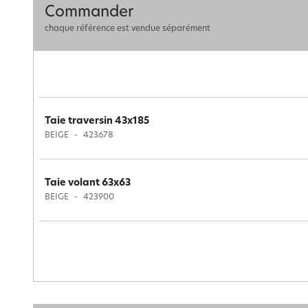
Commander
chaque référence est vendue séparément
Taie traversin 43x185
BEIGE
423678
Taie volant 63x63
BEIGE
423900