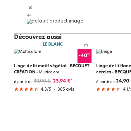
Découvrez aussi
LE BLANC
%
-40
Linge de lit motif végétal - BECQUET
Linge de lit flan
CRÉATION
-
cercles - BECQU
Multicolore
39,90 €
23,94 €
24,90
*
à partir de
à partir de
4.3
/
5
-
385
avis
4.1
/