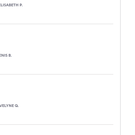
ELISABETH P.
ENIS B.
VELYNE Q.