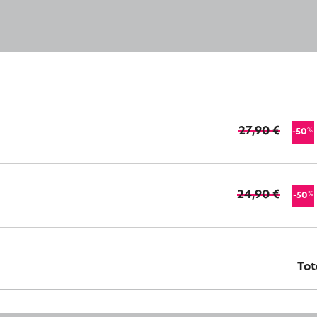
27,90 €
%
-50
24,90 €
%
-50
Tot