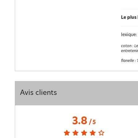
Le plus
lexique:
coton
:
Le
entretenir
flanelle
:
Avis clients
3.8
/
5