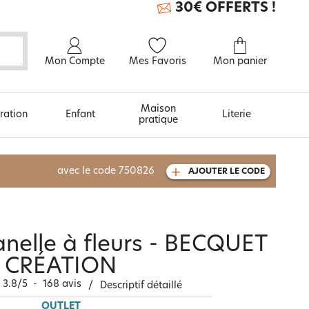
30€ OFFERTS !
Mon Compte
Mes Favoris
Mon panier
Maison
ration
Enfant
Literie
pratique
À découvrir aussi
avec le code
750826
AJOUTER LE CODE
Carte cadeau
lanelle à fleurs - BECQUET
CRÉATION
3.8
/
5
-
168
avis
/
Descriptif détaillé
OUTLET