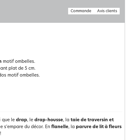
Commande
Avis clients
n
motif ombelles.
ant plat de 5 cm.
dos motif ombelles.
i que le
drap
, le
drap-housse
, la
taie de traversin
et
e s'empare du décor. En
flanelle
, la
parure de lit à fleurs
!