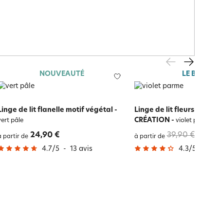
NOUVEAUTÉ
LE BLANC
Linge de lit flanelle motif végétal
-
Linge de lit fleurs de ly
CRÉATION
-
vert pâle
violet parme
24,90 €
39,90 €
19,95
à partir de
à partir de
4.7
/
5
-
13
avis
4.3
/
5
-
48