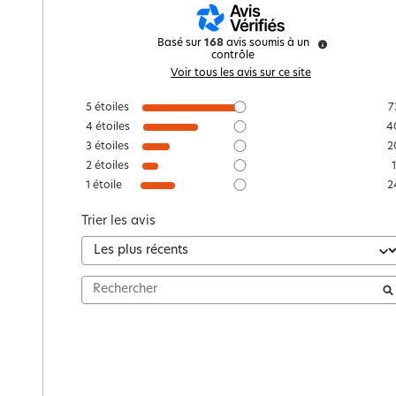
Basé sur
168
avis soumis à un
contrôle
Voir tous les avis sur ce site
5
étoiles
7
4
étoiles
4
3
étoiles
2
2
étoiles
1
étoile
2
Trier les avis