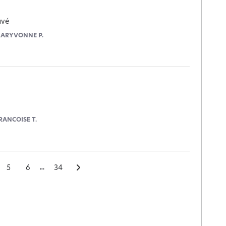
avé
ARYVONNE P.
RANCOISE T.
5
6
34