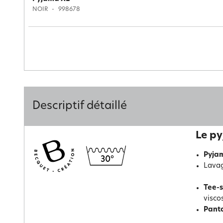
NOIR
998678
Descriptif détaillé
Le py
Pyja
Lavag
Tee-s
visco
Pant