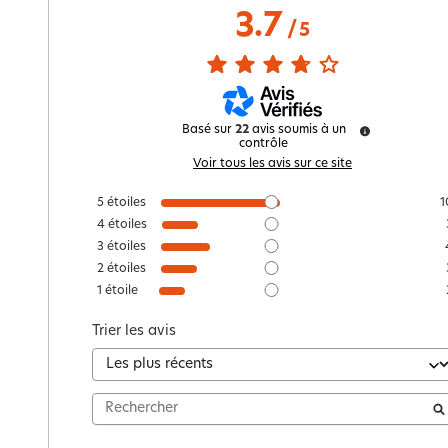
3.7
/
5
Basé sur
22
avis soumis à un
contrôle
Voir tous les avis sur ce site
5
étoiles
1
4
étoiles
3
étoiles
2
étoiles
1
étoile
Trier les avis