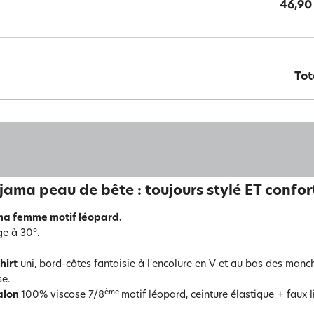
46,90
Tot
jama peau de bête : toujours stylé ET confo
ma femme motif léopard.
e à 30°.
hirt
uni, bord-côtes fantaisie à l'encolure en V et au bas des manc
se.
ème
alon
100% viscose 7/8
motif léopard, ceinture élastique + faux l