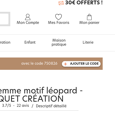
30€ OFFERTS !
Mon Compte
Mes Favoris
Mon panier
Maison
ration
Enfant
Literie
pratique
À découvrir aussi
avec le code
750826
AJOUTER LE CODE
Carte cadeau
emme motif léopard -
QUET CRÉATION
3.7
/
5
-
22
avis
/
Descriptif détaillé