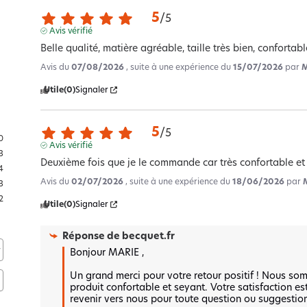
5
/
5
Avis vérifié
Belle qualité, matière agréable, taille très bien, confortabl
Avis du
07/08/2026
, suite à une expérience du
15/07/2026
par
M
Utile
(0)
Signaler
5
/
5
0
Avis vérifié
3
Deuxième fois que je le commande car très confortable et
4
Avis du
02/07/2026
, suite à une expérience du
18/06/2026
par
3
2
Utile
(0)
Signaler
Réponse de
becquet.fr
Bonjour MARIE ,

Un grand merci pour votre retour positif ! Nous so
produit confortable et seyant. Votre satisfaction es
revenir vers nous pour toute question ou suggestion 