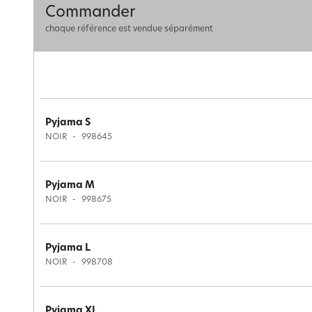
Commander
chaque référence est vendue séparément
Pyjama S
NOIR
998645
Pyjama M
NOIR
998675
Pyjama L
NOIR
998708
Pyjama XL