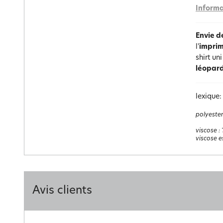
Informa
Envie d
l'
imprim
shirt un
léopard
lexique:
polyester
viscose
:
viscose e
Avis clients