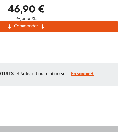
Notre marque Lauréat
46,90 €
Pyjama XL
Commander
rs et
ment
La gaze de coton
ATUITS
et Satisfait ou remboursé
En savoir +