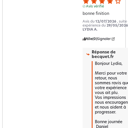
Avis vérifié
bonne finition
Avis du
12/07/2026
, suite
expérience du
29/05/2026
LYDIA A.
Utile
(0)
Signaler
Réponse de
becquet.fr
Bonjour Lydia,

Merci pour votre 
retour, nous 
sommes ravis que
votre expérience 
vous ait plu.  

Vos impressions 
nous encouragent
et nous aident à 
progresser.

Bonne journée

 Daniel