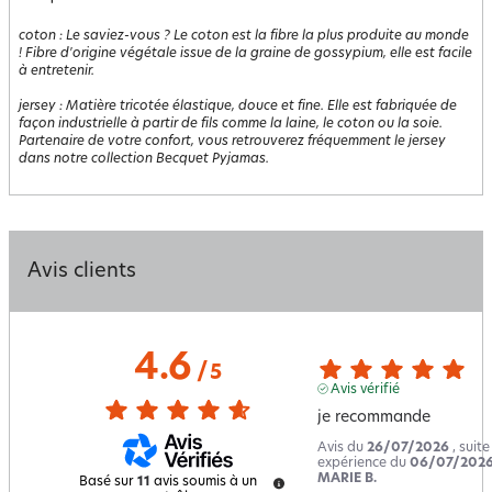
coton
:
Le saviez-vous ? Le coton est la fibre la plus produite au monde
! Fibre d'origine végétale issue de la graine de gossypium, elle est facile
à entretenir.
jersey
:
Matière tricotée élastique, douce et fine. Elle est fabriquée de
façon industrielle à partir de fils comme la laine, le coton ou la soie.
Partenaire de votre confort, vous retrouverez fréquemment le jersey
dans notre collection Becquet Pyjamas.
Avis clients
4.6
/
5
Avis vérifié
je recommande
Avis du
26/07/2026
, suit
expérience du
06/07/202
MARIE B.
Basé sur
11
avis soumis à un