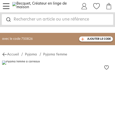
menu
Mon Compte
Mes Favoris
Mon panie
-30% sur votre commande
dès 2 articles
achetés
Rechercher un article ou une référence
livraison GRATUITE
dès 110€ d'achat
(1)
avec le code
750826
AJOUTER LE CODE
Accueil
Pyjama
Pyjama femme