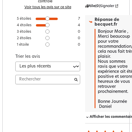
contrôle
Utile
(0)
Signaler
Voir tous les avis sur ce site
5
étoiles
7
Réponse de
becquet.fr
4
étoiles
4
Bonjour Marie , 

3
étoiles
0
Merci beaucoup 
2
étoiles
0
pour votre 
1
étoile
0
recommandation,
cela nous fait très
plaisir.  

Trier les avis
Nous sommes 
ravis que votre 
expérience ait été
positive et serons
heureux de vous 
retrouver 
prochainement.  

Bonne Journée

 Daniel
Afficher les commentai