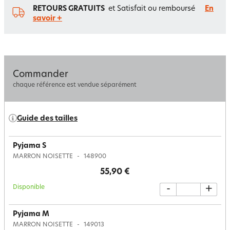
RETOURS GRATUITS
et Satisfait ou remboursé
En
savoir +
Commander
chaque référence est vendue séparément
Guide des tailles
Pyjama S
MARRON NOISETTE
148900
55,90 €
Disponible
-
+
Pyjama M
MARRON NOISETTE
149013