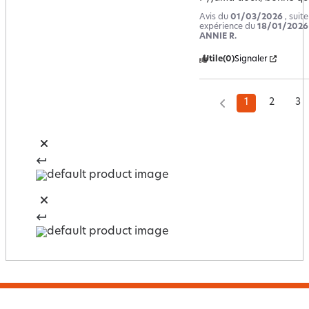
Avis du
01/03/2026
, suit
expérience du
18/01/2026
ANNIE R.
Utile
(0)
Signaler
1
2
3