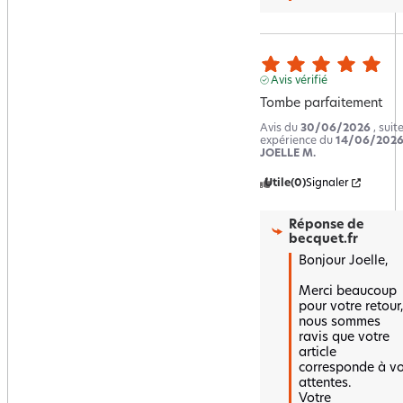
Avis vérifié
Tombe parfaitement
Avis du
30/06/2026
, suit
expérience du
14/06/202
JOELLE M.
Utile
(0)
Signaler
Réponse de
becquet.fr
Bonjour Joelle,

Merci beaucoup 
pour votre retour, 
nous sommes 
ravis que votre 
article 
corresponde à vo
attentes.

Votre 