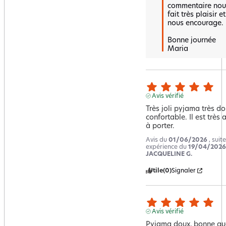
commentaire nous
fait très plaisir et 
nous encourage.

Bonne journée 

Maria
Avis vérifié
Très joli pyjama très dou
confortable. Il est très 
à porter.
Avis du
01/06/2026
, suit
expérience du
19/04/2026
JACQUELINE G.
Utile
(0)
Signaler
Avis vérifié
Pyjama doux, bonne qua