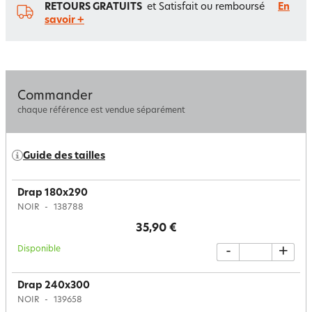
RETOURS GRATUITS
et Satisfait ou remboursé
En
savoir +
Commander
chaque référence est vendue séparément
Guide des tailles
Drap 180x290
NOIR
138788
35,90 €
Disponible
-
+
Drap 240x300
NOIR
139658