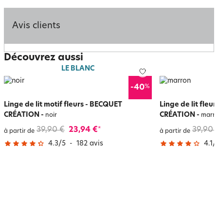
Avis clients
Découvrez aussi
LE BLANC
%
-40
Linge de lit motif fleurs - BECQUET
Linge de lit fle
CRÉATION
-
CRÉATION
-
noir
marr
39,90 €
23,94 €
39,90 
*
à partir de
à partir de
4.3
/
5
-
182
avis
4.1
/