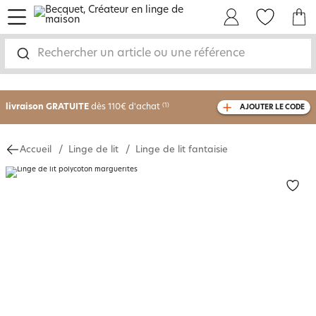
menu
Mon Compte
Mes Favoris
Mon panie
Rechercher un article ou une référence
-30% sur votre commande
dès 2 articles
achetés
livraison GRATUITE
dès 110€ d'achat
(1)
AJOUTER LE CODE
avec le code
750826
Accueil
Linge de lit
Linge de lit fantaisie