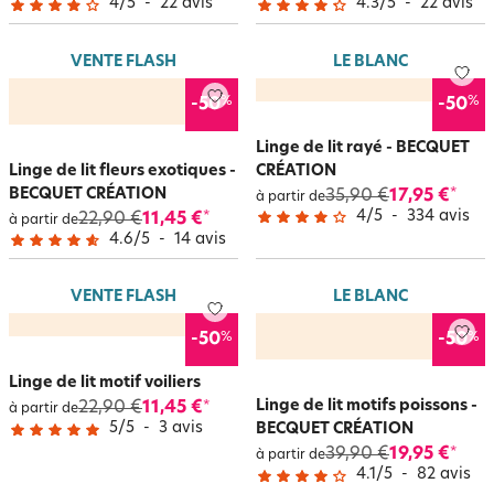
4
/
5
-
22
avis
4.3
/
5
-
22
avis
VENTE FLASH
LE BLANC
%
%
-50
-50
Linge de lit rayé - BECQUET
Linge de lit fleurs exotiques -
CRÉATION
BECQUET CRÉATION
35,90 €
17,95 €
*
à partir de
4
/
5
-
334
avis
22,90 €
11,45 €
*
à partir de
4.6
/
5
-
14
avis
VENTE FLASH
LE BLANC
%
%
-50
-50
Linge de lit motif voiliers
Linge de lit motifs poissons -
22,90 €
11,45 €
*
à partir de
5
/
5
-
3
avis
BECQUET CRÉATION
39,90 €
19,95 €
*
à partir de
4.1
/
5
-
82
avis