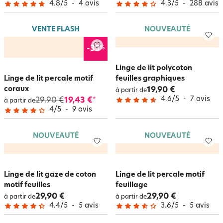
4.8
/
5
-
4
avis
4.3
/
5
-
288
avis
VENTE FLASH
NOUVEAUTÉ
%
-35
Linge de lit polycoton
Linge de lit percale motif
feuilles graphiques
coraux
19,90 €
à partir de
4.6
/
5
-
7
avis
29,90 €
19,43 €
*
à partir de
4
/
5
-
9
avis
NOUVEAUTÉ
NOUVEAUTÉ
Linge de lit gaze de coton
Linge de lit percale motif
motif feuilles
feuillage
29,90 €
29,90 €
à partir de
à partir de
4.4
/
5
-
5
avis
3.6
/
5
-
5
avis