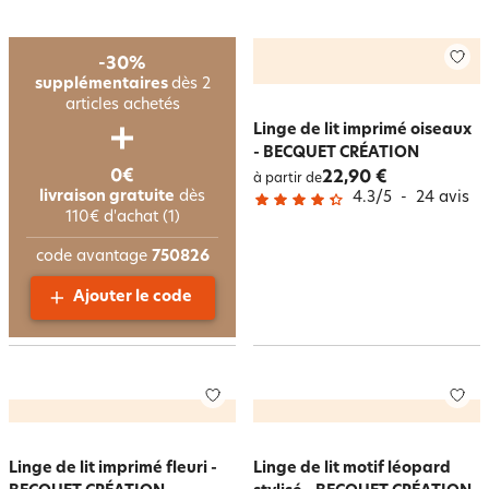
-30%
supplémentaires
dès 2
articles achetés
Linge de lit imprimé oiseaux
- BECQUET CRÉATION
0€
22,90 €
à partir de
livraison gratuite
dès
4.3
/
5
-
24
avis
110€ d'achat (1)
code avantage
750826
Ajouter le code
Linge de lit imprimé fleuri -
Linge de lit motif léopard