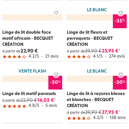
LE BLANC
%
-35
Linge de lit double face
Linge de lit fleurs et
motif africain - BECQUET
perroquets - BECQUET
CRÉATION
CRÉATION
22,90 €
39,90 €
25,93 €
*
à partir de
à partir de
4.2
/
5
-
21
avis
4.1
/
5
-
274
avis
VENTE FLASH
LE BLANC
%
%
-30
-30
Linge de lit motif parasols
Linge de lit à rayures bleues
et blanches - BECQUET
22,90 €
16,03 €
*
à partir de
4.8
/
5
-
5
avis
CRÉATION
39,90 €
27,93 €
*
à partir de
4.2
/
5
-
138
avis