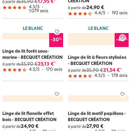
CRÉATION
35,90 €
17,95 €
*
à partir de
4.5
/
5
-
24,90 €
à partir de
1 079
avis
4.4
/
5
-
192
avis
LE BLANC
LE BLANC
%
%
-30
-40
Linge de lit forêt sous-
marine - BECQUET CRÉATION
Linge de lit à fleurs stylisées
- BECQUET CRÉATION
35,90 €
25,13 €
*
à partir de
4.5
/
5
-
170
avis
35,90 €
21,54 €
*
à partir de
4.5
/
5
-
178
avis
Linge de lit flanelle effet
Linge de lit motif papillons -
bois - BECQUET CRÉATION
BECQUET CRÉATION
24,90 €
27,90 €
à partir de
à partir de