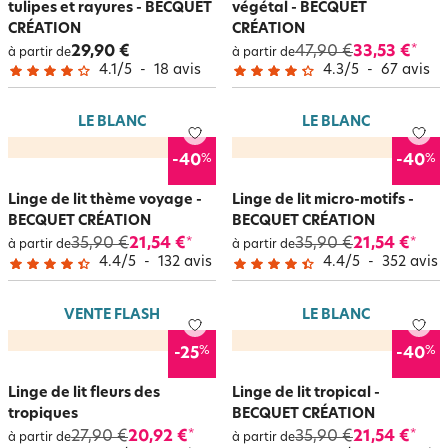
tulipes et rayures - BECQUET
végétal - BECQUET
CRÉATION
CRÉATION
29,90 €
47,90 €
33,53 €
*
à partir de
à partir de
4.1
/
5
-
18
avis
4.3
/
5
-
67
avis
LE BLANC
LE BLANC
%
%
-40
-40
Linge de lit thème voyage -
Linge de lit micro-motifs -
BECQUET CRÉATION
BECQUET CRÉATION
35,90 €
21,54 €
35,90 €
21,54 €
*
*
à partir de
à partir de
4.4
/
5
-
132
avis
4.4
/
5
-
352
avis
VENTE FLASH
LE BLANC
%
%
-25
-40
Linge de lit fleurs des
Linge de lit tropical -
tropiques
BECQUET CRÉATION
27,90 €
20,92 €
35,90 €
21,54 €
*
*
à partir de
à partir de