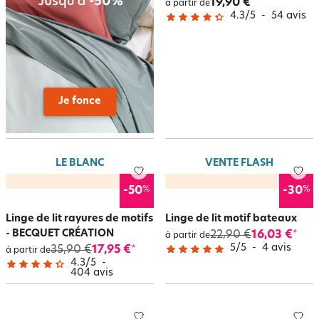
19,90 €
à partir de
4.3
/
5
-
54
avis
Je fonce
LE BLANC
VENTE FLASH
%
%
-50
-30
Linge de lit rayures de motifs
Linge de lit motif bateaux
- BECQUET CRÉATION
22,90 €
16,03 €
*
à partir de
5
/
5
-
4
avis
35,90 €
17,95 €
*
à partir de
4.3
/
5
-
404
avis