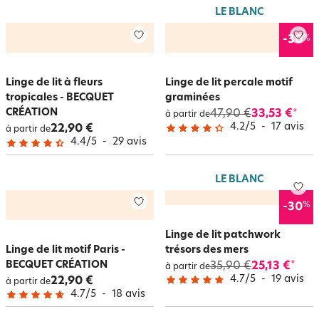
LE BLANC
%
-30
Linge de lit à fleurs
Linge de lit percale motif
tropicales - BECQUET
graminées
CRÉATION
47,90 €
33,53 €
*
à partir de
4.2
/
5
-
17
avis
22,90 €
à partir de
4.4
/
5
-
29
avis
LE BLANC
%
-30
Linge de lit patchwork
Linge de lit motif Paris -
trésors des mers
BECQUET CRÉATION
35,90 €
25,13 €
*
à partir de
4.7
/
5
-
19
avis
22,90 €
à partir de
4.7
/
5
-
18
avis