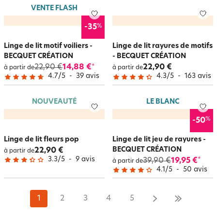
VENTE FLASH
%
-35
Linge de lit motif voiliers -
Linge de lit rayures de motifs
BECQUET CRÉATION
- BECQUET CRÉATION
22,90 €
14,88 €
22,90 €
*
à partir de
à partir de
4.7
/
5
-
39
avis
4.3
/
5
-
163
avis
NOUVEAUTÉ
LE BLANC
%
-50
Linge de lit fleurs pop
Linge de lit jeu de rayures -
BECQUET CRÉATION
22,90 €
à partir de
3.3
/
5
-
9
avis
39,90 €
19,95 €
*
à partir de
4.1
/
5
-
50
avis
1
2
3
4
5