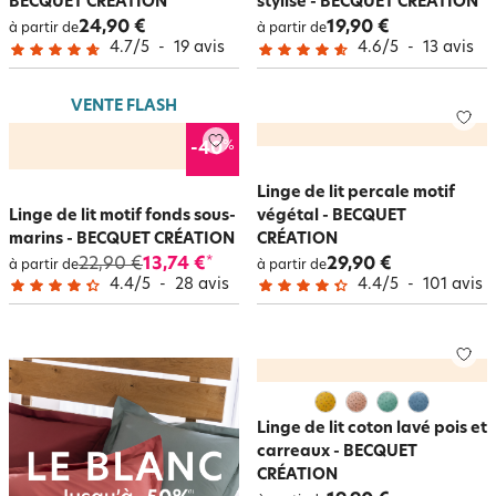
BECQUET CRÉATION
stylisé - BECQUET CRÉATION
24,90 €
19,90 €
à partir de
à partir de
4.7
/
5
-
19
avis
4.6
/
5
-
13
avis
VENTE FLASH
%
-40
Linge de lit percale motif
Linge de lit motif fonds sous-
végétal - BECQUET
marins - BECQUET CRÉATION
CRÉATION
22,90 €
13,74 €
29,90 €
*
à partir de
à partir de
4.4
/
5
-
28
avis
4.4
/
5
-
101
avis
Linge de lit coton lavé pois et
carreaux - BECQUET
CRÉATION