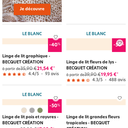
Je découvre
LE BLANC
LE BLANC
%
%
-40
-50
Linge de lit graphique -
BECQUET CRÉATION
Linge de lit fleurs de lys -
BECQUET CRÉATION
35,90 €
21,54 €
*
à partir de
4.4
/
5
-
93
avis
39,90 €
19,95 €
*
à partir de
4.3
/
5
-
488
avis
LE BLANC
%
-50
Linge de lit pois et rayures -
Linge de lit grandes fleurs
BECQUET CRÉATION
tropicales - BECQUET