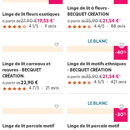
Linge de lit à fleurs -
Linge de lit fleurs exotiques
BECQUET CRÉATION
27,90 €
19,53 €
35,90 €
21,54 €
*
*
à partir de
à partir de
4.1
/
5
-
9
avis
4.4
/
5
-
88
avis
LE BLANC
%
-40
Linge de lit carreaux et
Linge de lit motifs ethniques
rayures - BECQUET
- BECQUET CRÉATION
CRÉATION.
35,90 €
21,54 €
*
à partir de
4.5
/
5
-
421
avis
22,90 €
à partir de
4.7
/
5
-
21
avis
LE BLANC
%
-30
Linge de lit percale motif
Linge de lit percale motif