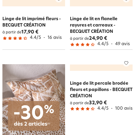
Linge de lit imprimé fleurs -
Linge de lit en flanelle
BECQUET CRÉATION
rayures et carreaux -
BECQUET CRÉATION
17,90 €
à partir de
4.4
/
5
-
16
avis
24,90 €
à partir de
4.4
/
5
-
49
avis
Linge de lit percale brodée
fleurs et papillons - BECQUET
CRÉATION
32,90 €
à partir de
4.4
/
5
-
100
avis