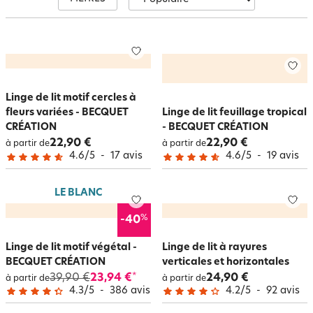
garantissant un confort optimal.
Linge de lit motif cercles à
fleurs variées - BECQUET
Linge de lit feuillage tropical
CRÉATION
- BECQUET CRÉATION
22,90 €
22,90 €
à partir de
à partir de
4.6
/
5
-
17
avis
4.6
/
5
-
19
avis
LE BLANC
%
-40
Linge de lit motif végétal -
Linge de lit à rayures
BECQUET CRÉATION
verticales et horizontales
39,90 €
23,94 €
24,90 €
*
à partir de
à partir de
4.3
/
5
-
386
avis
4.2
/
5
-
92
avis