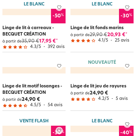
LE BLANC
LE BLANC
%
%
-50
-30
Linge de lit à carreaux -
Linge de lit fonds marins
BECQUET CRÉATION
29,90 €
20,93 €
*
à partir de
4.1
/
5
-
25
avis
35,90 €
17,95 €
*
à partir de
4.3
/
5
-
392
avis
NOUVEAUTÉ
Linge de lit motif losanges -
Linge de lit jeu de rayures
BECQUET CRÉATION
24,90 €
à partir de
4.2
/
5
-
5
avis
24,90 €
à partir de
4.5
/
5
-
54
avis
VENTE FLASH
LE BLANC
%
%
-30
-40